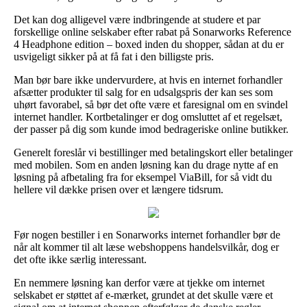
Det kan dog alligevel være indbringende at studere et par
forskellige online selskaber efter rabat på Sonarworks Reference
4 Headphone edition – boxed inden du shopper, sådan at du er
usvigeligt sikker på at få fat i den billigste pris.
Man bør bare ikke undervurdere, at hvis en internet forhandler
afsætter produkter til salg for en udsalgspris der kan ses som
uhørt favorabel, så bør det ofte være et faresignal om en svindel
internet handler. Kortbetalinger er dog omsluttet af et regelsæt,
der passer på dig som kunde imod bedrageriske online butikker.
Generelt foreslår vi bestillinger med betalingskort eller betalinger
med mobilen. Som en anden løsning kan du drage nytte af en
løsning på afbetaling fra for eksempel ViaBill, for så vidt du
hellere vil dække prisen over et længere tidsrum.
Før nogen bestiller i en Sonarworks internet forhandler bør de
når alt kommer til alt læse webshoppens handelsvilkår, dog er
det ofte ikke særlig interessant.
En nemmere løsning kan derfor være at tjekke om internet
selskabet er støttet af e-mærket, grundet at det skulle være et