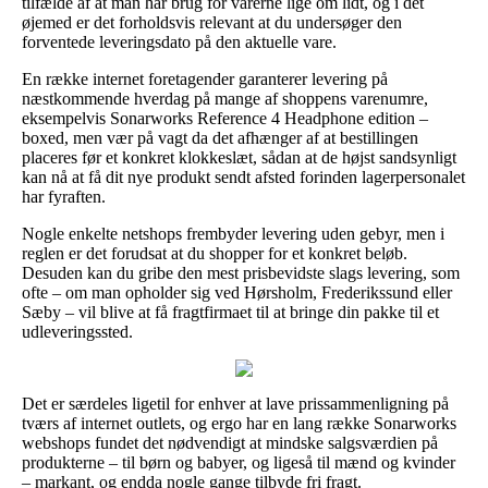
tilfælde af at man har brug for varerne lige om lidt, og i det
øjemed er det forholdsvis relevant at du undersøger den
forventede leveringsdato på den aktuelle vare.
En række internet foretagender garanterer levering på
næstkommende hverdag på mange af shoppens varenumre,
eksempelvis Sonarworks Reference 4 Headphone edition –
boxed, men vær på vagt da det afhænger af at bestillingen
placeres før et konkret klokkeslæt, sådan at de højst sandsynligt
kan nå at få dit nye produkt sendt afsted forinden lagerpersonalet
har fyraften.
Nogle enkelte netshops frembyder levering uden gebyr, men i
reglen er det forudsat at du shopper for et konkret beløb.
Desuden kan du gribe den mest prisbevidste slags levering, som
ofte – om man opholder sig ved Hørsholm, Frederikssund eller
Sæby – vil blive at få fragtfirmaet til at bringe din pakke til et
udleveringssted.
Det er særdeles ligetil for enhver at lave prissammenligning på
tværs af internet outlets, og ergo har en lang række Sonarworks
webshops fundet det nødvendigt at mindske salgsværdien på
produkterne – til børn og babyer, og ligeså til mænd og kvinder
– markant, og endda nogle gange tilbyde fri fragt.