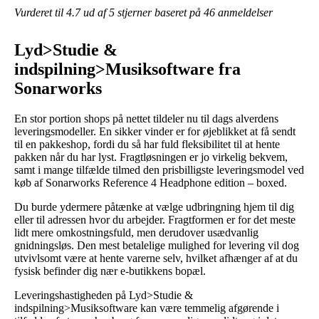
Vurderet til
4.7
ud af 5 stjerner baseret på
46
anmeldelser
Lyd>Studie &
indspilning>Musiksoftware fra
Sonarworks
En stor portion shops på nettet tildeler nu til dags alverdens
leveringsmodeller. En sikker vinder er for øjeblikket at få sendt
til en pakkeshop, fordi du så har fuld fleksibilitet til at hente
pakken når du har lyst. Fragtløsningen er jo virkelig bekvem,
samt i mange tilfælde tilmed den prisbilligste leveringsmodel ved
køb af Sonarworks Reference 4 Headphone edition – boxed.
Du burde ydermere påtænke at vælge udbringning hjem til dig
eller til adressen hvor du arbejder. Fragtformen er for det meste
lidt mere omkostningsfuld, men derudover usædvanlig
gnidningsløs. Den mest betalelige mulighed for levering vil dog
utvivlsomt være at hente varerne selv, hvilket afhænger af at du
fysisk befinder dig nær e-butikkens bopæl.
Leveringshastigheden på Lyd>Studie &
indspilning>Musiksoftware kan være temmelig afgørende i