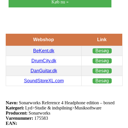
Køb nu »
Webshop
Link
BeKent.dk
Besøg
DrumCity.dk
Besøg
DanGuitar.dk
Besøg
SoundStoreXL.com
Besøg
Navn:
Sonarworks Reference 4 Headphone edition – boxed
Kategori:
Lyd>Studie & indspilning>Musiksoftware
Producent:
Sonarworks
Varenummer:
175583
EAN: