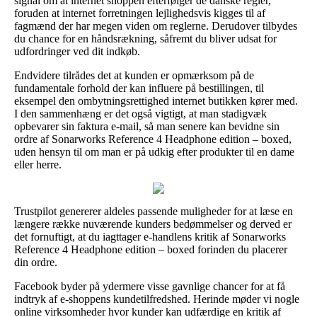
signal om at internet shoppen efterfølger de danske regler,
foruden at internet forretningen lejlighedsvis kigges til af
fagmænd der har megen viden om reglerne. Derudover tilbydes
du chance for en håndsrækning, såfremt du bliver udsat for
udfordringer ved dit indkøb.
Endvidere tilrådes det at kunden er opmærksom på de
fundamentale forhold der kan influere på bestillingen, til
eksempel den ombytningsrettighed internet butikken kører med.
I den sammenhæng er det også vigtigt, at man stadigvæk
opbevarer sin faktura e-mail, så man senere kan bevidne sin
ordre af Sonarworks Reference 4 Headphone edition – boxed,
uden hensyn til om man er på udkig efter produkter til en dame
eller herre.
Trustpilot genererer aldeles passende muligheder for at læse en
længere række nuværende kunders bedømmelser og derved er
det fornuftigt, at du iagttager e-handlens kritik af Sonarworks
Reference 4 Headphone edition – boxed forinden du placerer
din ordre.
Facebook byder på ydermere visse gavnlige chancer for at få
indtryk af e-shoppens kundetilfredshed. Herinde møder vi nogle
online virksomheder hvor kunder kan udfærdige en kritik af