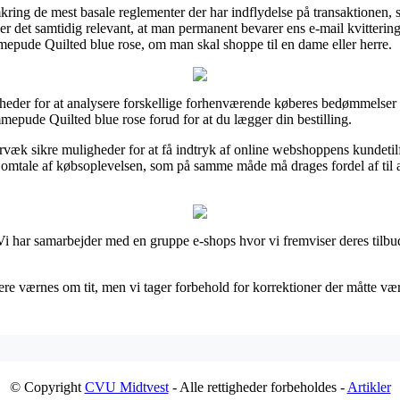
kring de mest basale reglementer der har indflydelse på transaktionen
on er det samtidig relevant, at man permanent bevarer ens e-mail kvitterin
mepude Quilted blue rose, om man skal shoppe til en dame eller herre.
igheder for at analysere forskellige forhenværende køberes bedømmelser
mepude Quilted blue rose forud for at du lægger din bestilling.
 sikre muligheder for at få indtryk af online webshoppens kundetilf
 omtale af købsoplevelsen, som på samme måde må drages fordel af til a
Vi har samarbejder med en gruppe e-shops hvor vi fremviser deres tilbu
re værnes om tit, men vi tager forbehold for korrektioner der måtte være
© Copyright
CVU Midtvest
- Alle rettigheder forbeholdes -
Artikler