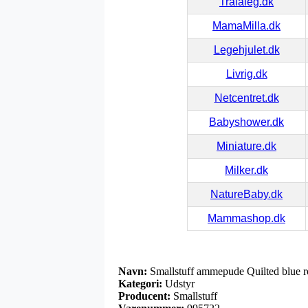
Tralaleg.dk
MamaMilla.dk
Legehjulet.dk
Livrig.dk
Netcentret.dk
Babyshower.dk
Miniature.dk
Milker.dk
NatureBaby.dk
Mammashop.dk
Navn:
Smallstuff ammepude Quilted blue r
Kategori:
Udstyr
Producent:
Smallstuff