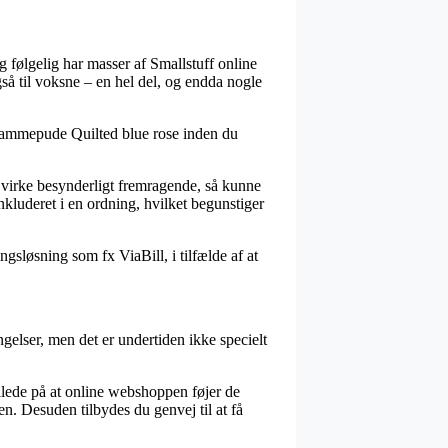
og følgelig har masser af Smallstuff online
så til voksne – en hel del, og endda nogle
ff ammepude Quilted blue rose inden du
an virke besynderligt fremragende, så kunne
inkluderet i en ordning, hvilket begunstiger
gsløsning som fx ViaBill, i tilfælde af at
gelser, men det er undertiden ikke specielt
llede på at online webshoppen føjer de
n. Desuden tilbydes du genvej til at få