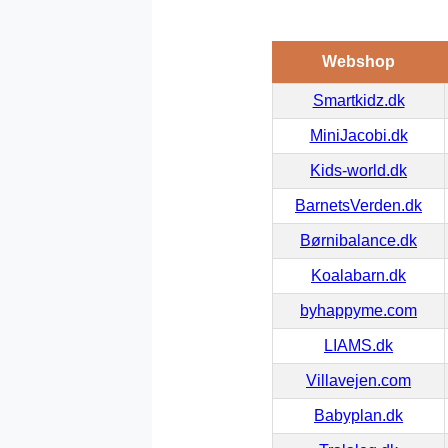
Webshop
Smartkidz.dk
MiniJacobi.dk
Kids-world.dk
BarnetsVerden.dk
Børnibalance.dk
Koalabarn.dk
byhappyme.com
LIAMS.dk
Villavejen.com
Babyplan.dk