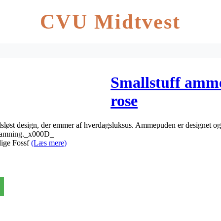
CVU Midtvest
Smallstuff amm
rose
sløst design, der emmer af hverdagsluksus. Ammepuden er designet og u
er amning._x000D_
lige Fossf
(Læs mere)