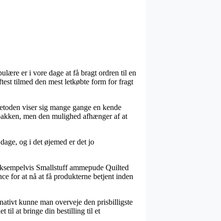
lære er i vore dage at få bragt ordren til en
ftest tilmed den mest letkøbte form for fragt
tmetoden viser sig mange gange en kende
r pakken, men den mulighed afhænger af at
dage, og i det øjemed er det jo
 eksempelvis Smallstuff ammepude Quilted
nce for at nå at få produkterne betjent inden
rnativt kunne man overveje den prisbilligste
til at bringe din bestilling til et