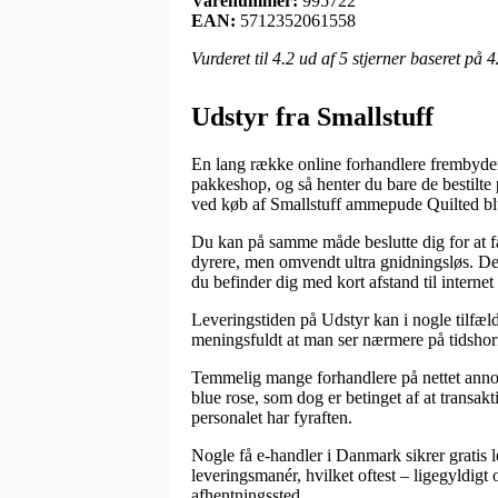
Varenummer:
995722
EAN:
5712352061558
Vurderet til
4.2
ud af 5 stjerner baseret på
4
Udstyr fra Smallstuff
En lang række online forhandlere frembyder t
pakkeshop, og så henter du bare de bestilte 
ved køb af Smallstuff ammepude Quilted bl
Du kan på samme måde beslutte dig for at få
dyrere, men omvendt ultra gnidningsløs. Den
du befinder dig med kort afstand til intern
Leveringstiden på Udstyr kan i nogle tilfæl
meningsfuldt at man ser nærmere på tidshoris
Temmelig mange forhandlere på nettet anno
blue rose, som dog er betinget af at transakt
personalet har fyraften.
Nogle få e-handler i Danmark sikrer gratis l
leveringsmanér, hvilket oftest – ligegyldigt o
afhentningssted.