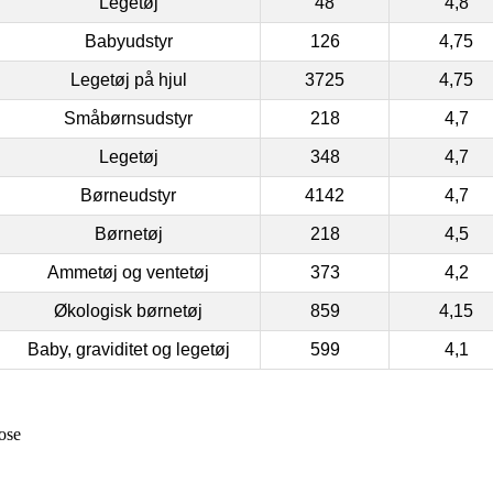
Legetøj
48
4,8
Babyudstyr
126
4,75
Legetøj på hjul
3725
4,75
Småbørnsudstyr
218
4,7
Legetøj
348
4,7
Børneudstyr
4142
4,7
Børnetøj
218
4,5
Ammetøj og ventetøj
373
4,2
Økologisk børnetøj
859
4,15
Baby, graviditet og legetøj
599
4,1
ose