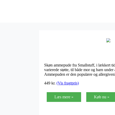
Skøn ammepude fra Smallstuff, i lækkert tid
varierede støtte, til både mor og barn und
Ammepuden er den populære og allergiven
449
kr.
(Vis fragtpris)
Læs mere »
Køb nu »