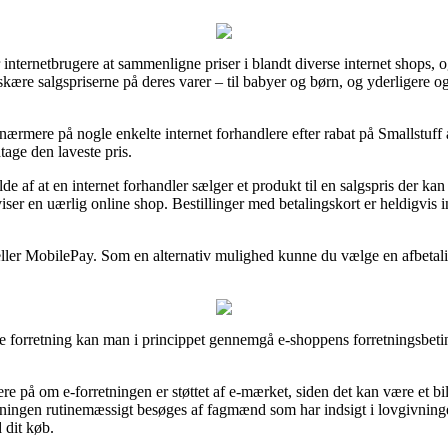
or internetbrugere at sammenligne priser i blandt diverse internet shops, 
kære salgspriserne på deres varer – til babyer og børn, og yderligere og
e nærmere på nogle enkelte internet forhandlere efter rabat på Smallstu
tage den laveste pris.
lde af at en internet forhandler sælger et produkt til en salgspris der k
viser en uærlig online shop. Bestillinger med betalingskort er heldigvis 
eller MobilePay. Som en alternativ mulighed kunne du vælge en afbetalin
ne forretning kan man i princippet gennemgå e-shoppens forretningsbetin
 på om e-forretningen er støttet af e-mærket, siden det kan være et bi
retningen rutinemæssigt besøges af fagmænd som har indsigt i lovgivninge
 dit køb.