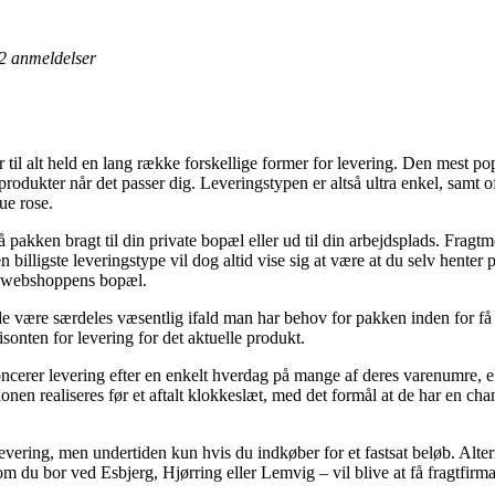
2
anmeldelser
il alt held en lang række forskellige former for levering. Den mest popu
produkter når det passer dig. Leveringstypen er altså ultra enkel, samt o
ue rose.
 pakken bragt til din private bopæl eller ud til din arbejdsplads. Frag
 billigste leveringstype vil dog altid vise sig at være at du selv hente
et webshoppens bopæl.
de være særdeles væsentlig ifald man har behov for pakken inden for få 
onten for levering for det aktuelle produkt.
ncerer levering efter en enkelt hverdag på mange af deres varenumre,
ionen realiseres før et aftalt klokkeslæt, med det formål at de har en cha
evering, men undertiden kun hvis du indkøber for et fastsat beløb. Alte
m du bor ved Esbjerg, Hjørring eller Lemvig – vil blive at få fragtfirmaet 