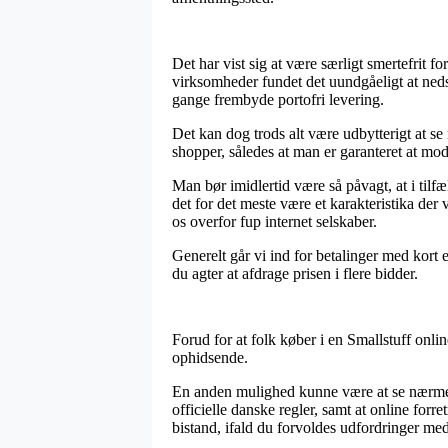
Det har vist sig at være særligt smertefrit f
virksomheder fundet det uundgåeligt at neds
gange frembyde portofri levering.
Det kan dog trods alt være udbytterigt at s
shopper, således at man er garanteret at mod
Man bør imidlertid være så påvagt, at i tilfæ
det for det meste være et karakteristika der 
os overfor fup internet selskaber.
Generelt går vi ind for betalinger med kort 
du agter at afdrage prisen i flere bidder.
Forud for at folk køber i en Smallstuff onli
ophidsende.
En anden mulighed kunne være at se nærmere
officielle danske regler, samt at online for
bistand, ifald du forvoldes udfordringer med