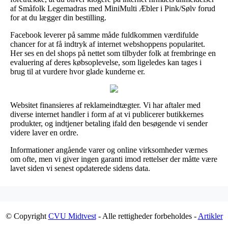
af Småfolk Legemadras med MiniMulti Æbler i Pink/Sølv forud
for at du lægger din bestilling.
Facebook leverer på samme måde fuldkommen værdifulde
chancer for at få indtryk af internet webshoppens popularitet.
Her ses en del shops på nettet som tilbyder folk at frembringe en
evaluering af deres købsoplevelse, som ligeledes kan tages i
brug til at vurdere hvor glade kunderne er.
Websitet finansieres af reklameindtægter. Vi har aftaler med
diverse internet handler i form af at vi publicerer butikkernes
produkter, og indtjener betaling ifald den besøgende vi sender
videre laver en ordre.
Informationer angående varer og online virksomheder værnes
om ofte, men vi giver ingen garanti imod rettelser der måtte være
lavet siden vi senest opdaterede sidens data.
© Copyright
CVU Midtvest
- Alle rettigheder forbeholdes -
Artikler