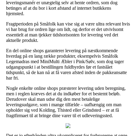
leveringsmanér er unægtelig selv at hente ordren, som dog
betinges af at du bor i kort afstand af internet butikkens
hjemsted.
Fragtperioden på Småfolk kan vise sig at være ultra relevant hvis
vi har brug for ordren lige om lidt, og derfor er det utvivlsomt
essentielt at man tjekker tidshorisonten for levering ved det
aktuelle produkt.
En del online shops garanterer levering på næstkommende
hverdag på en lang række produkter, eksempelvis Småfolk
Legemadras med MiniMulti Æbler i Pink/Sølv, som dog tager
udgangspunkt i at bestillingen fuldbyrdes før et fastslået
tidspunkt, så de kan nå at få varen afsted inden de pakkeansatte
har fri.
Nogle enkelte online shops præsterer levering uden beregning,
men i reglen kræves det at du indkøber for et bestemt beløb.
Derudover skal man udse dig den mest betalelige
leveringsudgave, som i mange tilfælde – uafhængig om man
opholder sig ved Kolding, Thisted eller Grindsted – er at få
fragtfirmaet til at bringe dine varer til et udleveringssted.
Det er jo efterhånden ultra ukompliceret for forbrugerne at søge