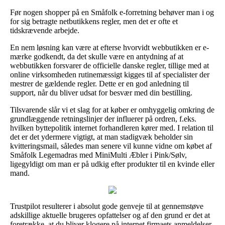
Før nogen shopper på en Småfolk e-forretning behøver man i og
for sig betragte netbutikkens regler, men det er ofte et
tidskrævende arbejde.
En nem løsning kan være at efterse hvorvidt webbutikken er e-
mærke godkendt, da det skulle være en antydning af at
webbutikken forsvarer de officielle danske regler, tillige med at
online virksomheden rutinemæssigt kigges til af specialister der
mestrer de gældende regler. Dette er en god anledning til
support, når du bliver udsat for besvær med din bestilling.
Tilsvarende slår vi et slag for at køber er omhyggelig omkring de
grundlæggende retningslinjer der influerer på ordren, f.eks.
hvilken byttepolitik internet forhandleren kører med. I relation til
det er det ydermere vigtigt, at man stadigvæk beholder sin
kvitteringsmail, således man senere vil kunne vidne om købet af
Småfolk Legemadras med MiniMulti Æbler i Pink/Sølv,
ligegyldigt om man er på udkig efter produkter til en kvinde eller
mand.
Trustpilot resulterer i absolut gode genveje til at gennemstøve
adskillige aktuelle brugeres opfattelser og af den grund er det at
foretrække, at du bliver klogere på internet firmaets anmeldelser