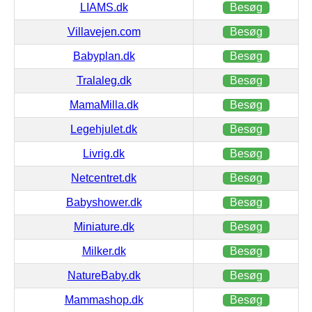
LIAMS.dk
Besøg
Villavejen.com
Besøg
Babyplan.dk
Besøg
Tralaleg.dk
Besøg
MamaMilla.dk
Besøg
Legehjulet.dk
Besøg
Livrig.dk
Besøg
Netcentret.dk
Besøg
Babyshower.dk
Besøg
Miniature.dk
Besøg
Milker.dk
Besøg
NatureBaby.dk
Besøg
Mammashop.dk
Besøg