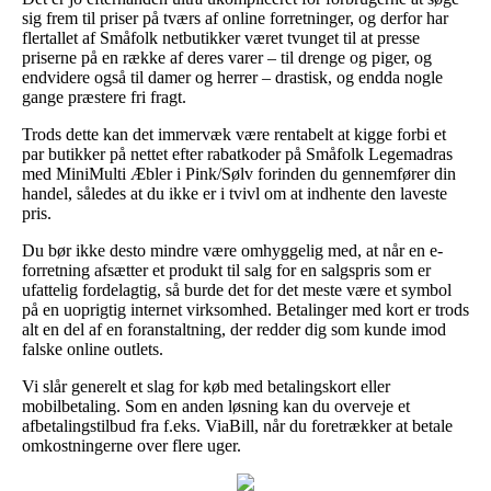
sig frem til priser på tværs af online forretninger, og derfor har
flertallet af Småfolk netbutikker været tvunget til at presse
priserne på en række af deres varer – til drenge og piger, og
endvidere også til damer og herrer – drastisk, og endda nogle
gange præstere fri fragt.
Trods dette kan det immervæk være rentabelt at kigge forbi et
par butikker på nettet efter rabatkoder på Småfolk Legemadras
med MiniMulti Æbler i Pink/Sølv forinden du gennemfører din
handel, således at du ikke er i tvivl om at indhente den laveste
pris.
Du bør ikke desto mindre være omhyggelig med, at når en e-
forretning afsætter et produkt til salg for en salgspris som er
ufattelig fordelagtig, så burde det for det meste være et symbol
på en uoprigtig internet virksomhed. Betalinger med kort er trods
alt en del af en foranstaltning, der redder dig som kunde imod
falske online outlets.
Vi slår generelt et slag for køb med betalingskort eller
mobilbetaling. Som en anden løsning kan du overveje et
afbetalingstilbud fra f.eks. ViaBill, når du foretrækker at betale
omkostningerne over flere uger.