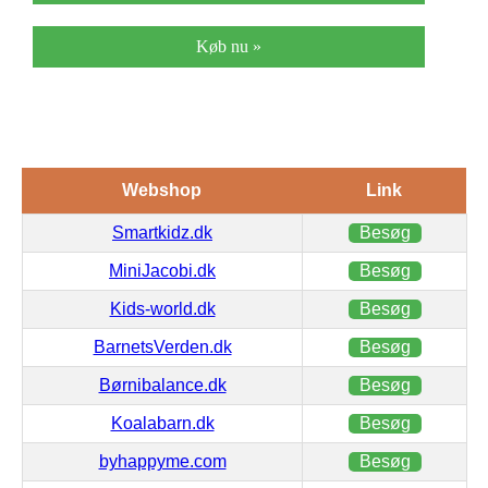
Køb nu »
Webshop
Link
Smartkidz.dk
Besøg
MiniJacobi.dk
Besøg
Kids-world.dk
Besøg
BarnetsVerden.dk
Besøg
Børnibalance.dk
Besøg
Koalabarn.dk
Besøg
byhappyme.com
Besøg