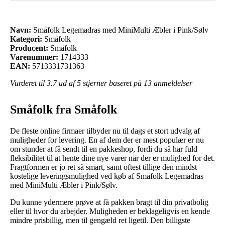
Navn:
Småfolk Legemadras med MiniMulti Æbler i Pink/Sølv
Kategori:
Småfolk
Producent:
Småfolk
Varenummer:
1714333
EAN:
5713331731363
Vurderet til
3.7
ud af 5 stjerner baseret på
13
anmeldelser
Småfolk fra Småfolk
De fleste online firmaer tilbyder nu til dags et stort udvalg af
muligheder for levering. En af dem der er mest populær er nu
om stunder at få sendt til en pakkeshop, fordi du så har fuld
fleksibilitet til at hente dine nye varer når der er mulighed for det.
Fragtformen er jo ret så smart, samt oftest tillige den mindst
kostelige leveringsmulighed ved køb af Småfolk Legemadras
med MiniMulti Æbler i Pink/Sølv.
Du kunne ydermere prøve at få pakken bragt til din privatbolig
eller til hvor du arbejder. Muligheden er beklageligvis en kende
mindre prisbillig, men til gengæld ret ligetil. Den billigste