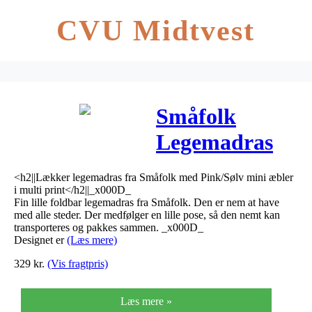
CVU Midtvest
Småfolk
Legemadras
med
<h2||Lækker legemadras fra Småfolk med Pink/Sølv mini æbler
MiniMulti
i multi print</h2||_x000D_
Fin lille foldbar legemadras fra Småfolk. Den er nem at have
Æbler i
med alle steder. Der medfølger en lille pose, så den nemt kan
transporteres og pakkes sammen. _x000D_
Pink/Sølv
Designet er
(Læs mere)
329
kr.
(Vis fragtpris)
Læs mere »