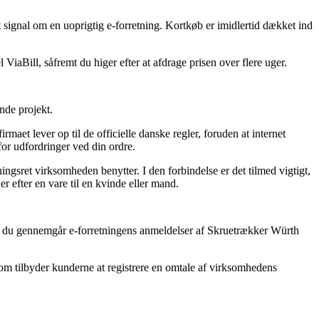
t signal om en uoprigtig e-forretning. Kortkøb er imidlertid dækket ind
iaBill, såfremt du higer efter at afdrage prisen over flere uger.
nde projekt.
rmaet lever op til de officielle danske regler, foruden at internet
for udfordringer ved din ordre.
gsret virksomheden benytter. I den forbindelse er det tilmed vigtigt,
 efter en vare til en kvinde eller mand.
t du gennemgår e-forretningens anmeldelser af Skruetrækker Würth
 som tilbyder kunderne at registrere en omtale af virksomhedens