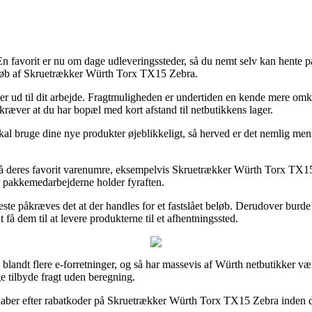
En favorit er nu om dage udleveringssteder, så du nemt selv kan hente p
 køb af Skruetrækker Würth Torx TX15 Zebra.
er ud til dit arbejde. Fragtmuligheden er undertiden en kende mere omk
t kræver at du har bopæl med kort afstand til netbutikkens lager.
kal bruge dine nye produkter øjeblikkeligt, så herved er det nemlig men
 deres favorit varenumre, eksempelvis Skruetrækker Würth Torx TX15 Z
før pakkemedarbejderne holder fyraften.
ste påkræves det at der handles for et fastslået beløb. Derudover burde 
få dem til at levere produkterne til et afhentningssted.
 blandt flere e-forretninger, og så har massevis af Würth netbutikker vær
e tilbyde fragt uden beregning.
skaber efter rabatkoder på Skruetrækker Würth Torx TX15 Zebra inden du 