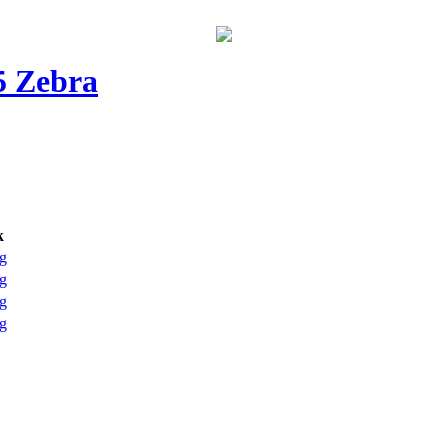
5 Zebra
k
g
g
g
g