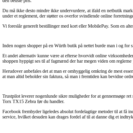
den bedste pris.
Du må ikke desto mindre ikke undervurdere, at ifald en netbutik marked
under et reglement, der støtter os overfor svindlende online forretninge
Vi foreslår generelt bestillinger med kort eller MobilePay. Som en alt
Inden nogen shopper på en Würth butik på nettet burde man i og for sig
Et andet alternativ kunne være at efterse hvorvidt online virksomheden e
shoppen hyppigt ses til af fagmænd der har megen viden om reglerne på 
Herudover anbefales det at man er omhyggelig omkring de mest essenti
at man altid beholder sin faktura, så man i fremtiden kan bevidne ord
Trustpilot leverer nogenlunde sikre muligheder for at gennemsøge r
Torx TX15 Zebra før du handler.
Facebook frembyder ligeledes absolut fordelagtige metoder til at få in
service, hvilket desuden kan drages fordel af til at danne dig et indtry