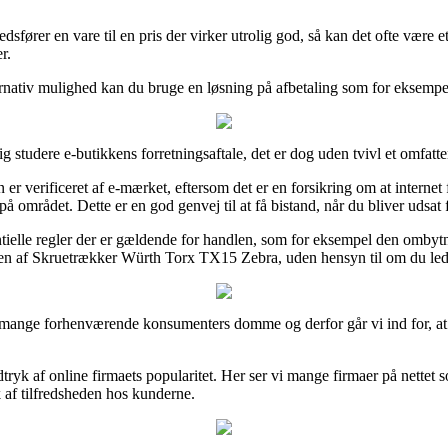
sfører en vare til en pris der virker utrolig god, så kan det ofte være e
r.
ernativ mulighed kan du bruge en løsning på afbetaling som for eksempel V
 studere e-butikkens forretningsaftale, det er dog uden tvivl et omfatte
r verificeret af e-mærket, eftersom det er en forsikring om at internet fi
området. Dette er en god genvej til at få bistand, når du bliver udsat 
elle regler der er gældende for handlen, som for eksempel den ombytnin
ren af Skruetrækker Würth Torx TX15 Zebra, uden hensyn til om du leder
et mange forhenværende konsumenters domme og derfor går vi ind for, a
dtryk af online firmaets popularitet. Her ser vi mange firmaer på nettet
k af tilfredsheden hos kunderne.