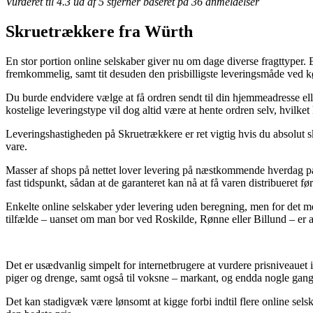
Vurderet til
4.3
ud af 5 stjerner baseret på
36
anmeldelser
Skruetrækkere fra Würth
En stor portion online selskaber giver nu om dage diverse fragttyper. 
fremkommelig, samt tit desuden den prisbilligste leveringsmåde ved
Du burde endvidere vælge at få ordren sendt til din hjemmeadresse ell
kostelige leveringstype vil dog altid være at hente ordren selv, hvilke
Leveringshastigheden på Skruetrækkere er ret vigtig hvis du absolut s
vare.
Masser af shops på nettet lover levering på næstkommende hverdag på
fast tidspunkt, sådan at de garanteret kan nå at få varen distribueret 
Enkelte online selskaber yder levering uden beregning, men for det me
tilfælde – uanset om man bor ved Roskilde, Rønne eller Billund – er at 
Det er usædvanlig simpelt for internetbrugere at vurdere prisniveauet i
piger og drenge, samt også til voksne – markant, og endda nogle gang
Det kan stadigvæk være lønsomt at kigge forbi indtil flere online sel