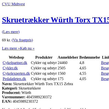
CVU Midtvest
Skruetrækker Würth Torx TX1
(Læs mere)
69
kr.
(Vis fragtpris)
Læs mere »
Køb nu »
Webshop
Produkter
Anmeldelser
Bedømmelse
Lin
Cykelpartner.dk
Cykler og udstyr
24460
4,8
Besø
Cykler.dk
Cykler og udstyr
2505
4,65
Besø
Cykelexperten.dk
Cykler og udstyr
1560
4,55
Besø
Pedalatleten.dk
Cykler og udstyr
175
4,05
Besø
Navn:
Skruetrækker Würth Torx TX15 Zebra
Kategori:
Skruetrækkere
Producent:
Würth
Varenummer:
4045989230372
EAN:
4045989230372