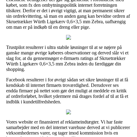
købet, som fx den ombytningspolitik internet forretningen
tilsikrer. Derfor er det i øvrigt vigtigt, at man permanent sikrer
sin ordrekvittering, så man en anden gang kan bevidne ordren af
Skruetrækker Würth Ligekærv 0,6×3,5 mm Zebra, uafhængig
om man er på indkøb til en dreng eller pige.
Trustpilot resulterer i ultra stabile løsninger til at se nøjere på
ganske mange øvrige køberes observationer og derved slår vi et
slag for, at du gennemsøger e-firmaets ratings af Skruetrækker
Würth Ligekærv 0,6×3,5 mm Zebra inden du færdiggør din
shopping.
Facebook resulterer i for øvrigt sådan set sikre løsninger til at få
kendskab til internet firmaets troværdighed. Derudover ses
endda firmaer på nettet som gør det muligt at meddele en kritik
af ordreforløbet, hvilket ydermere må drages fordel af til at få et
indblik i kundetilfredsheden.
Vores website er finansieret af reklameindtægter. Vi har faste
samarbejder med en del internet varehuse derved at vi publicerer
virksomhedernes varer, og tager imod kommission hvis en