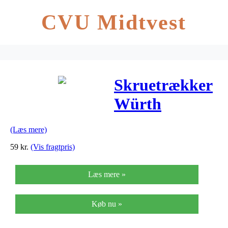
CVU Midtvest
Skruetrækker
Würth
Ligekærv
(Læs mere)
0,6×3,5 mm
59
kr.
(Vis fragtpris)
Zebra
Læs mere »
Køb nu »