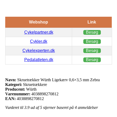
Webshop
Link
Cykelpartner.dk
Besøg
Cykler.dk
Besøg
Cykelexperten.dk
Besøg
Pedalatleten.dk
Besøg
Navn:
Skruetrækker Würth Ligekærv 0,6×3,5 mm Zebra
Kategori:
Skruetrækkere
Producent:
Würth
Varenummer:
4038898270812
EAN:
4038898270812
Vurderet til
3.9
ud af 5 stjerner baseret på
4
anmeldelser