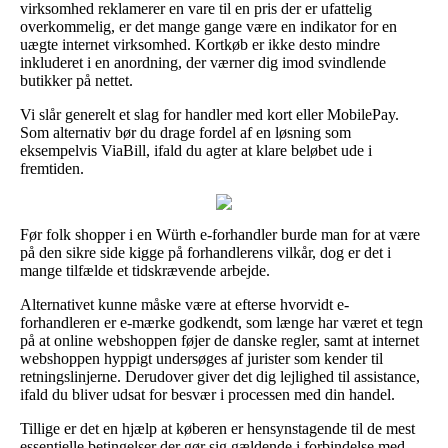
virksomhed reklamerer en vare til en pris der er ufattelig
overkommelig, er det mange gange være en indikator for en
uægte internet virksomhed. Kortkøb er ikke desto mindre
inkluderet i en anordning, der værner dig imod svindlende
butikker på nettet.
Vi slår generelt et slag for handler med kort eller MobilePay.
Som alternativ bør du drage fordel af en løsning som
eksempelvis ViaBill, ifald du agter at klare beløbet ude i
fremtiden.
Før folk shopper i en Würth e-forhandler burde man for at være
på den sikre side kigge på forhandlerens vilkår, dog er det i
mange tilfælde et tidskrævende arbejde.
Alternativet kunne måske være at efterse hvorvidt e-
forhandleren er e-mærke godkendt, som længe har været et tegn
på at online webshoppen føjer de danske regler, samt at internet
webshoppen hyppigt undersøges af jurister som kender til
retningslinjerne. Derudover giver det dig lejlighed til assistance,
ifald du bliver udsat for besvær i processen med din handel.
Tillige er det en hjælp at køberen er hensynstagende til de mest
essentielle betingelser der gør sig gældende i forbindelse med