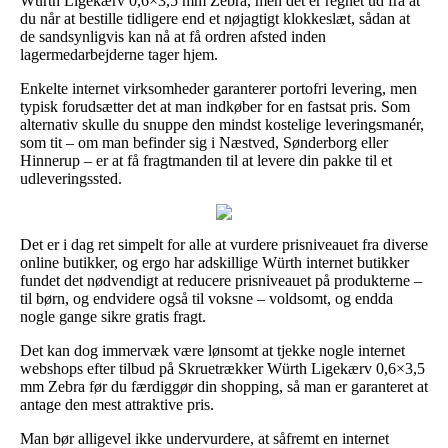
Würth Ligekærv 0,6×3,5 mm Zebra, men det er regnet ud fra at
du når at bestille tidligere end et nøjagtigt klokkeslæt, sådan at
de sandsynligvis kan nå at få ordren afsted inden
lagermedarbejderne tager hjem.
Enkelte internet virksomheder garanterer portofri levering, men
typisk forudsætter det at man indkøber for en fastsat pris. Som
alternativ skulle du snuppe den mindst kostelige leveringsmanér,
som tit – om man befinder sig i Næstved, Sønderborg eller
Hinnerup – er at få fragtmanden til at levere din pakke til et
udleveringssted.
Det er i dag ret simpelt for alle at vurdere prisniveauet fra diverse
online butikker, og ergo har adskillige Würth internet butikker
fundet det nødvendigt at reducere prisniveauet på produkterne –
til børn, og endvidere også til voksne – voldsomt, og endda
nogle gange sikre gratis fragt.
Det kan dog immervæk være lønsomt at tjekke nogle internet
webshops efter tilbud på Skruetrækker Würth Ligekærv 0,6×3,5
mm Zebra før du færdiggør din shopping, så man er garanteret at
antage den mest attraktive pris.
Man bør alligevel ikke undervurdere, at såfremt en internet