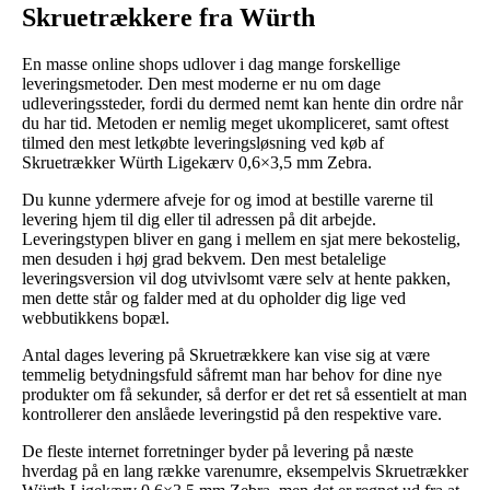
Skruetrækkere fra Würth
En masse online shops udlover i dag mange forskellige
leveringsmetoder. Den mest moderne er nu om dage
udleveringssteder, fordi du dermed nemt kan hente din ordre når
du har tid. Metoden er nemlig meget ukompliceret, samt oftest
tilmed den mest letkøbte leveringsløsning ved køb af
Skruetrækker Würth Ligekærv 0,6×3,5 mm Zebra.
Du kunne ydermere afveje for og imod at bestille varerne til
levering hjem til dig eller til adressen på dit arbejde.
Leveringstypen bliver en gang i mellem en sjat mere bekostelig,
men desuden i høj grad bekvem. Den mest betalelige
leveringsversion vil dog utvivlsomt være selv at hente pakken,
men dette står og falder med at du opholder dig lige ved
webbutikkens bopæl.
Antal dages levering på Skruetrækkere kan vise sig at være
temmelig betydningsfuld såfremt man har behov for dine nye
produkter om få sekunder, så derfor er det ret så essentielt at man
kontrollerer den anslåede leveringstid på den respektive vare.
De fleste internet forretninger byder på levering på næste
hverdag på en lang række varenumre, eksempelvis Skruetrækker