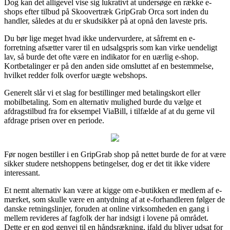
Dog kan det alligevel vise sig lukrativt at undersøge en række e-
shops efter tilbud på Skoovertræk GripGrab Orca sort inden du
handler, således at du er skudsikker på at opnå den laveste pris.
Du bør lige meget hvad ikke undervurdere, at såfremt en e-
forretning afsætter varer til en udsalgspris som kan virke uendeligt
lav, så burde det ofte være en indikator for en uærlig e-shop.
Kortbetalinger er på den anden side omsluttet af en bestemmelse,
hvilket redder folk overfor uægte webshops.
Generelt slår vi et slag for bestillinger med betalingskort eller
mobilbetaling. Som en alternativ mulighed burde du vælge et
afdragstilbud fra for eksempel ViaBill, i tilfælde af at du gerne vil
afdrage prisen over en periode.
Før nogen bestiller i en GripGrab shop på nettet burde de for at være
sikker studere netshoppens betingelser, dog er det tit ikke videre
interessant.
Et nemt alternativ kan være at kigge om e-butikken er medlem af e-
mærket, som skulle være en antydning af at e-forhandleren følger de
danske retningslinjer, foruden at online virksomheden en gang i
mellem revideres af fagfolk der har indsigt i lovene på området.
Dette er en god genvej til en håndsrækning, ifald du bliver udsat for