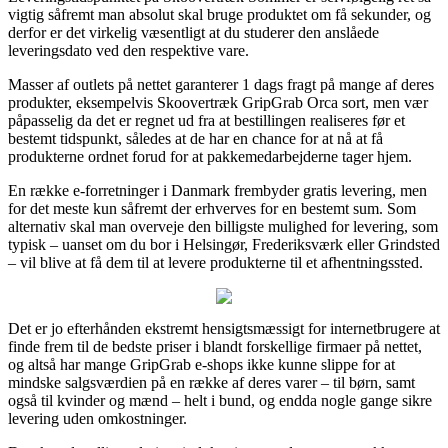
vigtig såfremt man absolut skal bruge produktet om få sekunder, og
derfor er det virkelig væsentligt at du studerer den anslåede
leveringsdato ved den respektive vare.
Masser af outlets på nettet garanterer 1 dags fragt på mange af deres
produkter, eksempelvis Skoovertræk GripGrab Orca sort, men vær
påpasselig da det er regnet ud fra at bestillingen realiseres før et
bestemt tidspunkt, således at de har en chance for at nå at få
produkterne ordnet forud for at pakkemedarbejderne tager hjem.
En række e-forretninger i Danmark frembyder gratis levering, men
for det meste kun såfremt der erhverves for en bestemt sum. Som
alternativ skal man overveje den billigste mulighed for levering, som
typisk – uanset om du bor i Helsingør, Frederiksværk eller Grindsted
– vil blive at få dem til at levere produkterne til et afhentningssted.
Det er jo efterhånden ekstremt hensigtsmæssigt for internetbrugere at
finde frem til de bedste priser i blandt forskellige firmaer på nettet,
og altså har mange GripGrab e-shops ikke kunne slippe for at
mindske salgsværdien på en række af deres varer – til børn, samt
også til kvinder og mænd – helt i bund, og endda nogle gange sikre
levering uden omkostninger.