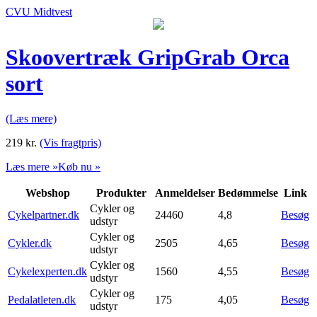
CVU Midtvest
Skoovertræk GripGrab Orca
sort
(Læs mere)
219
kr.
(Vis fragtpris)
Læs mere »
Køb nu »
Webshop
Produkter
Anmeldelser
Bedømmelse
Link
Cykler og
Cykelpartner.dk
24460
4,8
Besøg
udstyr
Cykler og
Cykler.dk
2505
4,65
Besøg
udstyr
Cykler og
Cykelexperten.dk
1560
4,55
Besøg
udstyr
Cykler og
Pedalatleten.dk
175
4,05
Besøg
udstyr