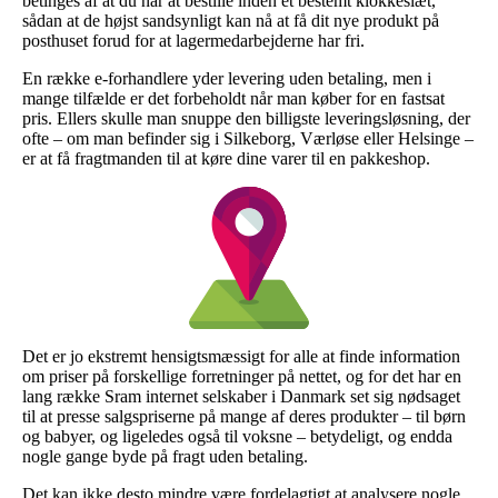
betinges af at du når at bestille inden et bestemt klokkeslæt,
sådan at de højst sandsynligt kan nå at få dit nye produkt på
posthuset forud for at lagermedarbejderne har fri.
En række e-forhandlere yder levering uden betaling, men i
mange tilfælde er det forbeholdt når man køber for en fastsat
pris. Ellers skulle man snuppe den billigste leveringsløsning, der
ofte – om man befinder sig i Silkeborg, Værløse eller Helsinge –
er at få fragtmanden til at køre dine varer til en pakkeshop.
Det er jo ekstremt hensigtsmæssigt for alle at finde information
om priser på forskellige forretninger på nettet, og for det har en
lang række Sram internet selskaber i Danmark set sig nødsaget
til at presse salgspriserne på mange af deres produkter – til børn
og babyer, og ligeledes også til voksne – betydeligt, og endda
nogle gange byde på fragt uden betaling.
Det kan ikke desto mindre være fordelagtigt at analysere nogle