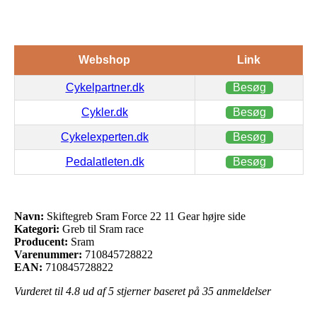
Webshop
Link
Cykelpartner.dk
Besøg
Cykler.dk
Besøg
Cykelexperten.dk
Besøg
Pedalatleten.dk
Besøg
Navn:
Skiftegreb Sram Force 22 11 Gear højre side
Kategori:
Greb til Sram race
Producent:
Sram
Varenummer:
710845728822
EAN:
710845728822
Vurderet til
4.8
ud af 5 stjerner baseret på
35
anmeldelser