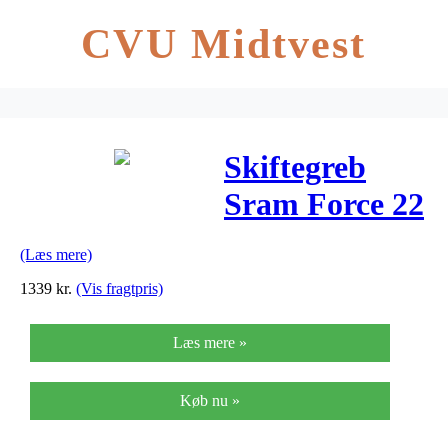
CVU Midtvest
Skiftegreb
Sram Force 22
11 Gear højre
(Læs mere)
side
1339
kr.
(Vis fragtpris)
Læs mere »
Køb nu »