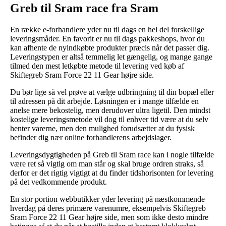
Greb til Sram race fra Sram
En række e-forhandlere yder nu til dags en hel del forskellige
leveringsmåder. En favorit er nu til dags pakkeshops, hvor du
kan afhente de nyindkøbte produkter præcis når det passer dig.
Leveringstypen er altså temmelig let gængelig, og mange gange
tilmed den mest letkøbte metode til levering ved køb af
Skiftegreb Sram Force 22 11 Gear højre side.
Du bør lige så vel prøve at vælge udbringning til din bopæl eller
til adressen på dit arbejde. Løsningen er i mange tilfælde en
anelse mere bekostelig, men derudover ultra ligetil. Den mindst
kostelige leveringsmetode vil dog til enhver tid være at du selv
henter varerne, men den mulighed forudsætter at du fysisk
befinder dig nær online forhandlerens arbejdslager.
Leveringsdygtigheden på Greb til Sram race kan i nogle tilfælde
være ret så vigtig om man står og skal bruge ordren straks, så
derfor er det rigtig vigtigt at du finder tidshorisonten for levering
på det vedkommende produkt.
En stor portion webbutikker yder levering på næstkommende
hverdag på deres primære varenumre, eksempelvis Skiftegreb
Sram Force 22 11 Gear højre side, men som ikke desto mindre