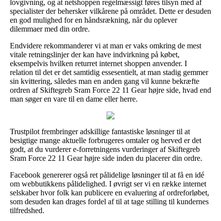
lovgivning, og at netshoppen regelmæssigt føres tilsyn med af
specialister der behersker vilkårene på området. Dette er desuden
en god mulighed for en håndsrækning, når du oplever
dilemmaer med din ordre.
Endvidere rekommanderer vi at man er vaks omkring de mest
vitale retningslinjer der kan have indvirkning på købet,
eksempelvis hvilken returret internet shoppen anvender. I
relation til det er det samtidig essesentielt, at man stadig gemmer
sin kvittering, således man en anden gang vil kunne bekræfte
ordren af Skiftegreb Sram Force 22 11 Gear højre side, hvad end
man søger en vare til en dame eller herre.
Trustpilot frembringer adskillige fantastiske løsninger til at
besigtige mange aktuelle forbrugeres omtaler og herved er det
godt, at du vurderer e-forretningens vurderinger af Skiftegreb
Sram Force 22 11 Gear højre side inden du placerer din ordre.
Facebook genererer også ret pålidelige løsninger til at få en idé
om webbutikkens pålidelighed. I øvrigt ser vi en række internet
selskaber hvor folk kan publicere en evaluering af ordreforløbet,
som desuden kan drages fordel af til at tage stilling til kundernes
tilfredshed.