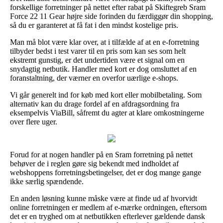
forskellige forretninger på nettet efter rabat på Skiftegreb Sram
Force 22 11 Gear højre side forinden du færdiggør din shopping,
så du er garanteret at få fat i den mindst kostelige pris.
Man må blot være klar over, at i tilfælde af at en e-forretning
tilbyder bedst i test varer til en pris som kan ses som helt
ekstremt gunstig, er det undertiden være et signal om en
snydagtig netbutik. Handler med kort er dog omsluttet af en
foranstaltning, der værner en overfor uærlige e-shops.
Vi går generelt ind for køb med kort eller mobilbetaling. Som
alternativ kan du drage fordel af en afdragsordning fra
eksempelvis ViaBill, såfremt du agter at klare omkostningerne
over flere uger.
Forud for at nogen handler på en Sram forretning på nettet
behøver de i reglen gøre sig bekendt med indholdet af
webshoppens forretningsbetingelser, det er dog mange gange
ikke særlig spændende.
En anden løsning kunne måske være at finde ud af hvorvidt
online forretningen er medlem af e-mærke ordningen, eftersom
det er en tryghed om at netbutikken efterlever gældende dansk