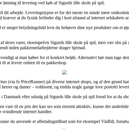
løsning til levering ved køb af Sigurds lille skole på spil.
 til dit arbejde. Leveringstypen er for det meste en smule mere omkostn
 kræver at du fysisk befinder dig i kort afstand af internet selskabets ar
pil er meget betydningsfuld hvis du behøver dine nye produkter om et øje
 deres varer, eksempelvis Sigurds lille skole på spil, men vær obs på at
fsendt inden pakkemedarbejderne drager hjemad.
ødvendigt at man køber for et konkret beløb. Alternativt bør man tage den 
til at levere ordren til en pakkeshop.
iser (via fx PriceRunner) på diverse internet shops, og af den grund har
il herrer og damer – voldsomt, og endda nogle gange love portofri lever
 Danmark efter udsalg på Sigurds lille skole på spil forud for at du shop
 en vare til en pris der kan ses som enormt attraktiv, kunne det undert
 svindlende internet handler.
kunne du anvende et afbetalingstilbud som for eksempel ViaBill, forudsa