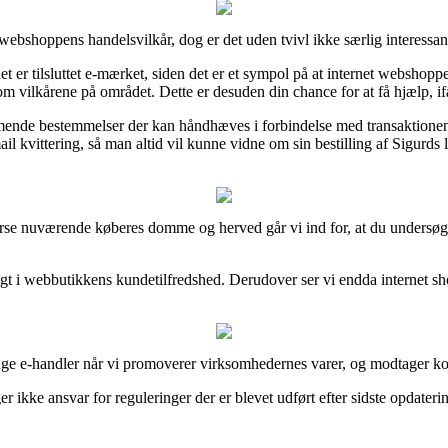
webshoppens handelsvilkår, dog er det uden tvivl ikke særlig interessan
r tilsluttet e-mærket, siden det er et sympol på at internet webshoppe
m vilkårene på området. Dette er desuden din chance for at få hjælp, ifa
mmende bestemmelser der kan håndhæves i forbindelse med transaktione
kvittering, så man altid vil kunne vidne om sin bestilling af Sigurds lil
verse nuværende køberes domme og herved går vi ind for, at du undersøger
ndsigt i webbutikkens kundetilfredshed. Derudover ser vi endda internet 
ge e-handler når vi promoverer virksomhedernes varer, og modtager kom
ikke ansvar for reguleringer der er blevet udført efter sidste opdateri