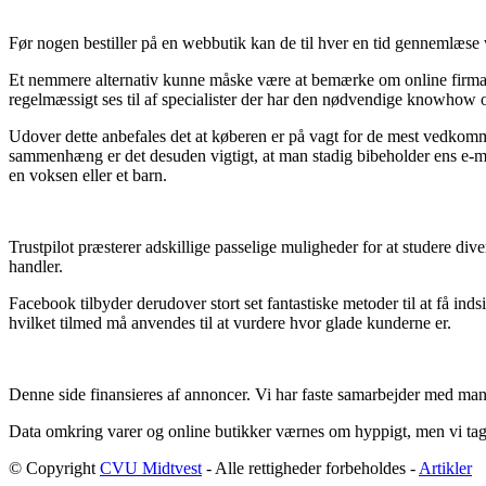
Før nogen bestiller på en webbutik kan de til hver en tid gennemlæse 
Et nemmere alternativ kunne måske være at bemærke om online firmaet e
regelmæssigt ses til af specialister der har den nødvendige knowhow o
Udover dette anbefales det at køberen er på vagt for de mest vedko
sammenhæng er det desuden vigtigt, at man stadig bibeholder ens e-mail 
en voksen eller et barn.
Trustpilot præsterer adskillige passelige muligheder for at studere di
handler.
Facebook tilbyder derudover stort set fantastiske metoder til at få i
hvilket tilmed må anvendes til at vurdere hvor glade kunderne er.
Denne side finansieres af annoncer. Vi har faste samarbejder med man
Data omkring varer og online butikker værnes om hyppigt, men vi tager 
© Copyright
CVU Midtvest
- Alle rettigheder forbeholdes -
Artikler