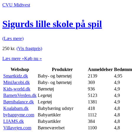
CVU Midtvest
Sigurds lille skole på spil
(Læs mere)
250
kr.
(Vis fragtpris)
Læs mere »
Køb nu »
Webshop
Produkter
Anmeldelser
Bedømme
Smartkidz.dk
Baby- og børnetøj
2139
4,95
MiniJacobi.dk
Baby- og børnetøj
369
4,9
Kids-world.dk
Børnetøj
936
4,9
BarnetsVerden.dk
Legetøj
5123
4,9
Børnibalance.dk
Legetøj
1381
4,9
Koalabarn.dk
Babybæring udstyr
418
4,8
byhappyme.com
Babyartikler
1112
4,8
LIAMS.dk
Babyartikler
384
4,8
Villavejen.com
Børneværelset
1100
4,8