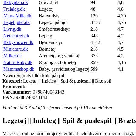
Babyplan.dk
Graviditet
94
4,8
Tralaleg.dk
Legetøj
48
4,8
MamaMilla.dk
Babyudstyr
126
4,75
Legehjulet.dk
Legetøj på hjul
3725
4,75
Livrig.dk
Småbørnsudstyr
218
4,7
Netcentret.dk
Legetøj
348
4,7
Babyshower.dk
Børneudstyr
4142
4,7
Miniature.dk
Børnetøj
218
4,5
Milker.dk
Ammetøj og ventetøj
373
4,2
NatureBaby.dk
Økologisk børnetøj
859
4,15
Mammashop.dk
Baby, graviditet og legetøj
599
4,1
Navn:
Sigurds lille skole på spil
Kategori:
Legetøj || Indeleg || Spil & puslespil || Brætspil
Producent:
Varenummer:
9788740043143
EAN:
9788740043143
Vurderet til
3.7
ud af 5 stjerner baseret på
10
anmeldelser
Legetøj || Indeleg || Spil & puslespil || Bræt
Masser af online forretninger yder til alt held diverse former for fra