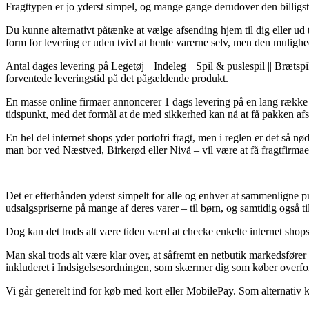
Fragttypen er jo yderst simpel, og mange gange derudover den billigste 
Du kunne alternativt påtænke at vælge afsending hjem til dig eller ud
form for levering er uden tvivl at hente varerne selv, men den mulighed
Antal dages levering på Legetøj || Indeleg || Spil & puslespil || Bræts
forventede leveringstid på det pågældende produkt.
En masse online firmaer annoncerer 1 dags levering på en lang række af
tidspunkt, med det formål at de med sikkerhed kan nå at få pakken a
En hel del internet shops yder portofri fragt, men i reglen er det så n
man bor ved Næstved, Birkerød eller Nivå – vil være at få fragtfirmaet 
Det er efterhånden yderst simpelt for alle og enhver at sammenligne pr
udsalgspriserne på mange af deres varer – til børn, og samtidig også t
Dog kan det trods alt være tiden værd at checke enkelte internet shops i
Man skal trods alt være klar over, at såfremt en netbutik markedsfører
inkluderet i Indsigelsesordningen, som skærmer dig som køber overfor
Vi går generelt ind for køb med kort eller MobilePay. Som alternativ 