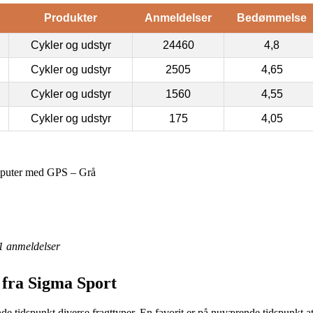
Produkter
Anmeldelser
Bedømmelse
Cykler og udstyr
24460
4,8
Cykler og udstyr
2505
4,65
Cykler og udstyr
1560
4,55
Cykler og udstyr
175
4,05
puter med GPS – Grå
1
anmeldelser
fra Sigma Sport
e tidspunkt diverse fragttyper. En favorit er på nuværende tidspunkt at