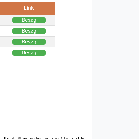
Link
Besøg
Besøg
Besøg
Besøg
 afsende til en pakkeshop, og så kan du blot