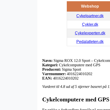
Webshop
Cykelpartner.dk
Cykler.dk
Cykelexperten.dk
Pedalatleten.dk
Navn:
Sigma ROX 12.0 Sport – Cykelcom
Kategori:
Cykelcomputere med GPS
Producent:
Sigma Sport
Varenummer:
4016224010202
EAN:
4016224010202
Vurderet til
4.8
ud af 5 stjerner baseret på
1
Cykelcomputere med GPS 
En række e-forhandlere foreslår på nuværend