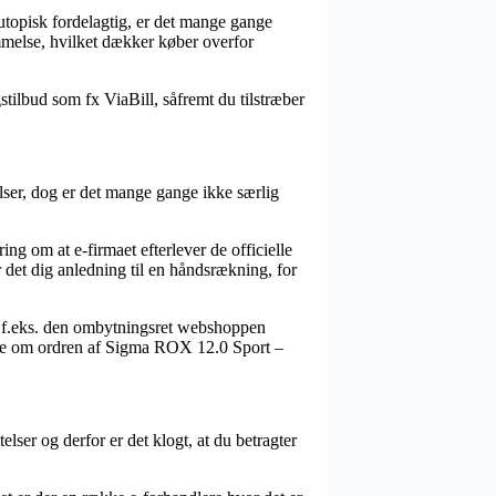
 utopisk fordelagtig, er det mange gange
mmelse, hvilket dækker køber overfor
stilbud som fx ViaBill, såfremt du tilstræber
elser, dog er det mange gange ikke særlig
ing om at e-firmaet efterlever de officielle
 det dig anledning til en håndsrækning, for
n, f.eks. den ombytningsret webshoppen
idne om ordren af Sigma ROX 12.0 Sport –
ser og derfor er det klogt, at du betragter