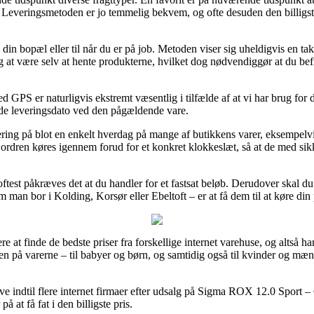
 det. Leveringsmetoden er jo temmelig bekvem, og ofte desuden den bill
n bopæl eller til når du er på job. Metoden viser sig uheldigvis en tak m
 sig at være selv at hente produkterne, hvilket dog nødvendiggør at du be
PS er naturligvis ekstremt væsentlig i tilfælde af at vi har brug for d
ede leveringsdato ved den pågældende vare.
evering på blot en enkelt hverdag på mange af butikkens varer, eksem
ordren køres igennem forud for et konkret klokkeslæt, så at de med sik
oftest påkræves det at du handler for et fastsat beløb. Derudover skal 
om man bor i Kolding, Korsør eller Ebeltoft – er at få dem til at køre di
gere at finde de bedste priser fra forskellige internet varehuse, og altså 
ien på varerne – til babyer og børn, og samtidig også til kvinder og mæ
ve indtil flere internet firmaer efter udsalg på Sigma ROX 12.0 Spor
 at få fat i den billigste pris.