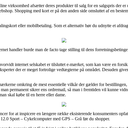
ine virksomhed afsætter deres produkter til salg for en salgspris der er
webshop. Shopping med kort er på den anden side omsluttet af en beste
ingskort eller mobilbetaling. Som et alternativ bør du udnytte et afdrag
net handler burde man de facto tage stilling til dens forretningsbeting
hvorvidt internet selskabet er tilsluttet e-mærket, som kan være en forsikr
 eksperter der er meget fortrolige vedtægterne på området. Desuden giver
mærkerne omkring de mest essentielle vilkår der gælder for bestillinge
 at man permanent sikrer ens ordremail, så man i fremtiden vil kunne v
 skal købe til en herre eller dame.
cer for at inspicere en længere række eksisterende konsumenters opfattel
 12.0 Sport – Cykelcomputer med GPS – Grå før du shopper.