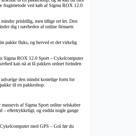
igste fragtmetode ved køb af Sigma ROX 12.0
indre prisbillig, men tillige ret let. Den
finder dig i nærheden af online firmaets
in pakke fluks, og herved er det virkelig
pelvis Sigma ROX 12.0 Sport – Cykelcomputer
kerhed kan nå at få pakken ordnet forinden
du udvælge den mindst kostelige form for
n pakke til en pakkeshop.
har massevis af Sigma Sport online selskaber
nd – eftertrykkeligt, og endda nogle gange
t – Cykelcomputer med GPS – Grå før du