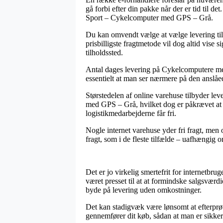
gå forbi efter din pakke når der er tid til
Sport – Cykelcomputer med GPS – Grå.
Du kan omvendt vælge at vælge levering til di
prisbilligste fragtmetode vil dog altid vise
tilholdssted.
Antal dages levering på Cykelcomputere med G
essentielt at man ser nærmere på den anslå
Størstedelen af online varehuse tilbyder l
med GPS – Grå, hvilket dog er påkrævet at 
logistikmedarbejderne får fri.
Nogle internet varehuse yder fri fragt, men 
fragt, som i de fleste tilfælde – uafhængig 
Det er jo virkelig smertefrit for internetbru
været presset til at at formindske salgsværd
byde på levering uden omkostninger.
Det kan stadigvæk være lønsomt at efterprø
gennemfører dit køb, sådan at man er sikker på