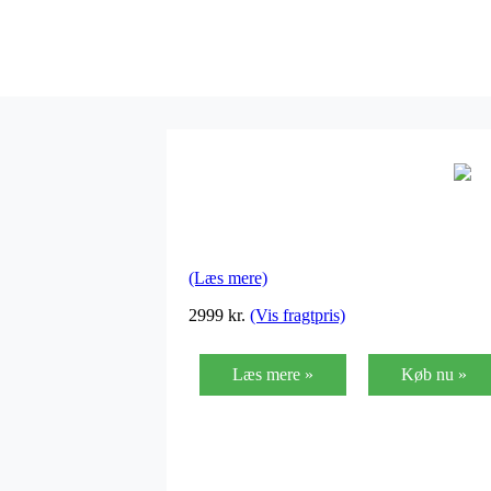
(Læs mere)
2999
kr.
(Vis fragtpris)
Læs mere »
Køb nu »