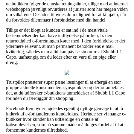
netbutikken følger de danske retningslinjer, tillige med at internet
webshoppen jævnligt revurderes af jurister som har megen viden
om vilkårene. Desuden tilbydes du mulighed for at få hjælp, når
du forvoldes dilemmaer i forbindelse med din handel.
Tillige er det klogt at kunden er sat ind i de mest vitale
bestemmelser der kan have indflydelse på ordren, fx den
returrettighed e-forretningen kører med. I den forbindelse er det
ydermere relevant, at man permanent beholder ens e-mail
kvittering, således man altid kan påvise sin ordre af Shubb L1
Capo, uafhængig om du leder efter en vare til en pige eller
dreng.
Trustpilot præsterer super pæne løsninger til at eftergå en stor
gruppe aktuelle konsumenters synspunkter og derfor anbefales
det, at du udforsker e-butikkens anmeldelser af Shubb L1 Capo
forinden du færdiggør din shopping.
Facebook frembyder ligeledes egentlig nyttige genveje til at få
indtryk af e-forhandlerens kundefokus. Herinde ser vi mange e-
butikker hvor kunder kan udfærdige en omtale af
købsoplevelsen, som på samme måde må drages fordel af til at
fornemme kundernes tilfredshed.