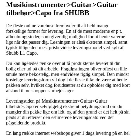
Musikinstrumenter>Guitar>Guitar
tilbehør>Capo fra SHUBB
De fleste online varehuse frembyder til alt held mange
forskellige former for levering. En af de mest moderne er p.t.
afhentningssteder, som giver dig mulighed for at hente varerne
lige når det passer dig. Løsningen er altså ekstremt simpel, samt
typisk tillige den mest prisbevidste leveringsmodel ved køb af
Shubb L1 Capo.
Du kan ligeledes tænke over at få produkterne leveret til din
bolig eller ud på dit arbejde. Fragtløsningen bliver oftest en lille
smule mere bekostelig, men endvidere rigtig simpel. Den mindst
kostelige leveringsform vil dog i de fleste tilfælde være at hente
pakken selv, hvilket dog forudsætter at du opholder dig med kort
afstand til netshoppens arbejdslager.
Leveringstiden på Musikinstrumenter>Guitar>Guitar
tilbehør>Capo er selvfølgelig ekstremt betydningsfuld om du
mangler din pakke lige om lidt, og af den grund er det helt på sin
plads at du efterser den estimerede leveringsdato ved det
pågældende produkt.
En lang række internet webshops giver 1 dags levering på en hel