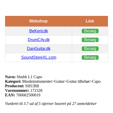
Webshop
Link
BeKent.dk
Besøg
DrumCity.dk
Besøg
DanGuitar.dk
Besøg
SoundStoreXL.com
Besøg
Navn:
Shubb L1 Capo
Kategori:
Musikinstrumenter>Guitar>Guitar tilbehør>Capo
Producent:
SHUBB
Varenummer:
172328
EAN:
700682500019
Vurderet til
3.7
ud af 5 stjerner baseret på
27
anmeldelser