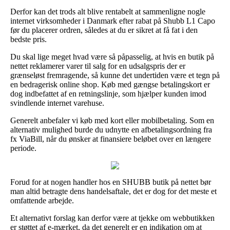
Derfor kan det trods alt blive rentabelt at sammenligne nogle
internet virksomheder i Danmark efter rabat på Shubb L1 Capo
før du placerer ordren, således at du er sikret at få fat i den
bedste pris.
Du skal lige meget hvad være så påpasselig, at hvis en butik på
nettet reklamerer varer til salg for en udsalgspris der er
grænseløst fremragende, så kunne det undertiden være et tegn på
en bedragerisk online shop. Køb med gængse betalingskort er
dog indbefattet af en retningslinje, som hjælper kunden imod
svindlende internet varehuse.
Generelt anbefaler vi køb med kort eller mobilbetaling. Som en
alternativ mulighed burde du udnytte en afbetalingsordning fra
fx ViaBill, når du ønsker at finansiere beløbet over en længere
periode.
Forud for at nogen handler hos en SHUBB butik på nettet bør
man altid betragte dens handelsaftale, det er dog for det meste et
omfattende arbejde.
Et alternativt forslag kan derfor være at tjekke om webbutikken
er støttet af e-mærket, da det generelt er en indikation om at