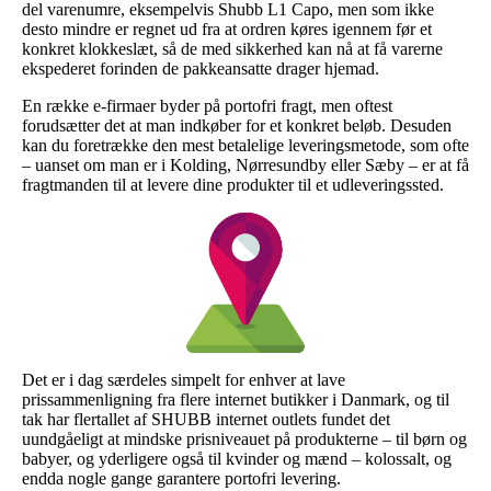
del varenumre, eksempelvis Shubb L1 Capo, men som ikke
desto mindre er regnet ud fra at ordren køres igennem før et
konkret klokkeslæt, så de med sikkerhed kan nå at få varerne
ekspederet forinden de pakkeansatte drager hjemad.
En række e-firmaer byder på portofri fragt, men oftest
forudsætter det at man indkøber for et konkret beløb. Desuden
kan du foretrække den mest betalelige leveringsmetode, som ofte
– uanset om man er i Kolding, Nørresundby eller Sæby – er at få
fragtmanden til at levere dine produkter til et udleveringssted.
Det er i dag særdeles simpelt for enhver at lave
prissammenligning fra flere internet butikker i Danmark, og til
tak har flertallet af SHUBB internet outlets fundet det
uundgåeligt at mindske prisniveauet på produkterne – til børn og
babyer, og yderligere også til kvinder og mænd – kolossalt, og
endda nogle gange garantere portofri levering.