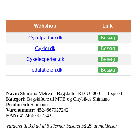
Webshop
Link
Cykelpartner.dk
Besøg
Cykler.dk
Besøg
Cykelexperten.dk
Besøg
Pedalatleten.dk
Besøg
Navn:
Shimano Metrea – Bagskifter RD-U5000 – 11-speed
Kategori:
Bagskiftere til MTB og Citybikes Shimano
Producent:
Shimano
Varenummer:
4524667927242
EAN:
4524667927242
Vurderet til
3.8
ud af 5 stjerner baseret på
29
anmeldelser