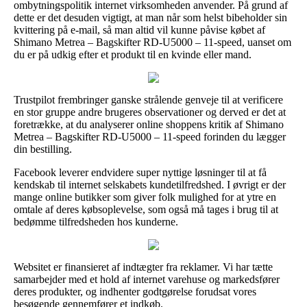
ombytningspolitik internet virksomheden anvender. På grund af
dette er det desuden vigtigt, at man når som helst bibeholder sin
kvittering på e-mail, så man altid vil kunne påvise købet af
Shimano Metrea – Bagskifter RD-U5000 – 11-speed, uanset om
du er på udkig efter et produkt til en kvinde eller mand.
Trustpilot frembringer ganske strålende genveje til at verificere
en stor gruppe andre brugeres observationer og derved er det at
foretrække, at du analyserer online shoppens kritik af Shimano
Metrea – Bagskifter RD-U5000 – 11-speed forinden du lægger
din bestilling.
Facebook leverer endvidere super nyttige løsninger til at få
kendskab til internet selskabets kundetilfredshed. I øvrigt er der
mange online butikker som giver folk mulighed for at ytre en
omtale af deres købsoplevelse, som også må tages i brug til at
bedømme tilfredsheden hos kunderne.
Websitet er finansieret af indtægter fra reklamer. Vi har tætte
samarbejder med et hold af internet varehuse og markedsfører
deres produkter, og indhenter godtgørelse forudsat vores
besøgende gennemfører et indkøb.