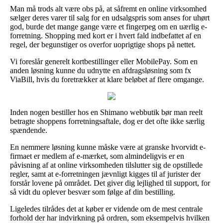
Man må trods alt være obs på, at såfremt en online virksomhed
sælger deres varer til salg for en udsalgspris som anses for uhørt
god, burde det mange gange være et fingerpeg om en uærlig e-
forretning. Shopping med kort er i hvert fald indbefattet af en
regel, der begunstiger os overfor uoprigtige shops på nettet.
Vi foreslår generelt kortbestillinger eller MobilePay. Som en
anden løsning kunne du udnytte en afdragsløsning som fx
ViaBill, hvis du foretrækker at klare beløbet af flere omgange.
Inden nogen bestiller hos en Shimano webbutik bør man reelt
betragte shoppens forretningsaftale, dog er det ofte ikke særlig
spændende.
En nemmere løsning kunne måske være at granske hvorvidt e-
firmaet er medlem af e-mærket, som almindeligvis er en
påvisning af at online virksomheden tilslutter sig de opstillede
regler, samt at e-forretningen jævnligt kigges til af jurister der
forstår lovene på området. Det giver dig lejlighed til support, for
så vidt du oplever besvær som følge af din bestilling.
Ligeledes tilrådes det at køber er vidende om de mest centrale
forhold der har indvirkning på ordren, som eksempelvis hvilken