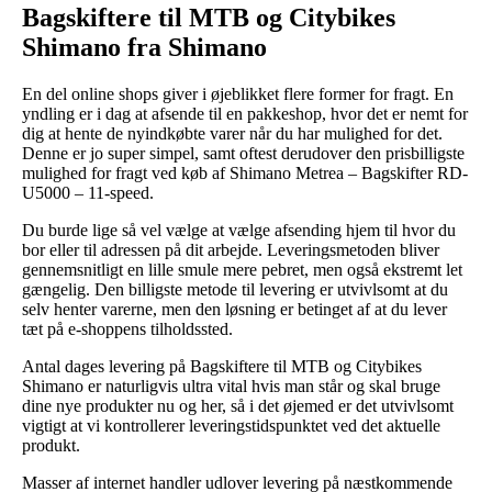
Bagskiftere til MTB og Citybikes
Shimano fra Shimano
En del online shops giver i øjeblikket flere former for fragt. En
yndling er i dag at afsende til en pakkeshop, hvor det er nemt for
dig at hente de nyindkøbte varer når du har mulighed for det.
Denne er jo super simpel, samt oftest derudover den prisbilligste
mulighed for fragt ved køb af Shimano Metrea – Bagskifter RD-
U5000 – 11-speed.
Du burde lige så vel vælge at vælge afsending hjem til hvor du
bor eller til adressen på dit arbejde. Leveringsmetoden bliver
gennemsnitligt en lille smule mere pebret, men også ekstremt let
gængelig. Den billigste metode til levering er utvivlsomt at du
selv henter varerne, men den løsning er betinget af at du lever
tæt på e-shoppens tilholdssted.
Antal dages levering på Bagskiftere til MTB og Citybikes
Shimano er naturligvis ultra vital hvis man står og skal bruge
dine nye produkter nu og her, så i det øjemed er det utvivlsomt
vigtigt at vi kontrollerer leveringstidspunktet ved det aktuelle
produkt.
Masser af internet handler udlover levering på næstkommende