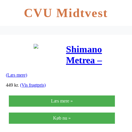
CVU Midtvest
Shimano
Metrea –
Bagskifter
(Læs mere)
RD-U5000 –
449
kr.
(Vis fragtpris)
11-speed
Læs mere »
Køb nu »