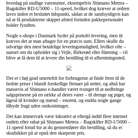
hverdag på utallige varenumre, eksempelvis Shimano Metrea –
Bagskifter RD-U5000 – 11-speed, hvilket dog kræver at ordren
laves inden et besluttet tidspunkt, sådan at de sandsynligvis kan
nå at få produkterne skippet afsted forinden pakkepersonalet
holder fyraften.
Nogle e-shops i Danmark byder på portofri levering, men tit
kræves det at man aftager for en præcis sum. Ellers skulle du
udvælge den mest betalelige leveringsmulighed, hvilket ofte –
uanset om du opholder sig i Vejle, Birkerød eller Hørning – vil
blive at få dem til at levere din bestilling til et afhentningssted.
Det er i høj grad smertefrit for forbrugerne at finde frem til de
bedste priser i blandt forskellige firmaer på nettet, og altså har
massevis af Shimano e-handler været tvunget til at nedbringe
salgspriserne på en række af deres varer – til drenge og piger, og
ligeså til kvinder og mænd – enormt, og endda nogle gange
tilbyde fragt uden omkostninger.
Det kan immervæk være lukrativt at eftergå indtil flere internet
outlets efter rabat på Shimano Metrea – Bagskifter RD-U5000 –
11-speed forud for at du gennemfører din bestilling, så du er
skudsikker på at opnå den skarpeste pris.