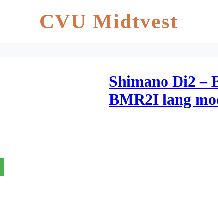
CVU Midtvest
Shimano Di2 – B
BMR2I lang mode
kabler