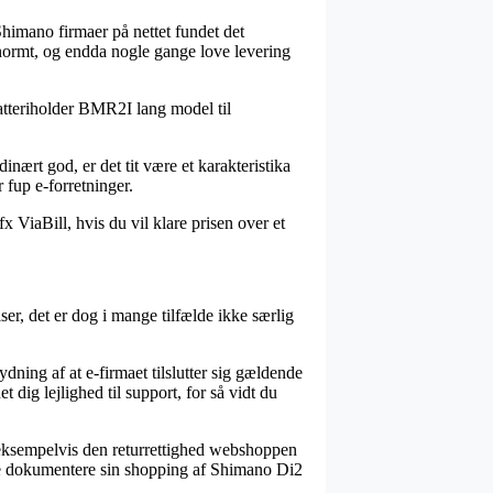
Shimano firmaer på nettet fundet det
enormt, og endda nogle gange love levering
tteriholder BMR2I lang model til
inært god, er det tit være et karakteristika
 fup e-forretninger.
x ViaBill, hvis du vil klare prisen over et
r, det er dog i mange tilfælde ikke særlig
ning af at e-firmaet tilslutter sig gældende
dig lejlighed til support, for så vidt du
 eksempelvis den returrettighed webshoppen
unne dokumentere sin shopping af Shimano Di2