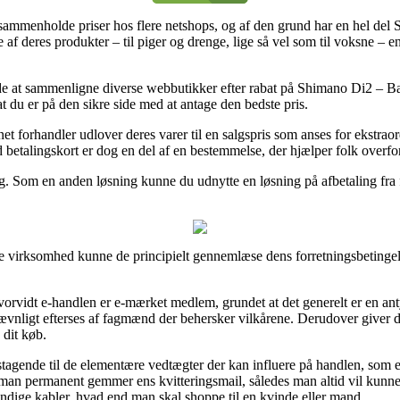
 sammenholde priser hos flere netshops, og af den grund har en hel del 
af deres produkter – til piger og drenge, lige så vel som til voksne – 
de at sammenligne diverse webbutikker efter rabat på Shimano Di2 – Ba
at du er på den sikre side med at antage den bedste pris.
net forhandler udlover deres varer til en salgspris som anses for ekstraord
 betalingskort er dog en del af en bestemmelse, der hjælper folk overfor
ing. Som en anden løsning kunne du udnytte en løsning på afbetaling fra f
virksomhed kunne de principielt gennemlæse dens forretningsbetingelse
rvidt e-handlen er e-mærket medlem, grundet at det generelt er en antyd
nligt efterses af fagmænd der behersker vilkårene. Derudover giver det 
 dit køb.
tagende til de elementære vedtægter der kan influere på handlen, som
gt, at man permanent gemmer ens kvitteringsmail, således man altid vil k
ndige kabler, hvad end man skal shoppe til en kvinde eller mand.