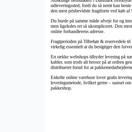
Adskillige netbutikker i Danmark frembyder 
udleveringssted, fordi du så nemt kan hente 
den mest prisbevidste fragtform ved køb af
Du burde på samme måde afveje for og imod at
men ligeledes ret så ukompliceret. Den mest
online forhandlerens adresse.
Fragtperioden på Tilbehør & reservedele til 
virkelig essentielt at du besigtiger den forv
En række webshops tilbyder levering på næ
kabler, som trods alt beroer på at ordren ge
distribueret forud for at pakkemedarbejderne
Enkelte online varehuse lover gratis leveri
leveringsmetode, hvilket gerne – uanset om d
pakkeshop.