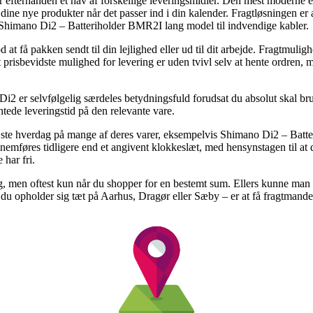
efterhånden et hav af forskellige leveringsmidler. Den mest moderne er n
dine nye produkter når det passer ind i din kalender. Fragtløsningen er a
 Shimano Di2 – Batteriholder BMR2I lang model til indvendige kabler.
 få pakken sendt til din lejlighed eller ud til dit arbejde. Fragtmulighe
 prisbevidste mulighed for levering er uden tvivl selv at hente ordren,
Di2 er selvfølgelig særdeles betydningsfuld forudsat du absolut skal br
entede leveringstid på den relevante vare.
ste hverdag på mange af deres varer, eksempelvis Shimano Di2 – Batt
nnemføres tidligere end et angivent klokkeslæt, med hensynstagen til at 
 har fri.
ng, men oftest kun når du shopper for en bestemt sum. Ellers kunne man
u opholder sig tæt på Aarhus, Dragør eller Sæby – er at få fragtmanden ti