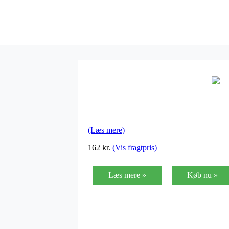
(Læs mere)
162
kr.
(Vis fragtpris)
Læs mere »
Køb nu »