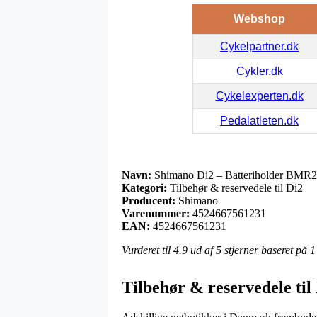
Webshop
Cykelpartner.dk
Cykler.dk
Cykelexperten.dk
Pedalatleten.dk
Navn:
Shimano Di2 – Batteriholder BMR2I 
Kategori:
Tilbehør & reservedele til Di2
Producent:
Shimano
Varenummer:
4524667561231
EAN:
4524667561231
Vurderet til
4.9
ud af 5 stjerner baseret på
1
Tilbehør & reservedele til