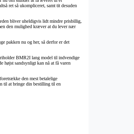
u om stunder at få leveret til et
ltså ret så ukompliceret, samt tit desuden
den bliver uheldigvis lidt mindre prisbillig,
 men den mulighed kræver at du lever nær
uge pakken nu og her, så derfor er det
eriholder BMR2I lang model til indvendige
de højst sandsynligt kan nå at få varen
 foretrække den mest betalelige
l at bringe din bestilling til en