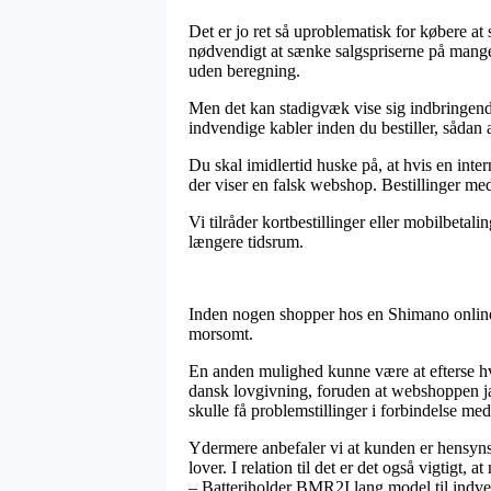
Det er jo ret så uproblematisk for købere at
nødvendigt at sænke salgspriserne på mange 
uden beregning.
Men det kan stadigvæk vise sig indbringen
indvendige kabler inden du bestiller, sådan 
Du skal imidlertid huske på, at hvis en inter
der viser en falsk webshop. Bestillinger med
Vi tilråder kortbestillinger eller mobilbetal
længere tidsrum.
Inden nogen shopper hos en Shimano online 
morsomt.
En anden mulighed kunne være at efterse hvo
dansk lovgivning, foruden at webshoppen jæv
skulle få problemstillinger i forbindelse med
Ydermere anbefaler vi at kunden er hensyns
lover. I relation til det er det også vigti
– Batteriholder BMR2I lang model til indve