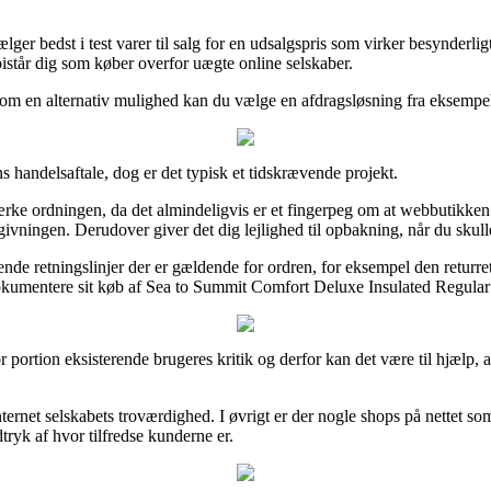
ælger bedst i test varer til salg for en udsalgspris som virker besynderli
bistår dig som køber overfor uægte online selskaber.
Som en alternativ mulighed kan du vælge en afdragsløsning fra eksempelv
 handelsaftale, dog er det typisk et tidskrævende projekt.
 ordningen, da det almindeligvis er et fingerpeg om at webbutikken tils
givningen. Derudover giver det dig lejlighed til opbakning, når du skull
de retningslinjer der er gældende for ordren, for eksempel den returret 
dokumentere sit køb af Sea to Summit Comfort Deluxe Insulated Regular 
 portion eksisterende brugeres kritik og derfor kan det være til hjælp, 
internet selskabets troværdighed. I øvrigt er der nogle shops på nettet 
tryk af hvor tilfredse kunderne er.