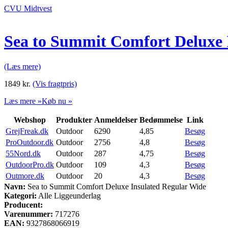
CVU Midtvest
Sea to Summit Comfort Deluxe 
(Læs mere)
1849
kr.
(Vis fragtpris)
Læs mere »
Køb nu »
Webshop
Produkter
Anmeldelser
Bedømmelse
Link
GrejFreak.dk
Outdoor
6290
4,85
Besøg
ProOutdoor.dk
Outdoor
2756
4,8
Besøg
55Nord.dk
Outdoor
287
4,75
Besøg
OutdoorPro.dk
Outdoor
109
4,3
Besøg
Outmore.dk
Outdoor
20
4,3
Besøg
Navn:
Sea to Summit Comfort Deluxe Insulated Regular Wide
Kategori:
Alle Liggeunderlag
Producent:
Varenummer:
717276
EAN:
9327868066919