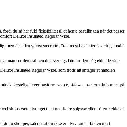
rdi du så har fuld fleksibilitet til at hente bestillingen når det passer
t Comfort Deluxe Insulated Regular Wide.
billig, men desuden yderst smertefri. Den mest betalelige leveringsmodel
nde at man ser den estimerede leveringsdato for den pågældende vare.
 Deluxe Insulated Regular Wide, som trods alt antager at handlen
en mindst kostelige leveringsform, som typisk – uanset om du bor tæt på
ne webshops været tvunget til at nedskære salgsværdien på en række af
før du shopper, således at du ikke er i tvivl om at få den mest