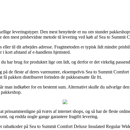
kellige leveringstyper. Den mest benyttede er nu om stunder pakkeshops, fo
lige den mest prisbevidste metode til levering ved køb af Sea to Summi
s eller til dit arbejdes adresse. Fragtmetoden er typisk lidt mindre pris
r i kort afstand af e-handlens hjemsted.
 du har brug for produktet lige om lidt, og derfor er det virkelig passe
dag på de fleste af deres varenumre, eksempelvis Sea to Summit Comfort
 få pakken distribueret forinden de pakkeansatte får fri.
un når man indkøber for en bestemt sum. Alternativt skulle du udvælge d
en pakkeshop.
at prissammenligne på tværs af internet shops, og så har de fleste onli
somt, og endda nogle gange garantere fragtfri levering.
fter rabatkoder på Sea to Summit Comfort Deluxe Insulated Regular Wide 