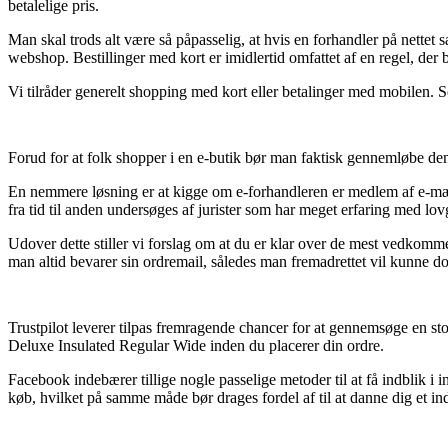
betalelige pris.
Man skal trods alt være så påpasselig, at hvis en forhandler på nettet s
webshop. Bestillinger med kort er imidlertid omfattet af en regel, der 
Vi tilråder generelt shopping med kort eller betalinger med mobilen. 
Forud for at folk shopper i en e-butik bør man faktisk gennemløbe dens
En nemmere løsning er at kigge om e-forhandleren er medlem af e-mærke
fra tid til anden undersøges af jurister som har meget erfaring med lov
Udover dette stiller vi forslag om at du er klar over de mest vedkommen
man altid bevarer sin ordremail, således man fremadrettet vil kunne 
Trustpilot leverer tilpas fremragende chancer for at gennemsøge en stor
Deluxe Insulated Regular Wide inden du placerer din ordre.
Facebook indebærer tillige nogle passelige metoder til at få indblik i 
køb, hvilket på samme måde bør drages fordel af til at danne dig et ind