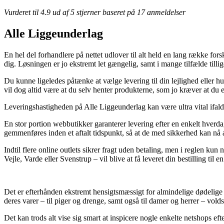
Vurderet til
4.9
ud af 5 stjerner baseret på
17
anmeldelser
Alle Liggeunderlag
En hel del forhandlere på nettet udlover til alt held en lang række fors
dig. Løsningen er jo ekstremt let gængelig, samt i mange tilfælde til
Du kunne ligeledes påtænke at vælge levering til din lejlighed eller hu
vil dog altid være at du selv henter produkterne, som jo kræver at du e
Leveringshastigheden på Alle Liggeunderlag kan være ultra vital ifald
En stor portion webbutikker garanterer levering efter en enkelt hver
gemmenføres inden et aftalt tidspunkt, så at de med sikkerhed kan nå at
Indtil flere online outlets sikrer fragt uden betaling, men i reglen k
Vejle, Varde eller Svenstrup – vil blive at få leveret din bestilling til 
Det er efterhånden ekstremt hensigtsmæssigt for almindelige dødelige 
deres varer – til piger og drenge, samt også til damer og herrer – vold
Det kan trods alt vise sig smart at inspicere nogle enkelte netshops e