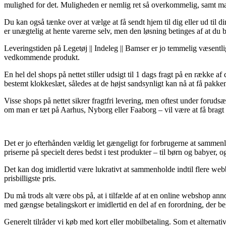
mulighed for det. Muligheden er nemlig ret så overkommelig, samt ma
Du kan også tænke over at vælge at få sendt hjem til dig eller ud til d
er unægtelig at hente varerne selv, men den løsning betinges af at d
Leveringstiden på Legetøj || Indeleg || Bamser er jo temmelig væsentli
vedkommende produkt.
En hel del shops på nettet stiller udsigt til 1 dags fragt på en række
bestemt klokkeslæt, således at de højst sandsynligt kan nå at få pakken
Visse shops på nettet sikrer fragtfri levering, men oftest under foruds
om man er tæt på Aarhus, Nyborg eller Faaborg – vil være at få bragt 
Det er jo efterhånden vældig let gængeligt for forbrugerne at sammenlig
priserne på specielt deres bedst i test produkter – til børn og babyer
Det kan dog imidlertid være lukrativt at sammenholde indtil flere webb
prisbilligste pris.
Du må trods alt være obs på, at i tilfælde af at en online webshop anno
med gængse betalingskort er imidlertid en del af en forordning, der b
Generelt tilråder vi køb med kort eller mobilbetaling. Som et alternati