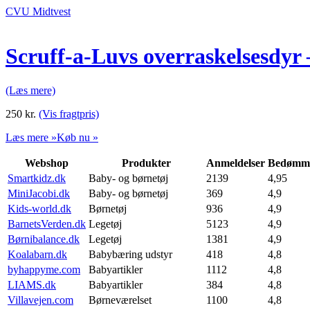
CVU Midtvest
Scruff-a-Luvs overraskelsesdyr 
(Læs mere)
250
kr.
(Vis fragtpris)
Læs mere »
Køb nu »
Webshop
Produkter
Anmeldelser
Bedømme
Smartkidz.dk
Baby- og børnetøj
2139
4,95
MiniJacobi.dk
Baby- og børnetøj
369
4,9
Kids-world.dk
Børnetøj
936
4,9
BarnetsVerden.dk
Legetøj
5123
4,9
Børnibalance.dk
Legetøj
1381
4,9
Koalabarn.dk
Babybæring udstyr
418
4,8
byhappyme.com
Babyartikler
1112
4,8
LIAMS.dk
Babyartikler
384
4,8
Villavejen.com
Børneværelset
1100
4,8