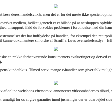
 læse deres handelsvilkår, men det er for det meste ikke specielt ophid
mærket medlem, hvilket generelt er et billede på at netshoppen opfylder 
ghed til support, ifald du forvoldes problemer i forbindelse med din han
temmelser der har indflydelse på handlen, for eksempel den returpolitik h
vil kunne dokumentere sin ordre af Scruff-a-Luvs overraskelsesdyr – Bl
anske en række forhenværende konsumenters evalueringer og derved er d
g.
-shoppens kundefokus. Tilmed ser vi mange e-handler som giver folk muli
v af online webshops eftersom vi annoncerer virksomhedernes tilbud, og
 umuligt for os at give garantier imod justeringer der er udarbejdet side