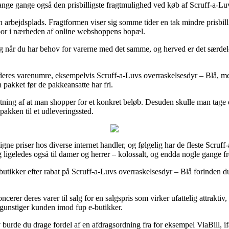
nge gange også den prisbilligste fragtmulighed ved køb af Scruff-a-Luv
in arbejdsplads. Fragtformen viser sig somme tider en tak mindre prisbil
u bor i nærheden af online webshoppens bopæl.
g når du har behov for varerne med det samme, og herved er det særdeles 
 af deres varenumre, eksempelvis Scruff-a-Luvs overraskelsesdyr – Blå, m
 pakket før de pakkeansatte har fri.
ætning af at man shopper for et konkret beløb. Desuden skulle man tage d
pakken til et udleveringssted.
ne priser hos diverse internet handler, og følgelig har de fleste Scruff
, og ligeledes også til damer og herrer – kolossalt, og endda nogle gange
utikker efter rabat på Scruff-a-Luvs overraskelsesdyr – Blå forinden du
ncerer deres varer til salg for en salgspris som virker ufattelig attrakt
egunstiger kunden imod fup e-butikker.
v burde du drage fordel af en afdragsordning fra for eksempel ViaBill, if