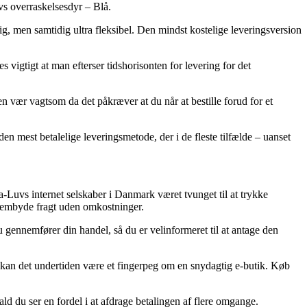
s overraskelsesdyr – Blå.
lig, men samtidig ultra fleksibel. Den mindst kostelige leveringsversion
vigtigt at man efterser tidshorisonten for levering for det
en vær vagtsom da det påkræver at du når at bestille forud for et
en mest betalelige leveringsmetode, der i de fleste tilfælde – uanset
-a-Luvs internet selskaber i Danmark været tvunget til at trykke
 frembyde fragt uden omkostninger.
 gennemfører din handel, så du er velinformeret til at antage den
iv, kan det undertiden være et fingerpeg om en snydagtig e-butik. Køb
ald du ser en fordel i at afdrage betalingen af flere omgange.