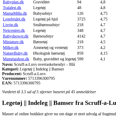
Babyplan.dk
Graviditet
94
4,8
Tralaleg.dk
Legetøj
48
4,8
MamaMilla.dk
Babyudstyr
126
4,75
Legehjulet.dk
Legetøj på hjul
3725
4,75
Livrig.dk
Småbørnsudstyr
218
4,7
Netcentret.dk
Legetøj
348
4,7
Babyshower.dk
Børneudstyr
4142
4,7
Miniature.dk
Børnetøj
218
4,5
Milker.dk
Ammetøj og ventetøj
373
4,2
NatureBaby.dk
Økologisk børnetøj
859
4,15
Mammashop.dk
Baby, graviditet og legetøj
599
4,1
Navn:
Scruff-a-Luvs overraskelsesdyr – Blå
Kategori:
Legetøj || Indeleg || Bamser
Producent:
Scruff-a-Luvs
Varenummer:
5713396300795
EAN:
5713396300795
Vurderet til
3.5
ud af 5 stjerner baseret på
45
anmeldelser
Legetøj || Indeleg || Bamser fra Scruff-a-L
Masser af online butikker giver nu om dage et stort udvalg af fragtmuli