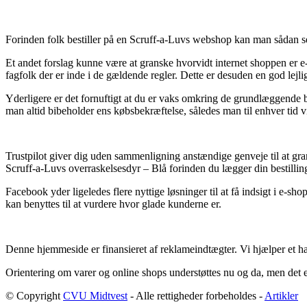
Forinden folk bestiller på en Scruff-a-Luvs webshop kan man sådan set
Et andet forslag kunne være at granske hvorvidt internet shoppen er e-
fagfolk der er inde i de gældende regler. Dette er desuden en god lejli
Yderligere er det fornuftigt at du er vaks omkring de grundlæggende bes
man altid bibeholder ens købsbekræftelse, således man til enhver tid 
Trustpilot giver dig uden sammenligning anstændige genveje til at gr
Scruff-a-Luvs overraskelsesdyr – Blå forinden du lægger din bestillin
Facebook yder ligeledes flere nyttige løsninger til at få indsigt i e
kan benyttes til at vurdere hvor glade kunderne er.
Denne hjemmeside er finansieret af reklameindtægter. Vi hjælper et ha
Orientering om varer og online shops understøttes nu og da, men det er
© Copyright
CVU Midtvest
- Alle rettigheder forbeholdes -
Artikler