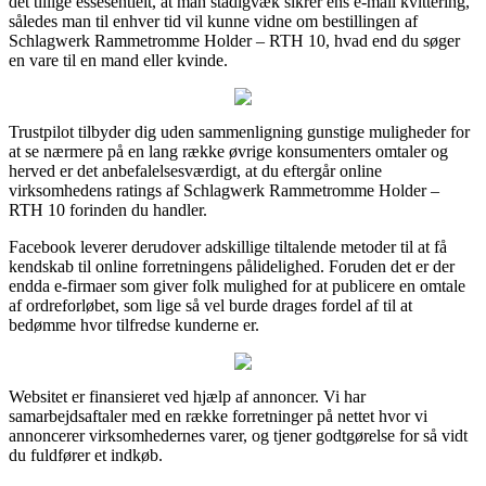
det tillige essesentielt, at man stadigvæk sikrer ens e-mail kvittering,
således man til enhver tid vil kunne vidne om bestillingen af
Schlagwerk Rammetromme Holder – RTH 10, hvad end du søger
en vare til en mand eller kvinde.
Trustpilot tilbyder dig uden sammenligning gunstige muligheder for
at se nærmere på en lang række øvrige konsumenters omtaler og
herved er det anbefalelsesværdigt, at du eftergår online
virksomhedens ratings af Schlagwerk Rammetromme Holder –
RTH 10 forinden du handler.
Facebook leverer derudover adskillige tiltalende metoder til at få
kendskab til online forretningens pålidelighed. Foruden det er der
endda e-firmaer som giver folk mulighed for at publicere en omtale
af ordreforløbet, som lige så vel burde drages fordel af til at
bedømme hvor tilfredse kunderne er.
Websitet er finansieret ved hjælp af annoncer. Vi har
samarbejdsaftaler med en række forretninger på nettet hvor vi
annoncerer virksomhedernes varer, og tjener godtgørelse for så vidt
du fuldfører et indkøb.