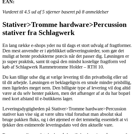
EAN:
Vurderet til
4.5
ud af 5 stjerner baseret på
8
anmeldelser
Stativer>Tromme hardware>Percussion
stativer fra Schlagwerk
En lang række e-shops yder nu til dags et stort udvalg af fragtformer.
Den mest anvendte er i øjeblikket udleveringssteder, som gør det
muligt at hente produkterne præcis når det passer dig. Løsningen er
jo super praktisk, samt tit også den mindst kostelige fragtform ved
køb af Schlagwerk Rammetromme Holder – RTH 10.
Du kan tillige udse dig at vælge levering til din privatbolig eller ud
til dit arbejde. Løsningen er beklageligvis en smule mindre prisbillig,
men ligeledes meget nem. Den billigste type af levering vil dog altid
være at du selv henter pakken, men det afhænger af at du har bopæl
med kort afstand til e-butikkens lager.
Leveringsdygtigheden på Stativer>Tromme hardware>Percussion
stativer kan vise sig at være ultra vital forudsat man absolut skal
bruge pakken fluks, og i det øjemed er det temmelig essentielt at vi
tjekker den estimerede leveringsdato ved den aktuelle vare.