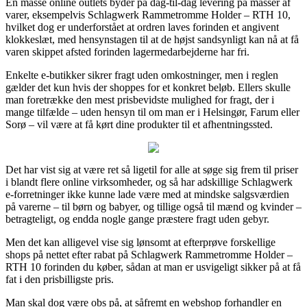
En masse online outlets byder på dag-til-dag levering på masser af
varer, eksempelvis Schlagwerk Rammetromme Holder – RTH 10,
hvilket dog er underforstået at ordren laves forinden et angivent
klokkeslæt, med hensynstagen til at de højst sandsynligt kan nå at få
varen skippet afsted forinden lagermedarbejderne har fri.
Enkelte e-butikker sikrer fragt uden omkostninger, men i reglen
gælder det kun hvis der shoppes for et konkret beløb. Ellers skulle
man foretrække den mest prisbevidste mulighed for fragt, der i
mange tilfælde – uden hensyn til om man er i Helsingør, Farum eller
Sorø – vil være at få kørt dine produkter til et afhentningssted.
Det har vist sig at være ret så ligetil for alle at søge sig frem til priser
i blandt flere online virksomheder, og så har adskillige Schlagwerk
e-forretninger ikke kunne lade være med at mindske salgsværdien
på varerne – til børn og babyer, og tillige også til mænd og kvinder –
betragteligt, og endda nogle gange præstere fragt uden gebyr.
Men det kan alligevel vise sig lønsomt at efterprøve forskellige
shops på nettet efter rabat på Schlagwerk Rammetromme Holder –
RTH 10 forinden du køber, sådan at man er usvigeligt sikker på at få
fat i den prisbilligste pris.
Man skal dog være obs på, at såfremt en webshop forhandler en