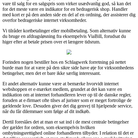
vare til salg for en salgspris som virker usædvanlig god, så kan det
for det meste være en indikator for en bedragerisk shop. Handler
med kort er på den anden side en del af en ordning, der assisterer dig
overfor bedrageriske internet virksomheder.
Vi tilråder kortbetalinger eller mobilbetaling. Som alternativ kunne
du bruge en afdragsløsning fra eksempelvis ViaBill, forudsat du
higer efter at betale prisen over et længere tidsrum.
Forinden nogen bestiller hos en Schlagwerk forretning på nettet
burde man for at være på den sikre side have øje for virksomhedens
betingelser, men det er bare ikke særlig interessant.
Et andet alternativ kunne være at bemærke hvorvidt internet
webshoppen er e-mærket medlem, grundet at det kan være en
indikation om at internet forhandleren lever op til de danske regler,
foruden at e-firmaet ofte tilses af jurister som er meget fortrolige de
gældende love. Desuden giver det dig genvej til hjælpende service,
når du får dilemmaer som følge af dit indkøb.
Dertil foreslåes det at man er sat ind i de mest centrale betingelser
der gælder for ordren, som eksempelvis hvilken
ombytningsrettighed online forhandleren tilbyder. I relation til det er