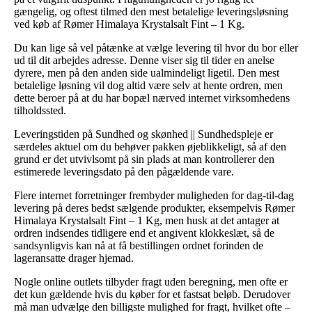
gængelig, og oftest tilmed den mest betalelige leveringsløsning
ved køb af Rømer Himalaya Krystalsalt Fint – 1 Kg.
Du kan lige så vel påtænke at vælge levering til hvor du bor eller
ud til dit arbejdes adresse. Denne viser sig til tider en anelse
dyrere, men på den anden side ualmindeligt ligetil. Den mest
betalelige løsning vil dog altid være selv at hente ordren, men
dette beroer på at du har bopæl nærved internet virksomhedens
tilholdssted.
Leveringstiden på Sundhed og skønhed || Sundhedspleje er
særdeles aktuel om du behøver pakken øjeblikkeligt, så af den
grund er det utvivlsomt på sin plads at man kontrollerer den
estimerede leveringsdato på den pågældende vare.
Flere internet forretninger frembyder muligheden for dag-til-dag
levering på deres bedst sælgende produkter, eksempelvis Rømer
Himalaya Krystalsalt Fint – 1 Kg, men husk at det antager at
ordren indsendes tidligere end et angivent klokkeslæt, så de
sandsynligvis kan nå at få bestillingen ordnet forinden de
lageransatte drager hjemad.
Nogle online outlets tilbyder fragt uden beregning, men ofte er
det kun gældende hvis du køber for et fastsat beløb. Derudover
må man udvælge den billigste mulighed for fragt, hvilket ofte –