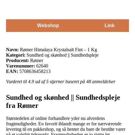
Webshop
Link
Navn:
Rømer Himalaya Krystalsalt Fint – 1 Kg
Kategori:
Sundhed og skønhed || Sundhedspleje
Producent:
Rømer
Varenummer:
62640
EAN:
5708636458213
Vurderet til
4.9
ud af 5 stjerner baseret på
48
anmeldelser
Sundhed og skønhed || Sundhedspleje
fra Rømer
Størstedelen af online forhandlere yder nu alverdens
fragtmuligheder. En favorit iblandt mange er for nærværende
levering til en pakkeshop, og så henter du bare de bestilte varer
på et valgfrit tidspunkt. Fragtmuligheden er jo rigtig let