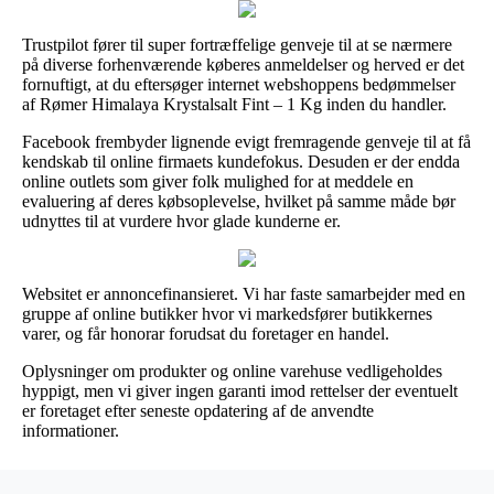
Trustpilot fører til super fortræffelige genveje til at se nærmere
på diverse forhenværende køberes anmeldelser og herved er det
fornuftigt, at du eftersøger internet webshoppens bedømmelser
af Rømer Himalaya Krystalsalt Fint – 1 Kg inden du handler.
Facebook frembyder lignende evigt fremragende genveje til at få
kendskab til online firmaets kundefokus. Desuden er der endda
online outlets som giver folk mulighed for at meddele en
evaluering af deres købsoplevelse, hvilket på samme måde bør
udnyttes til at vurdere hvor glade kunderne er.
Websitet er annoncefinansieret. Vi har faste samarbejder med en
gruppe af online butikker hvor vi markedsfører butikkernes
varer, og får honorar forudsat du foretager en handel.
Oplysninger om produkter og online varehuse vedligeholdes
hyppigt, men vi giver ingen garanti imod rettelser der eventuelt
er foretaget efter seneste opdatering af de anvendte
informationer.