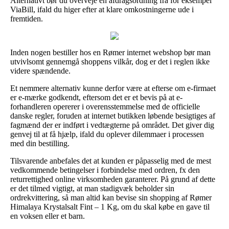
Alternativt bør du overveje en afdragsordning fra for eksempel
ViaBill, ifald du higer efter at klare omkostningerne ude i
fremtiden.
Inden nogen bestiller hos en Rømer internet webshop bør man
utvivlsomt gennemgå shoppens vilkår, dog er det i reglen ikke
videre spændende.
Et nemmere alternativ kunne derfor være at efterse om e-firmaet
er e-mærke godkendt, eftersom det er et bevis på at e-
forhandleren opererer i overensstemmelse med de officielle
danske regler, foruden at internet butikken løbende besigtiges af
fagmænd der er indført i vedtægterne på området. Det giver dig
genvej til at få hjælp, ifald du oplever dilemmaer i processen
med din bestilling.
Tilsvarende anbefales det at kunden er påpasselig med de mest
vedkommende betingelser i forbindelse med ordren, fx den
returrettighed online virksomheden garanterer. På grund af dette
er det tilmed vigtigt, at man stadigvæk beholder sin
ordrekvittering, så man altid kan bevise sin shopping af Rømer
Himalaya Krystalsalt Fint – 1 Kg, om du skal købe en gave til
en voksen eller et barn.