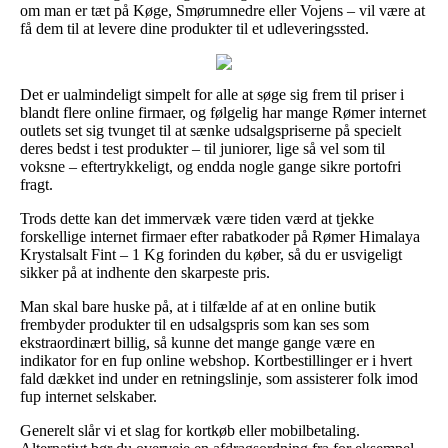
om man er tæt på Køge, Smørumnedre eller Vojens – vil være at
få dem til at levere dine produkter til et udleveringssted.
Det er ualmindeligt simpelt for alle at søge sig frem til priser i
blandt flere online firmaer, og følgelig har mange Rømer internet
outlets set sig tvunget til at sænke udsalgspriserne på specielt
deres bedst i test produkter – til juniorer, lige så vel som til
voksne – eftertrykkeligt, og endda nogle gange sikre portofri
fragt.
Trods dette kan det immervæk være tiden værd at tjekke
forskellige internet firmaer efter rabatkoder på Rømer Himalaya
Krystalsalt Fint – 1 Kg forinden du køber, så du er usvigeligt
sikker på at indhente den skarpeste pris.
Man skal bare huske på, at i tilfælde af at en online butik
frembyder produkter til en udsalgspris som kan ses som
ekstraordinært billig, så kunne det mange gange være en
indikator for en fup online webshop. Kortbestillinger er i hvert
fald dækket ind under en retningslinje, som assisterer folk imod
fup internet selskaber.
Generelt slår vi et slag for kortkøb eller mobilbetaling.