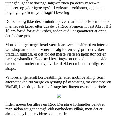
uundgåeligt at nedbringe salgsværdien på deres varer – til
juniorer, og yderligere også til voksne – voldsomt, og endda
nogle gange frembyde fragtfri levering.
Det kan dog ikke desto mindre blive smart at checke en række
internet selskaber efter udsalg på Rico Pompon Kvast Akryl Blå
10 cm forud for at du køber, sådan at du er garanteret at opnå
den bedste pris.
Man skal lige meget hvad være klar over, at såfremt en internet
webshop annoncerer varer til salg for en salgspris der virker
ufattelig gunstig, er det for det meste være en indikator for en
uærlig e-handler. Køb med betalingskort er på den anden side
dækket ind under en lov, hvilket dækker en imod uærlige e-
shops.
Vi foreslår generelt kortbestillinger eller mobilbetaling. Som
alternativ kan du vælge en løsning på afbetaling fra eksempelvis
ViaBill, hvis du ønsker at afdrage betalingen over en periode.
Inden nogen bestiller i en Rico Design e-forhandler behøver
man sådan set gennemgå virksomhedens vilkår, men det er
almindeligvis ikke videre spændende.