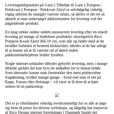
Leveringstidspunktet på Garn || Tilbehør til Garn || Pompon /
Pelskvast || Pompon / Pelskvast Akryl er selvfølgelig virkelig
vigtig såfremt du mangler varerne straks, så derfor er det ret så
aktuelt at man undersøger tidshorisonten for levering ved det
pågældende produkt.
En lang række online outlets annoncerer levering efter en enkelt
hverdag på mange af butikkens produkter, eksempelvis Rico
Pompon Kvast Akryl Blå 10 cm, som står og falder med at du
bestiller forinden et bestemt klokkeslæt, således at de har udsigt
til at kunne nå at få varerne ud af døren inden
pakkemedarbejderne holder fyraften.
Nogle internet selskaber tilbyder gebyrfri levering, men i mange
tilfælde gælder det kun hvis du indkøber for et fastsat beløb.
Som alternativ kunne man foretrække den mest prisbevidste
fragtløsning, hvilket mange gange – hvad end man er tæt på
Køge, Farum eller Helsinge – vil være at få dem til at køre
ordren til en pakkeshop.
Det er jo efterhånden virkelig overkommeligt for os alle at søge
sig frem til priser fra diverse webshops, og følgelig har massevis
af Rico Design internet forretninger i Danmark fundet det