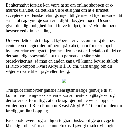
Et alternativt forslag kan være at se om online shoppen er e-
mærke tilsluttet, da det kan være et signal om at e-firmaet
accepterer de danske retningslinjer, tillige med at hjemmesiden tit
ses til af sagkyndige som er indført i lovgivningen. Desuden
giver det dig mulighed for at blive hjulpet, for så vidt du møder
besvær ved din bestilling.
Udover dette er det klogt at køberen er vaks omkring de mest
centrale vedtægter der influerer på købet, som for eksempel
hvilken returneringsret hjemmesiden benytter. I relation til det er
det samtidig essesentielt, at man permanent sikrer sin
ordrekvittering, så man en anden gang vil kunne bevise sit køb
af Rico Pompon Kvast Akryl Blå 10 cm, uafhængig om du
søger en vare til en pige eller dreng.
Trustpilot frembyder ganske hensigtsmæssige genveje til at
kontrollere mange eksisterende konsumenters iagttagelser og
derfor er det fornuftigt, at du besigtiger online webshoppens
vurderinger af Rico Pompon Kvast Akryl Blå 10 cm forinden du
færdiggør din shopping.
Facebook leverer også i højeste grad ønskværdige genveje til at
få et kig ind i e-firmaets kundefokus. I øvrigt møder vi nogle