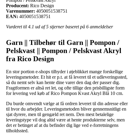
Pompon / Pelskvast Akryl
Producent:
Rico Design
Varenummer:
4050051538751
EAN:
4050051538751
Vurderet til
4.1
ud af 5 stjerner baseret på
6
anmeldelser
Garn || Tilbehør til Garn || Pompon /
Pelskvast || Pompon / Pelskvast Akryl
fra Rico Design
En stor portion e-shops tilbyder i øjeblikket mange forskellige
leveringsmetoder. Et hit er p.t. at få leveret til et udleveringssted,
så du nemt selv kan hente dine varer den dag der passer dig.
Fragtformen er altså ret let, og ofte tillige den prisbilligste form
for levering ved køb af Rico Pompon Kvast Akryl Blå 10 cm.
Du burde omvendt vælge at få ordren leveret til din adresse eller
til hvor du arbejder. Leveringsmetoden bliver gennemsnitligt en
sjat dyrere, men til gengæld ret nem. Den mest betalelige
leveringstype vil dog altid være at hente produkterne selv, men
det er betinget af at du befinder dig lige ved e-forretningens
tilholdssted.