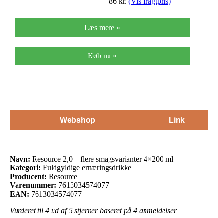
86
kr.
(Vis fragtpris)
Læs mere »
Køb nu »
Webshop
Link
Navn:
Resource 2,0 – flere smagsvarianter 4×200 ml
Kategori:
Fuldgyldige ernæringsdrikke
Producent:
Resource
Varenummer:
7613034574077
EAN:
7613034574077
Vurderet til
4
ud af 5 stjerner baseret på
4
anmeldelser