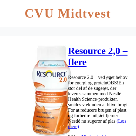
CVU Midtvest
Resource 2,0 –
flere
smagsvarianter
Resource 2.0 – ved øget behov
4×200 ml
for energi og proteinOBS!En
stor del af de sugerør, der
leveres sammen med Nestlé
Health Science-produkter,
smides væk uden at blive brugt.
For at reducere brugen af plast
og forbedre miljøet fjerner
Nestlé nu sugerør af plas
(Læs
mere)