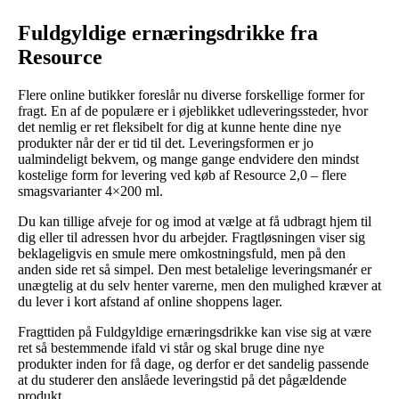
Fuldgyldige ernæringsdrikke fra
Resource
Flere online butikker foreslår nu diverse forskellige former for
fragt. En af de populære er i øjeblikket udleveringssteder, hvor
det nemlig er ret fleksibelt for dig at kunne hente dine nye
produkter når der er tid til det. Leveringsformen er jo
ualmindeligt bekvem, og mange gange endvidere den mindst
kostelige form for levering ved køb af Resource 2,0 – flere
smagsvarianter 4×200 ml.
Du kan tillige afveje for og imod at vælge at få udbragt hjem til
dig eller til adressen hvor du arbejder. Fragtløsningen viser sig
beklageligvis en smule mere omkostningsfuld, men på den
anden side ret så simpel. Den mest betalelige leveringsmanér er
unægtelig at du selv henter varerne, men den mulighed kræver at
du lever i kort afstand af online shoppens lager.
Fragttiden på Fuldgyldige ernæringsdrikke kan vise sig at være
ret så bestemmende ifald vi står og skal bruge dine nye
produkter inden for få dage, og derfor er det sandelig passende
at du studerer den anslåede leveringstid på det pågældende
produkt.