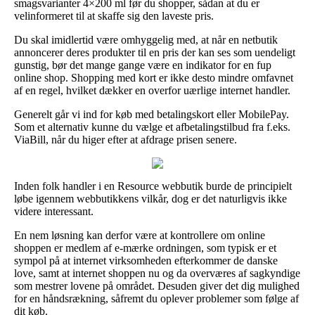
smagsvarianter 4×200 ml før du shopper, sådan at du er
velinformeret til at skaffe sig den laveste pris.
Du skal imidlertid være omhyggelig med, at når en netbutik
annoncerer deres produkter til en pris der kan ses som uendeligt
gunstig, bør det mange gange være en indikator for en fup
online shop. Shopping med kort er ikke desto mindre omfavnet
af en regel, hvilket dækker en overfor uærlige internet handler.
Generelt går vi ind for køb med betalingskort eller MobilePay.
Som et alternativ kunne du vælge et afbetalingstilbud fra f.eks.
ViaBill, når du higer efter at afdrage prisen senere.
Inden folk handler i en Resource webbutik burde de principielt
løbe igennem webbutikkens vilkår, dog er det naturligvis ikke
videre interessant.
En nem løsning kan derfor være at kontrollere om online
shoppen er medlem af e-mærke ordningen, som typisk er et
sympol på at internet virksomheden efterkommer de danske
love, samt at internet shoppen nu og da overværes af sagkyndige
som mestrer lovene på området. Desuden giver det dig mulighed
for en håndsrækning, såfremt du oplever problemer som følge af
dit køb.