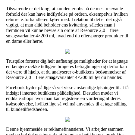
Tilsvarende er det klogt at kunden er obs på de mest relevante
forhold der kan have indflydelse på ordren, eksempelvis hvilken
returret e-forhandleren kører med. I relation til det er det også
vigtigt, at man altid beholder ens kvittering, således man i
fremtiden vil kunne bevise sin ordre af Resource 2,0 – flere
smagsvarianter 4×200 ml, hvad end du efterspørger produkter til
en dame eller herre.
Trustpilot forærer dig helt uafhængige muligheder for at iagttage
en længere række tidligere brugeres betragtninger og derfor kan
det være til hjælp, at du analyserer e-butikkens bedømmelser af
Resource 2,0 – flere smagsvarianter 4×200 ml før du handler.
Facebook byder på lige så vel visse anstændige løsninger til at få
indsigt i internet butikkens pålidelighed. Desuden møder vi
endda e-shops hvor man kan registrere en vurdering af deres
købsoplevelse, hvilket lige så vel må anvendes til at tage stilling
til kundetilfredsheden.
Denne hjemmeside er reklamefinansieret. Vi arbejder sammen
med en hel del netshops da vi fremviser butikkernes produkter,