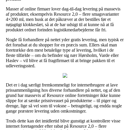
Masser af online firmaer lover dag-til-dag levering på massevis
af produkter, eksempelvis Resource 2,0 – flere smagsvarianter
4×200 ml, men husk at det påkræver at der bestilles før et
nøjagtigt klokkeslæt, så at de har udsigt til at kunne nå at få
produktet ordnet forinden logistikmedarbejderne får fri.
Nogle få forhandlere på nettet yder gratis levering, men typisk er
det forudsat at du shopper for en præcis sum. Ellers skal man
foretrække den mest betalelige type af levering, hvilket i de
fleste tilfælde – om du befinder sig nær Hørsholm, Varde eller
Haslev – vil blive at få fragtfirmaet til at bringe pakken til et
udleveringssted.
Det er i dag særligt fremkommeligt for internetbrugere at lave
prissammenligning hos diverse forhandlere på nettet, og af den
grund har massevis af Resource online forretninger ikke kunne
slippe for at sænke prisniveauet på produkterne – til piger og
drenge, lige så vel som til voksne – betragteligt, og endda nogle
gange præstere levering uden omkostninger.
Trods dette kan det imidlertid blive gunstigt at kontrollere visse
internet foretagender efter rabat på Resource 2,0 – flere