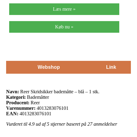
Læs mere »
Køb nu »
Webshop
Link
Navn:
Reer Skridsikker bademåtte – blå – 1 stk.
Kategori:
Bademåtter
Producent:
Reer
Varenummer:
4013283076101
EAN:
4013283076101
Vurderet til
4.9
ud af 5 stjerner baseret på
27
anmeldelser