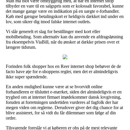
Man må blot være omhyggelig med, at når en internet shop
tilbyder en vare til en salgspris som er kolossalt favorabel, kunne
det mange gange være en indikation på en uægte e-forhandler.
Køb med gængse betalingskort er heldigvis dækket ind under en
lov, som sikrer dig imod falske internet outlets.
Vi slår generelt et slag for bestillinger med kort eller
mobilbetaling. Som alternativ kan du anvende en afdragsløsning
fra eksempelvis ViaBill, når du ønsker at dække prisen over et
længere tidsrum.
Forinden folk shopper hos en Reer internet shop behøver de de
facto have øje for e-shoppens regler, men det er almindeligvis
ikke super spændende.
En anden mulighed kunne være at se hvorvidt online
forhandleren er tilsluttet e-mærket, siden det almindeligvis er en
tryghed om at internet firmaet imødekommer dansk lovgivning,
foruden at forretningen undertiden vurderes af fagfolk der har
megen viden om reglerne. Derudover giver det dig chance for at
blive assisteret, for så vidt du får dilemmaer som følge af din
ordre.
Tilsvarende foreslår vi at køberen er obs på de mest relevante