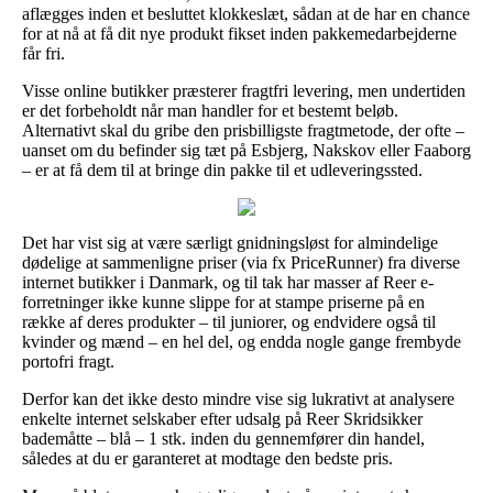
aflægges inden et besluttet klokkeslæt, sådan at de har en chance
for at nå at få dit nye produkt fikset inden pakkemedarbejderne
får fri.
Visse online butikker præsterer fragtfri levering, men undertiden
er det forbeholdt når man handler for et bestemt beløb.
Alternativt skal du gribe den prisbilligste fragtmetode, der ofte –
uanset om du befinder sig tæt på Esbjerg, Nakskov eller Faaborg
– er at få dem til at bringe din pakke til et udleveringssted.
Det har vist sig at være særligt gnidningsløst for almindelige
dødelige at sammenligne priser (via fx PriceRunner) fra diverse
internet butikker i Danmark, og til tak har masser af Reer e-
forretninger ikke kunne slippe for at stampe priserne på en
række af deres produkter – til juniorer, og endvidere også til
kvinder og mænd – en hel del, og endda nogle gange frembyde
portofri fragt.
Derfor kan det ikke desto mindre vise sig lukrativt at analysere
enkelte internet selskaber efter udsalg på Reer Skridsikker
bademåtte – blå – 1 stk. inden du gennemfører din handel,
således at du er garanteret at modtage den bedste pris.