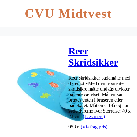
CVU Midtvest
Reer
Skridsikker
bademåtte –
Reer skridsikker bademåtte med
blå – 1 stk.
dyremotivMed denne smarte
skridsikre måtte undgås ulykker
på badeværelset. Måtten kan
bruges enten i bruseren eller
badekaret. Måtten er blå og har
søde dyremotiver.Størrelse: 40 x
23 cm.
(Læs mere)
95
kr.
(Vis fragtpris)