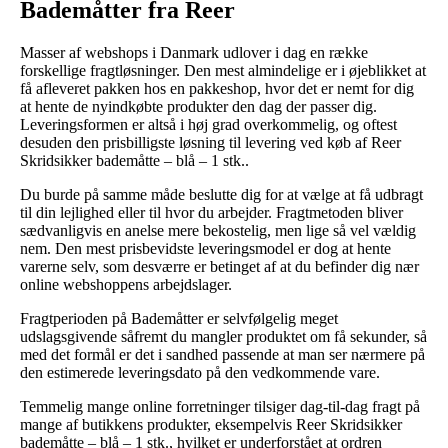
Bademåtter fra Reer
Masser af webshops i Danmark udlover i dag en række
forskellige fragtløsninger. Den mest almindelige er i øjeblikket at
få afleveret pakken hos en pakkeshop, hvor det er nemt for dig
at hente de nyindkøbte produkter den dag der passer dig.
Leveringsformen er altså i høj grad overkommelig, og oftest
desuden den prisbilligste løsning til levering ved køb af Reer
Skridsikker bademåtte – blå – 1 stk..
Du burde på samme måde beslutte dig for at vælge at få udbragt
til din lejlighed eller til hvor du arbejder. Fragtmetoden bliver
sædvanligvis en anelse mere bekostelig, men lige så vel vældig
nem. Den mest prisbevidste leveringsmodel er dog at hente
varerne selv, som desværre er betinget af at du befinder dig nær
online webshoppens arbejdslager.
Fragtperioden på Bademåtter er selvfølgelig meget
udslagsgivende såfremt du mangler produktet om få sekunder, så
med det formål er det i sandhed passende at man ser nærmere på
den estimerede leveringsdato på den vedkommende vare.
Temmelig mange online forretninger tilsiger dag-til-dag fragt på
mange af butikkens produkter, eksempelvis Reer Skridsikker
bademåtte – blå – 1 stk., hvilket er underforstået at ordren