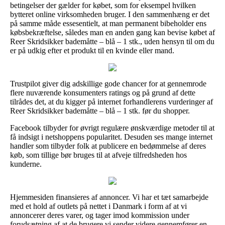
betingelser der gælder for købet, som for eksempel hvilken
bytteret online virksomheden bruger. I den sammenhæng er det
på samme måde essesentielt, at man permanent bibeholder ens
købsbekræftelse, således man en anden gang kan bevise købet af
Reer Skridsikker bademåtte – blå – 1 stk., uden hensyn til om du
er på udkig efter et produkt til en kvinde eller mand.
Trustpilot giver dig adskillige gode chancer for at gennemrode
flere nuværende konsumenters ratings og på grund af dette
tilrådes det, at du kigger på internet forhandlerens vurderinger af
Reer Skridsikker bademåtte – blå – 1 stk. før du shopper.
Facebook tilbyder for øvrigt regulære ønskværdige metoder til at
få indsigt i netshoppens popularitet. Desuden ses mange internet
handler som tilbyder folk at publicere en bedømmelse af deres
køb, som tillige bør bruges til at afveje tilfredsheden hos
kunderne.
Hjemmesiden finansieres af annoncer. Vi har et tæt samarbejde
med et hold af outlets på nettet i Danmark i form af at vi
annoncerer deres varer, og tager imod kommission under
forudsætning af at de brugere vi sender videre gennemfører en