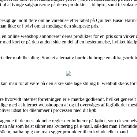
til at tvinge salgspriserne på deres produkter – til børn, samt til voksn
 besigtige indtil flere online varehuse efter rabat på Quilters Basic 
an ikke er i tvivl om at modtage den skarpeste pris.
en online webshop annoncerer deres produkter for en pris som virker ue
 med kort er på den anden side en del af en bestemmelse, hvilket hjælpe
t eller mobilbetaling. Som et alternativ burde du bruge en afdragsordni
an man for at være på den sikre side tage stilling til webbutikkens forr
 hvorvidt internet forretningen er e-mærke godkendt, hvilket generelt e
lige med at internet webshoppen af og til overvåges af fagfolk der me
 bliver udsat for dilemmaer i processen med dit køb.
gende til de mest aktuelle regler der influerer på købet, som eksempelvis
t man når som helst sikrer ens kvittering på e-mail, således man i fremtid
cm, uafhængig om man søger produkter til en kvinde eller mand.