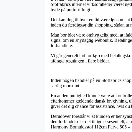
Stoffabrics internet virksomheder været nødt 
byde på portofri fragt.
Det kan dog til hver en tid være lønsomt at
inden du færdiggør din shopping, sådan at m
Man bør blot være omhyggelig med, at ifald 
signal om en snydagtig webbutik. Betalinger
forhandlere.
Vi går generelt ind for køb med betalingskor
afdrage regningen i flere bidder.
Inden nogen handler på en Stoffabrics shop k
særlig morsomt.
En anden mulighed kunne være at kontrollere
efterkommer gældende dansk lovgivning, til
giver det dig chance for assistance, hvis du
Derudover foreslår vi at kunden er hensynsta
den forbindelse er det tillige essesentielt, a
Harmony Bomuldsstof 112cm Farve 505 – 50