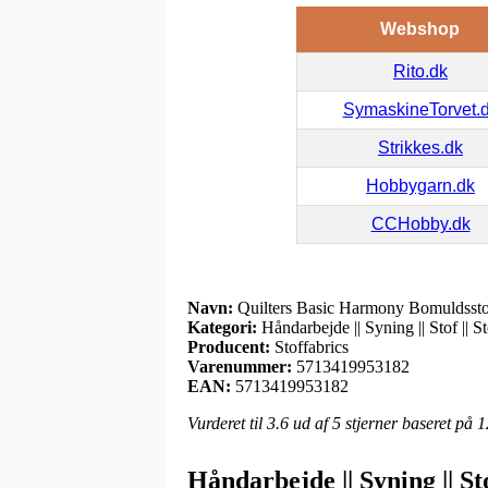
Webshop
Rito.dk
SymaskineTorvet.
Strikkes.dk
Hobbygarn.dk
CCHobby.dk
Navn:
Quilters Basic Harmony Bomuldsst
Kategori:
Håndarbejde || Syning || Stof || 
Producent:
Stoffabrics
Varenummer:
5713419953182
EAN:
5713419953182
Vurderet til
3.6
ud af 5 stjerner baseret på
1
Håndarbejde || Syning || St