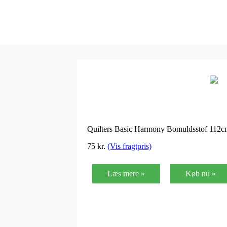
Quilters Basic Harmony Bomuldsstof 112
75
kr.
(Vis fragtpris)
Læs mere »
Køb nu »