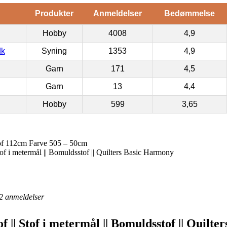
Produkter
Anmeldelser
Bedømmelse
Hobby
4008
4,9
dk
Syning
1353
4,9
Garn
171
4,5
Garn
13
4,4
Hobby
599
3,65
of 112cm Farve 505 – 50cm
Stof i metermål || Bomuldsstof || Quilters Basic Harmony
2
anmeldelser
of || Stof i metermål || Bomuldsstof || Quilt