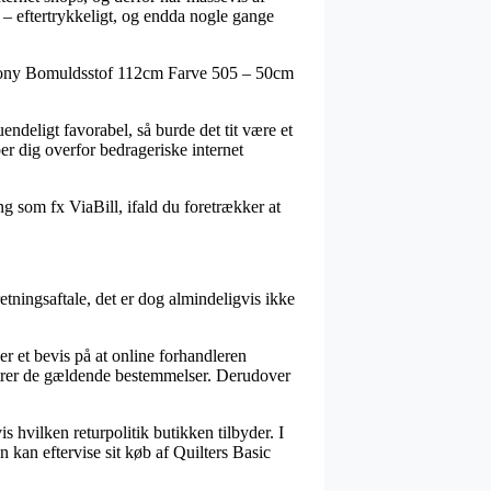
e – eftertrykkeligt, og endda nogle gange
Harmony Bomuldsstof 112cm Farve 505 – 50cm
ndeligt favorabel, så burde det tit være et
r dig overfor bedrageriske internet
ng som fx ViaBill, ifald du foretrækker at
etningsaftale, det er dog almindeligvis ikke
r et bevis på at online forhandleren
strer de gældende bestemmelser. Derudover
 hvilken returpolitik butikken tilbyder. I
en kan eftervise sit køb af Quilters Basic