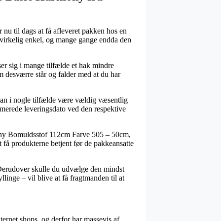
u til dags at få afleveret pakken hos en
g virkelig enkel, og mange gange endda den
ser sig i mange tilfælde et hak mindre
om desværre står og falder med at du har
kan i nogle tilfælde være vældig væsentlig
stimerede leveringsdato ved den respektive
mony Bomuldsstof 112cm Farve 505 – 50cm,
t få produkterne betjent før de pakkeansatte
 Derudover skulle du udvælge den mindst
inge – vil blive at få fragtmanden til at
nternet shops, og derfor har massevis af