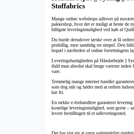
Stoffabrics
Mange online webshops udlover på nuværende
pakkeshop, hvor det er muligt at hente de 
billigste leveringsmulighed ved køb af Qu
Du burde derudover tænke over at få ordren s
prisbillig, men samtidig ret simpel. Den bil
bopæl i nærheden af online forretningens la
Leveringshastigheden på Håndarbejde || Syni
ifald man absolut skal bruge varerne inden f
vare.
Temmelig mange internet handler garantere
som dog står og falder med at ordren indsend
har fri.
En række e-forhandlere garanterer levering
kostelige leveringsmulighed, som gerne – ude
levere bestillingen til et udleveringssted.
Det har vist sig at være ualmindeligt gnidni