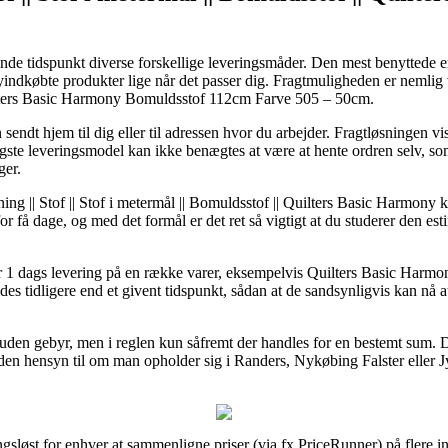
 tidspunkt diverse forskellige leveringsmåder. Den mest benyttede er n
nyindkøbte produkter lige når det passer dig. Fragtmuligheden er nemli
ilters Basic Harmony Bomuldsstof 112cm Farve 505 – 50cm.
endt hjem til dig eller til adressen hvor du arbejder. Fragtløsningen vi
ligste leveringsmodel kan ikke benægtes at være at hente ordren selv, s
ger.
ng || Stof || Stof i metermål || Bomuldsstof || Quilters Basic Harmony 
or få dage, og med det formål er det ret så vigtigt at du studerer den e
r 1 dags levering på en række varer, eksempelvis Quilters Basic Har
es tidligere end et givent tidspunkt, sådan at de sandsynligvis kan nå a
 uden gebyr, men i reglen kun såfremt der handles for en bestemt sum.
n hensyn til om man opholder sig i Randers, Nykøbing Falster eller Jyll
ngsløst for enhver at sammenligne priser (via fx PriceRunner) på flere i