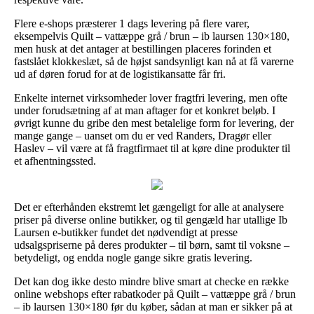
Flere e-shops præsterer 1 dags levering på flere varer,
eksempelvis Quilt – vattæppe grå / brun – ib laursen 130×180,
men husk at det antager at bestillingen placeres forinden et
fastslået klokkeslæt, så de højst sandsynligt kan nå at få varerne
ud af døren forud for at de logistikansatte får fri.
Enkelte internet virksomheder lover fragtfri levering, men ofte
under forudsætning af at man aftager for et konkret beløb. I
øvrigt kunne du gribe den mest betalelige form for levering, der
mange gange – uanset om du er ved Randers, Dragør eller
Haslev – vil være at få fragtfirmaet til at køre dine produkter til
et afhentningssted.
Det er efterhånden ekstremt let gængeligt for alle at analysere
priser på diverse online butikker, og til gengæld har utallige Ib
Laursen e-butikker fundet det nødvendigt at presse
udsalgspriserne på deres produkter – til børn, samt til voksne –
betydeligt, og endda nogle gange sikre gratis levering.
Det kan dog ikke desto mindre blive smart at checke en række
online webshops efter rabatkoder på Quilt – vattæppe grå / brun
– ib laursen 130×180 før du køber, sådan at man er sikker på at