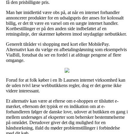
få den prisbilligste pris.
Man bør imidlertid være obs på, at når en internet forhandler
annoncerer produkter for en udsalgspris der anses for kolossalt
billig, er det tit være en varsel om en uægte internet handler.
Kortbestillinger er på den anden side indbefattet af en
retningslinje, der skærmer køberen imod snydagtige netbutikker.
Generelt tilråder vi shopping med kort eller MobilePay.
Alternativt kan du vælge en afbetalingsløsning som eksempelvis
ViaBill, forudsat du ser en fordel i at afdrage pengene af flere
omgange.
Forud for at folk køber i en Ib Laursen internet virksomhed kan
de uden tvivl læse webbutikkens regler, dog er det gerne ikke
videre interessant.
Et alternativ kan være at efterse om e-shoppen er tilsluttet e-
mærket, eftersom det typisk er en indikation om at e-
forhandleren følger de danske love, udover at butikken en gang i
mellem undersøges af eksperter som behersker bestemmelserne
på området. Derudover giver det dig mulighed for en
håndsrækning, ifald du møder problemstillinger i forbindelse
med dit køb.