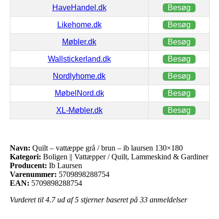
HaveHandel.dk
Besøg
Likehome.dk
Besøg
Møbler.dk
Besøg
Wallstickerland.dk
Besøg
Nordlyhome.dk
Besøg
MøbelNord.dk
Besøg
XL-Møbler.dk
Besøg
Navn:
Quilt – vattæppe grå / brun – ib laursen 130×180
Kategori:
Boligen || Vattæpper / Quilt, Lammeskind & Gardiner
Producent:
Ib Laursen
Varenummer:
5709898288754
EAN:
5709898288754
Vurderet til
4.7
ud af 5 stjerner baseret på
33
anmeldelser