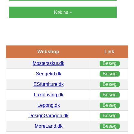
Køb nu »
Webshop
Link
Mostersskur.dk
Besøg
Sengetid.dk
Besøg
ESfurniture.dk
Besøg
LuxoLiving.dk
Besøg
Lepong.dk
Besøg
DesignGaragen.dk
Besøg
MoreLand.dk
Besøg