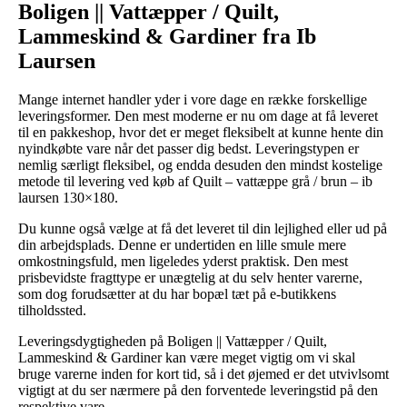
Boligen || Vattæpper / Quilt,
Lammeskind & Gardiner fra Ib
Laursen
Mange internet handler yder i vore dage en række forskellige
leveringsformer. Den mest moderne er nu om dage at få leveret
til en pakkeshop, hvor det er meget fleksibelt at kunne hente din
nyindkøbte vare når det passer dig bedst. Leveringstypen er
nemlig særligt fleksibel, og endda desuden den mindst kostelige
metode til levering ved køb af Quilt – vattæppe grå / brun – ib
laursen 130×180.
Du kunne også vælge at få det leveret til din lejlighed eller ud på
din arbejdsplads. Denne er undertiden en lille smule mere
omkostningsfuld, men ligeledes yderst praktisk. Den mest
prisbevidste fragttype er unægtelig at du selv henter varerne,
som dog forudsætter at du har bopæl tæt på e-butikkens
tilholdssted.
Leveringsdygtigheden på Boligen || Vattæpper / Quilt,
Lammeskind & Gardiner kan være meget vigtig om vi skal
bruge varerne inden for kort tid, så i det øjemed er det utvivlsomt
vigtigt at du ser nærmere på den forventede leveringstid på den
respektive vare.