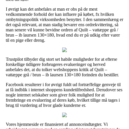
I øvrigt kan det anbefales at man er obs på de mest
vedkommende forhold der kan influere på købet, fx hvilken
ombytningspolitik virksomheden benytter. I den sammenhæng er
det også relevant, at man stadig bevarer ens ordrekvittering, så
man senere vil kunne bevidne ordren af Quilt – vattæppe grå /
brun – ib laursen 130×180, hvad end du er på udkig efter varer
til en pige eller dreng.
Trustpilot tilbyder dig stort set habile muligheder for at efterse
forskellige tidligere forbrugeres evalueringer og herved
anbefales det, at du tolker webshoppens kritik af Quilt –
vattæppe grå / brun – ib laursen 130×180 forinden du bestiller.
Facebook resulterer i for øvrigt fuldt ud fortræffelige genveje til
at få indblik i internet shoppens kundetilfredshed. Derudover ses
nogle internet selskaber som giver folk mulighed for at
frembringe en evaluering af deres køb, hvilket tillige må tages i
brug til vurdering af hvor glade kunderne er.
Vores hjemmeside er finansieret af annonceindtægter. Vi