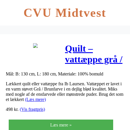
CVU Midtvest
Quilt –
vattæppe grå /
brun – ib
Mål: B: 130 cm, L: 180 cm, Materiale: 100% bomuld
laursen
Lækkert quilt eller vattæppe fra Ib Laursen. Vattæppet er lavet i
130×180
en varm støvet Grå / Brunfarve i en dejlig blød kvalitet. Miks
med nogle af de ensfarvede eller mønstrede puder. Brug det som
et lækkert
(Læs mere)
498
kr.
(Vis fragtpris)
Læs mere »