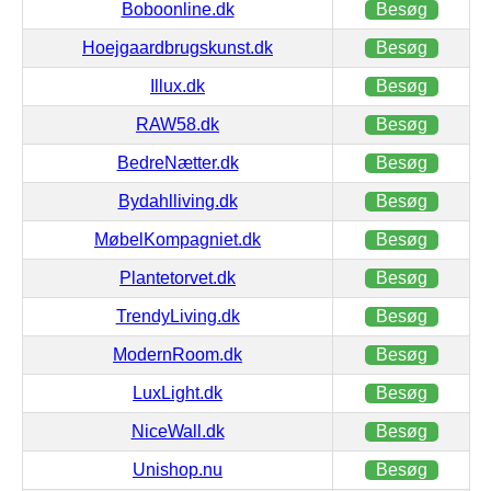
Boboonline.dk
Besøg
Hoejgaardbrugskunst.dk
Besøg
Illux.dk
Besøg
RAW58.dk
Besøg
BedreNætter.dk
Besøg
Bydahlliving.dk
Besøg
MøbelKompagniet.dk
Besøg
Plantetorvet.dk
Besøg
TrendyLiving.dk
Besøg
ModernRoom.dk
Besøg
LuxLight.dk
Besøg
NiceWall.dk
Besøg
Unishop.nu
Besøg