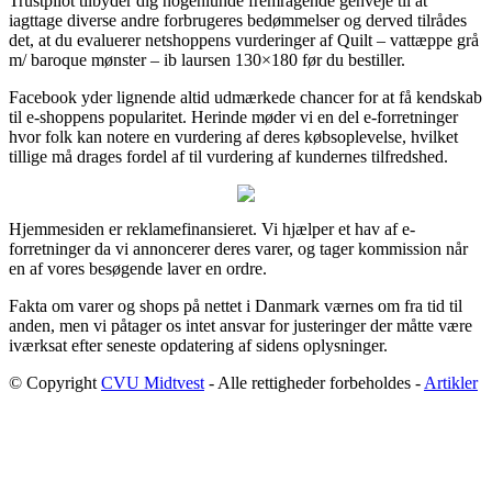
Trustpilot tilbyder dig nogenlunde fremragende genveje til at
iagttage diverse andre forbrugeres bedømmelser og derved tilrådes
det, at du evaluerer netshoppens vurderinger af Quilt – vattæppe grå
m/ baroque mønster – ib laursen 130×180 før du bestiller.
Facebook yder lignende altid udmærkede chancer for at få kendskab
til e-shoppens popularitet. Herinde møder vi en del e-forretninger
hvor folk kan notere en vurdering af deres købsoplevelse, hvilket
tillige må drages fordel af til vurdering af kundernes tilfredshed.
Hjemmesiden er reklamefinansieret. Vi hjælper et hav af e-
forretninger da vi annoncerer deres varer, og tager kommission når
en af vores besøgende laver en ordre.
Fakta om varer og shops på nettet i Danmark værnes om fra tid til
anden, men vi påtager os intet ansvar for justeringer der måtte være
iværksat efter seneste opdatering af sidens oplysninger.
© Copyright
CVU Midtvest
- Alle rettigheder forbeholdes -
Artikler