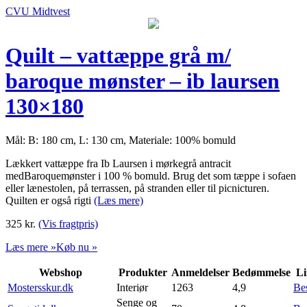
CVU Midtvest
Quilt – vattæppe grå m/
baroque mønster – ib laursen
130×180
Mål: B: 180 cm, L: 130 cm, Materiale: 100% bomuld
Lækkert vattæppe fra Ib Laursen i mørkegrå antracit
medBaroquemønster i 100 % bomuld. Brug det som tæppe i sofaen
eller lænestolen, på terrassen, på stranden eller til picnicturen.
Quilten er også rigti
(Læs mere)
325
kr.
(Vis fragtpris)
Læs mere »
Køb nu »
Webshop
Produkter
Anmeldelser
Bedømmelse
Li
Mostersskur.dk
Interiør
1263
4,9
Be
Senge og