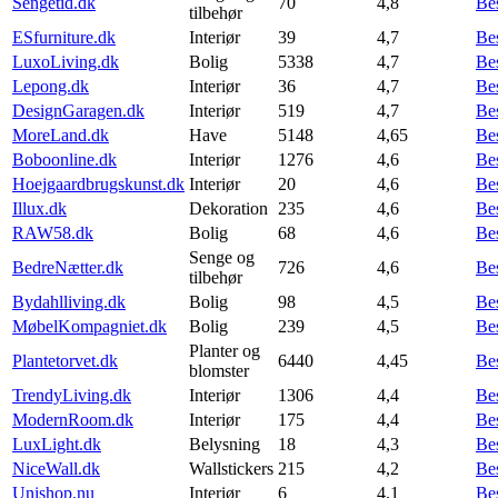
Sengetid.dk
70
4,8
Be
tilbehør
ESfurniture.dk
Interiør
39
4,7
Be
LuxoLiving.dk
Bolig
5338
4,7
Be
Lepong.dk
Interiør
36
4,7
Be
DesignGaragen.dk
Interiør
519
4,7
Be
MoreLand.dk
Have
5148
4,65
Be
Boboonline.dk
Interiør
1276
4,6
Be
Hoejgaardbrugskunst.dk
Interiør
20
4,6
Be
Illux.dk
Dekoration
235
4,6
Be
RAW58.dk
Bolig
68
4,6
Be
Senge og
BedreNætter.dk
726
4,6
Be
tilbehør
Bydahlliving.dk
Bolig
98
4,5
Be
MøbelKompagniet.dk
Bolig
239
4,5
Be
Planter og
Plantetorvet.dk
6440
4,45
Be
blomster
TrendyLiving.dk
Interiør
1306
4,4
Be
ModernRoom.dk
Interiør
175
4,4
Be
LuxLight.dk
Belysning
18
4,3
Be
NiceWall.dk
Wallstickers
215
4,2
Be
Unishop.nu
Interiør
6
4,1
Be