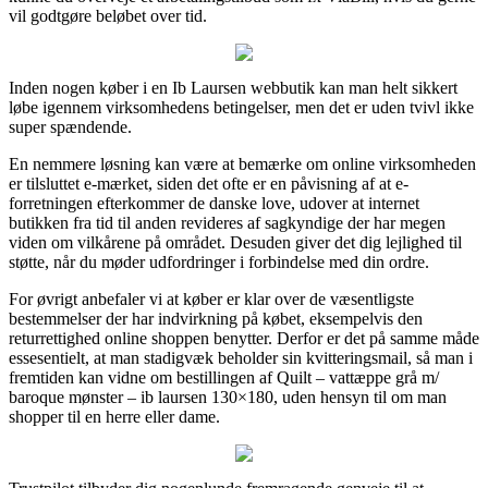
vil godtgøre beløbet over tid.
Inden nogen køber i en Ib Laursen webbutik kan man helt sikkert
løbe igennem virksomhedens betingelser, men det er uden tvivl ikke
super spændende.
En nemmere løsning kan være at bemærke om online virksomheden
er tilsluttet e-mærket, siden det ofte er en påvisning af at e-
forretningen efterkommer de danske love, udover at internet
butikken fra tid til anden revideres af sagkyndige der har megen
viden om vilkårene på området. Desuden giver det dig lejlighed til
støtte, når du møder udfordringer i forbindelse med din ordre.
For øvrigt anbefaler vi at køber er klar over de væsentligste
bestemmelser der har indvirkning på købet, eksempelvis den
returrettighed online shoppen benytter. Derfor er det på samme måde
essesentielt, at man stadigvæk beholder sin kvitteringsmail, så man i
fremtiden kan vidne om bestillingen af Quilt – vattæppe grå m/
baroque mønster – ib laursen 130×180, uden hensyn til om man
shopper til en herre eller dame.