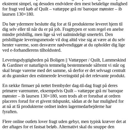
ekstremt simpel, og desuden endvidere den mest betalelige mulighed
for fragt ved køb af Quilt – vattæppe grå m/ baroque mønster – ib
laursen 130×180.
Du bør ydermere beslutte dig for at få produkterne leveret hjem til
dig selv eller til når du er på job. Fragttypen er som regel en anelse
mindre prisbillig, men lige så vel ualmindeligt smertefri. Den
prisbilligste leveringsmetode vil dog altid vise sig at være at du selv
henter varerne, som desværre nødvendiggør at du opholder dig lige
ved e-forhandlerens tilholdssted.
Leveringsdygtigheden på Boligen || Vattæpper / Quilt, Lammeskind
& Gardiner er naturligvis temmelig bestemmende såfremt vi står og
skal bruge varerne med det samme, så derfor er det selvsagt centralt
at du gransker den estimerede leveringstid på det relevante produkt.
En række firmaer på nettet frembyder dag-til-dag fragt på deres
primære varenumre, eksempelvis Quilt – vattæppe grå m/ baroque
mønster – ib laursen 130×180, som trods alt er forudsat at ordren
placeres forud for et givent tidspunkt, sådan at de har mulighed for
at nå at få produkterne ordnet inden lagermedarbejderne har
fyraften.
Flere online outlets lover fragt uden gebyr, men typisk kræver det at
der aftages for et fastsat beløb. Alternativt skal du snuppe den