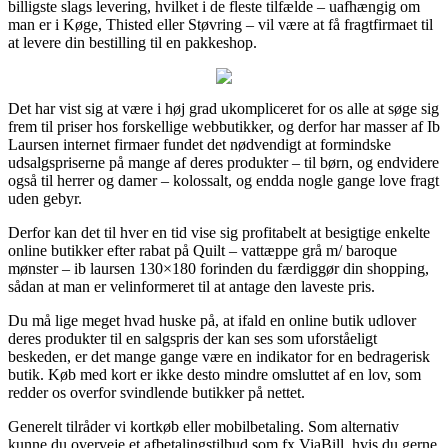
billigste slags levering, hvilket i de fleste tilfælde – uafhængig om
man er i Køge, Thisted eller Støvring – vil være at få fragtfirmaet til
at levere din bestilling til en pakkeshop.
Det har vist sig at være i høj grad ukompliceret for os alle at søge sig
frem til priser hos forskellige webbutikker, og derfor har masser af Ib
Laursen internet firmaer fundet det nødvendigt at formindske
udsalgspriserne på mange af deres produkter – til børn, og endvidere
også til herrer og damer – kolossalt, og endda nogle gange love fragt
uden gebyr.
Derfor kan det til hver en tid vise sig profitabelt at besigtige enkelte
online butikker efter rabat på Quilt – vattæppe grå m/ baroque
mønster – ib laursen 130×180 forinden du færdiggør din shopping,
sådan at man er velinformeret til at antage den laveste pris.
Du må lige meget hvad huske på, at ifald en online butik udlover
deres produkter til en salgspris der kan ses som uforståeligt
beskeden, er det mange gange være en indikator for en bedragerisk
butik. Køb med kort er ikke desto mindre omsluttet af en lov, som
redder os overfor svindlende butikker på nettet.
Generelt tilråder vi kortkøb eller mobilbetaling. Som alternativ
kunne du overveje et afbetalingstilbud som fx ViaBill, hvis du gerne