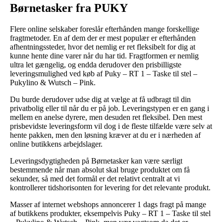
Børnetasker fra PUKY
Flere online selskaber foreslår efterhånden mange forskellige
fragtmetoder. En af dem der er mest populær er efterhånden
afhentningssteder, hvor det nemlig er ret fleksibelt for dig at
kunne hente dine varer når du har tid. Fragtformen er nemlig
ultra let gængelig, og endda derudover den prisbilligste
leveringsmulighed ved køb af Puky – RT 1 – Taske til stel –
Pukylino & Wutsch – Pink.
Du burde derudover udse dig at vælge at få udbragt til din
privatbolig eller til når du er på job. Leveringstypen er en gang i
mellem en anelse dyrere, men desuden ret fleksibel. Den mest
prisbevidste leveringsform vil dog i de fleste tilfælde være selv at
hente pakken, men den løsning kræver at du er i nærheden af
online butikkens arbejdslager.
Leveringsdygtigheden på Børnetasker kan være særligt
bestemmende når man absolut skal bruge produktet om få
sekunder, så med det formål er det relativt centralt at vi
kontrollerer tidshorisonten for levering for det relevante produkt.
Masser af internet webshops annoncerer 1 dags fragt på mange
af butikkens produkter, eksempelvis Puky – RT 1 – Taske til stel