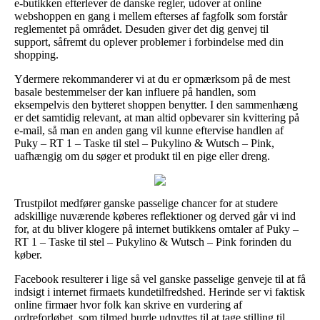
e-butikken efterlever de danske regler, udover at online
webshoppen en gang i mellem efterses af fagfolk som forstår
reglementet på området. Desuden giver det dig genvej til
support, såfremt du oplever problemer i forbindelse med din
shopping.
Ydermere rekommanderer vi at du er opmærksom på de mest
basale bestemmelser der kan influere på handlen, som
eksempelvis den bytteret shoppen benytter. I den sammenhæng
er det samtidig relevant, at man altid opbevarer sin kvittering på
e-mail, så man en anden gang vil kunne eftervise handlen af
Puky – RT 1 – Taske til stel – Pukylino & Wutsch – Pink,
uafhængig om du søger et produkt til en pige eller dreng.
Trustpilot medfører ganske passelige chancer for at studere
adskillige nuværende køberes reflektioner og derved går vi ind
for, at du bliver klogere på internet butikkens omtaler af Puky –
RT 1 – Taske til stel – Pukylino & Wutsch – Pink forinden du
køber.
Facebook resulterer i lige så vel ganske passelige genveje til at få
indsigt i internet firmaets kundetilfredshed. Herinde ser vi faktisk
online firmaer hvor folk kan skrive en vurdering af
ordreforløbet, som tilmed burde udnyttes til at tage stilling til