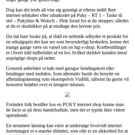
Dog kan det trods alt vise sig gunstigt at efterse indtil flere
internet selskaber efter rabatkoder på Puky – RT 1 – Taske til
stel – Pukylino & Wutsch – Pink forud for at du shopper, således
at du er skudsikker på at modtage den laveste pris.
Du må bare huske på, at ifald en netbutik udbyder et produkt for
en udsalgspris der kan ses som besynderligt beskeden, kunne det
mange gange være en varsel om en fup e-shop. Kortbestillinger
er i hvert fald indbefattet af en lov, hvilket dækker kunden imod
uoprigtige shops på nettet.
Generelt anbefaler vi køb med gængse betalingskort eller
betalinger med mobilen. Som alternativ burde du benytte en
afbetalingsløsning som eksempelvis ViaBill, såfremt du gerne vil
honorere beløbet over et længere tidsrum.
Forinden folk bestiller hos en PUKY internet shop kunne man
de facto se på dens handelsaftale, men det er typisk ikke videre
spændende.
En nemmere løsning kan være at undersøge hvorvidt internet
forretningen er e-mærke tilsluttet, som ofte er en sikkerhed for at