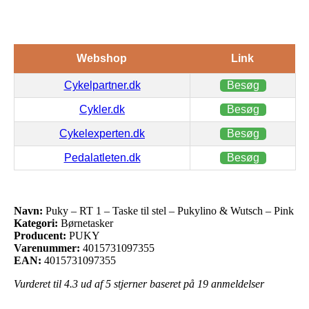
Webshop
Link
Cykelpartner.dk
Besøg
Cykler.dk
Besøg
Cykelexperten.dk
Besøg
Pedalatleten.dk
Besøg
Navn:
Puky – RT 1 – Taske til stel – Pukylino & Wutsch – Pink
Kategori:
Børnetasker
Producent:
PUKY
Varenummer:
4015731097355
EAN:
4015731097355
Vurderet til
4.3
ud af 5 stjerner baseret på
19
anmeldelser