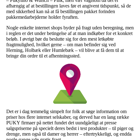
– Pukylino & Wutsch – Pink, men vær vagtsom da det er
afhængig af at bestillingen laves før et angivent tidspunkt, så de
med sikkerhed kan nå at få bestillingen pakket forinden
pakkemedarbejderne holder fyraften.
Nogle enkelte internet shops byder på fragt uden beregning, men
i reglen er det under betingelse af at man indkøber for et konkret
beløb. I øvrigt bør du beslutte sig for den mest letkøbte
fragtmulighed, hvilket gerne – om man befinder sig ved
Herning, Holbæk eller Humlebæk – vil blive at få dem til at
bringe din ordre til et afhentningssted.
Det er i dag temmelig simpelt for folk at søge information om
priser hos flere internet selskaber, og derved har en lang række
PUKY firmaer på nettet fundet det uundgåeligt at presse
salgspriserne på specielt deres bedst i test produkter – til piger og
drenge, men også til damer og herrer – eftertrykkeligt, og endda
nogle gange yde gratis fragt.