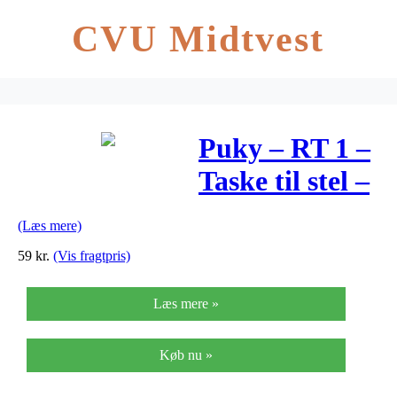
CVU Midtvest
Puky – RT 1 –
Taske til stel –
Pukylino &
(Læs mere)
Wutsch – Pink
59
kr.
(Vis fragtpris)
Læs mere »
Køb nu »