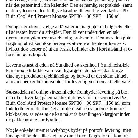
når det passer ind i din kalender. Den er nemlig ret praktisk, samt
endda ydermere den billigste løsning til levering ved køb af Piz
Buin Cool And Protect Mousse SPF30 – 30 SPF – 150 ml.
Du bør derudover vælge at få varerne bragt hjem til dig selv eller
til adressen hvor du arbejder. Den bliver undertiden en tak
dyrere, men ydermere usædvanlig problemfri. Den mest letkøbte
fragtmulighed kan ikke benægtes at være at hente ordren selv,
hvilket dog beroer på at du fysisk befinder dig i kort afstand af e-
forretningens bopæl.
Leveringshastigheden på Sundhed og skønhed || Sundhedspleje
kan i nogle tilfælde være vældig afgørende når vi skal bruge
dine nye produkter øjeblikkeligt, og herved er det skam aktuelt
at man checker tidshorisonten for levering ved den aktuelle vare.
Størstedelen af online virksomheder frembyder levering på blot
en enkelt hverdag på en række af deres varer, eksempelvis Piz
Buin Cool And Protect Mousse SPF30 – 30 SPF – 150 ml, som
imidlertid er underforstået at orden realiseres inden et konkret
klokkeslæt, således at de kan nå at få bestillingen klargjort inden
de pakkeansatte har fyraften.
Nogle enkelte internet webshops byder på portofri levering, men
i mange tilfælde stiller det krav om at der aftages for en konkret