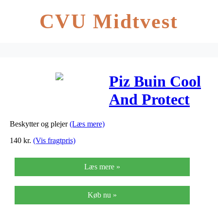
CVU Midtvest
Piz Buin Cool
And Protect
Mousse SPF30
Beskytter og plejer
(Læs mere)
– 30 SPF – 150
140
kr.
(Vis fragtpris)
ml
Læs mere »
Køb nu »