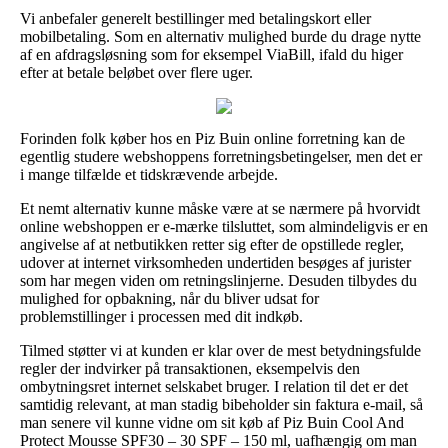
Vi anbefaler generelt bestillinger med betalingskort eller
mobilbetaling. Som en alternativ mulighed burde du drage nytte
af en afdragsløsning som for eksempel ViaBill, ifald du higer
efter at betale beløbet over flere uger.
Forinden folk køber hos en Piz Buin online forretning kan de
egentlig studere webshoppens forretningsbetingelser, men det er
i mange tilfælde et tidskrævende arbejde.
Et nemt alternativ kunne måske være at se nærmere på hvorvidt
online webshoppen er e-mærke tilsluttet, som almindeligvis er en
angivelse af at netbutikken retter sig efter de opstillede regler,
udover at internet virksomheden undertiden besøges af jurister
som har megen viden om retningslinjerne. Desuden tilbydes du
mulighed for opbakning, når du bliver udsat for
problemstillinger i processen med dit indkøb.
Tilmed støtter vi at kunden er klar over de mest betydningsfulde
regler der indvirker på transaktionen, eksempelvis den
ombytningsret internet selskabet bruger. I relation til det er det
samtidig relevant, at man stadig bibeholder sin faktura e-mail, så
man senere vil kunne vidne om sit køb af Piz Buin Cool And
Protect Mousse SPF30 – 30 SPF – 150 ml, uafhængig om man