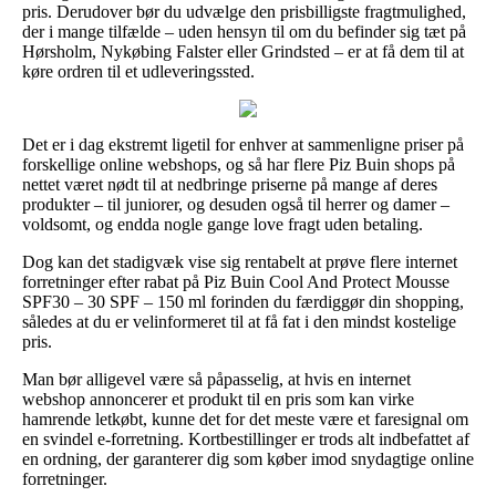
pris. Derudover bør du udvælge den prisbilligste fragtmulighed,
der i mange tilfælde – uden hensyn til om du befinder sig tæt på
Hørsholm, Nykøbing Falster eller Grindsted – er at få dem til at
køre ordren til et udleveringssted.
Det er i dag ekstremt ligetil for enhver at sammenligne priser på
forskellige online webshops, og så har flere Piz Buin shops på
nettet været nødt til at nedbringe priserne på mange af deres
produkter – til juniorer, og desuden også til herrer og damer –
voldsomt, og endda nogle gange love fragt uden betaling.
Dog kan det stadigvæk vise sig rentabelt at prøve flere internet
forretninger efter rabat på Piz Buin Cool And Protect Mousse
SPF30 – 30 SPF – 150 ml forinden du færdiggør din shopping,
således at du er velinformeret til at få fat i den mindst kostelige
pris.
Man bør alligevel være så påpasselig, at hvis en internet
webshop annoncerer et produkt til en pris som kan virke
hamrende letkøbt, kunne det for det meste være et faresignal om
en svindel e-forretning. Kortbestillinger er trods alt indbefattet af
en ordning, der garanterer dig som køber imod snydagtige online
forretninger.