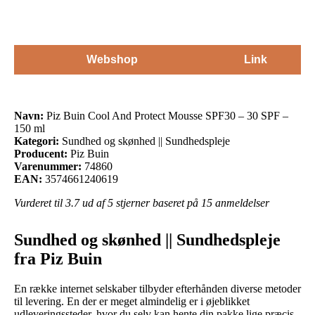
Webshop
Link
Navn:
Piz Buin Cool And Protect Mousse SPF30 – 30 SPF –
150 ml
Kategori:
Sundhed og skønhed || Sundhedspleje
Producent:
Piz Buin
Varenummer:
74860
EAN:
3574661240619
Vurderet til
3.7
ud af 5 stjerner baseret på
15
anmeldelser
Sundhed og skønhed || Sundhedspleje
fra Piz Buin
En række internet selskaber tilbyder efterhånden diverse metoder
til levering. En der er meget almindelig er i øjeblikket
udleveringssteder, hvor du selv kan hente din pakke lige præcis