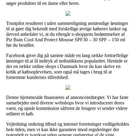
søger produkter til en dame eller herre.
Trustpilot resulterer i uden sammenligning anstændige løsninger
til at gøre dig bekendt med forskellige øvrige køberes tanker og
derved anbefaler vi, at du eftergår e-shoppens bedømmelser af
Piz Buin Cool And Protect Mousse SPF30 – 30 SPF – 150 ml
før du bestiller.
Facebook giver dig på samme måde en lang række fortræffelige
løsninger til at få indtryk af netbutikkens popularitet. Herinde er
der en række online shops i Danmark hvor du kan skrive en
kritik af købsoplevelsen, som også må tages i brug til at
fornemme kundernes tilfredshed.
Denne hjemmeside finansieres af annonceindtægter. Vi har faste
samarbejder med diverse webshops hvor vi introducerer deres
varer, og opnår kommission såfremt de brugere vi sender videre
udfører et køb.
Vejledning omkring tilbud og internet forretninger vedligeholdes
hele tiden, men vi kan ikke garantere imod reguleringer der
potentielt er iværksat siden seneste opdatering af de viste