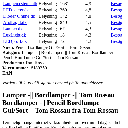
Lampemesteren.dk
Belysning
1681
4,9
Besøg
LEDpaerer.dk
Belysning
260
4,8
Besøg
Dioder-Online.dk
Belysning
142
4,8
Besøg
AndLight.dk
Belysning
840
4,5
Besøg
Lamper.dk
Belysning
67
4,3
Besøg
LuxLight.dk
Belysning
18
4,3
Besøg
LEDproff.dk
Belysning
72
4,2
Besøg
Navn:
Pencil Bordlampe Gul/Sort – Tom Rossau
Kategori:
Lamper -|| Bordlamper -|| Tom Rossau Bordlamper -||
Pencil Bordlampe Gul/Sort – Tom Rossau
Producent:
Tom Rossau
Varenummer:
6189259
EAN:
Vurderet til
4
ud af 5 stjerner baseret på
38
anmeldelser
Lamper -|| Bordlamper -|| Tom Rossau
Bordlamper -|| Pencil Bordlampe
Gul/Sort – Tom Rossau fra Tom Rossau
Temmelig mange internet virksomheder udlover nu til dags en hel
del forskellige fragtformer. En af dem der er mest populær er