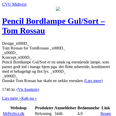
CVU Midtvest
Pencil Bordlampe Gul/Sort –
Tom Rossau
Design_x000D_
Tom Rossau for TomRossau _x000D_
_x000D_
Koncept_x000D_
Pencil Bordlampe Gul/Sort er en smuk og enestående lampe, som
passer godt ind i mange hjem pga. det flotte udseende, kombineret
med et behageligt og flot lys. _x000D_
_x000D_
Danske Tom Rossau har skabt en række eneståen
(Læs mere)
1740
kr.
(Vis fragtpris)
Læs mere »
Køb nu »
Webshop
Produkter
Anmeldelser
Bedømmelse
Link
MrPerfect.dk
Belysning
3446
4,9
Besøg