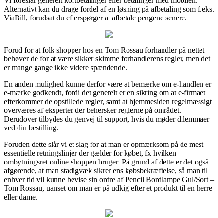
Vi foreslår generelt kortbetalinger eller betalinger med mobilen.
Alternativt kan du drage fordel af en løsning på afbetaling som f.eks.
ViaBill, forudsat du efterspørger at afbetale pengene senere.
Forud for at folk shopper hos en Tom Rossau forhandler på nettet
behøver de for at være sikker skimme forhandlerens regler, men det
er mange gange ikke videre spændende.
En anden mulighed kunne derfor være at bemærke om e-handlen er
e-mærke godkendt, fordi det generelt er en sikring om at e-firmaet
efterkommer de opstillede regler, samt at hjemmesiden regelmæssigt
overværes af eksperter der behersker reglerne på området.
Derudover tilbydes du genvej til support, hvis du møder dilemmaer
ved din bestilling.
Foruden dette slår vi et slag for at man er opmærksom på de mest
essentielle retningslinjer der gælder for købet, fx hvilken
ombytningsret online shoppen bruger. På grund af dette er det også
afgørende, at man stadigvæk sikrer ens købsbekræftelse, så man til
enhver tid vil kunne bevise sin ordre af Pencil Bordlampe Gul/Sort –
Tom Rossau, uanset om man er på udkig efter et produkt til en herre
eller dame.