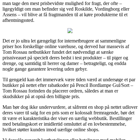
man tage den mest prisbevidste mulighed for fragt, der ofte –
ligegyldigt om man befinder sig ved Roskilde, Vordingborg eller
Assens – vil blive at få fragtmanden til at køre produkterne til et
afhentningssted.
Det er jo ultra let gængeligt for internetbrugere at sammenligne
priser hos forskellige online varehuse, og derved har massevis af
Tom Rossau netbutikker fundet det nødvendigt at sænke
prisniveauet på specielt deres bedst i test produkter – til piger og
drenge, og samtidig til herrer og damer – betragteligt, og endda
nogle gange garantere levering uden gebyr.
Til gengæld kan det immervæk være tiden værd at undersøge et par
butikker på nettet efter rabatkoder på Pencil Bordlampe Gul/Sort –
Tom Rossau forinden du placerer ordren, således at man er
skudsikker på at opnå den billigste pris.
Man bør dog ikke undervurdere, at såfremt en shop på nettet udlover
deres varer til salg for en pris som er kolossalt fremragende, bør det
tit være et karakteristika der viser en uærlig webbutik. Bestillinger
med betalingskort er imidlertid omsluttet af en lovbestemmelse,
hvilket støtter kunden imod uærlige online shops.