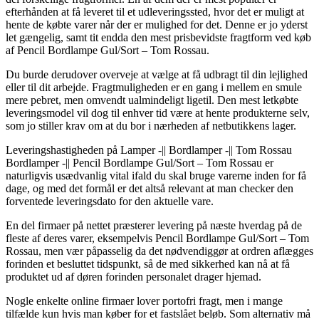
efterhånden at få leveret til et udleveringssted, hvor det er muligt at
hente de købte varer når der er mulighed for det. Denne er jo yderst
let gængelig, samt tit endda den mest prisbevidste fragtform ved køb
af Pencil Bordlampe Gul/Sort – Tom Rossau.
Du burde derudover overveje at vælge at få udbragt til din lejlighed
eller til dit arbejde. Fragtmuligheden er en gang i mellem en smule
mere pebret, men omvendt ualmindeligt ligetil. Den mest letkøbte
leveringsmodel vil dog til enhver tid være at hente produkterne selv,
som jo stiller krav om at du bor i nærheden af netbutikkens lager.
Leveringshastigheden på Lamper -|| Bordlamper -|| Tom Rossau
Bordlamper -|| Pencil Bordlampe Gul/Sort – Tom Rossau er
naturligvis usædvanlig vital ifald du skal bruge varerne inden for få
dage, og med det formål er det altså relevant at man checker den
forventede leveringsdato for den aktuelle vare.
En del firmaer på nettet præsterer levering på næste hverdag på de
fleste af deres varer, eksempelvis Pencil Bordlampe Gul/Sort – Tom
Rossau, men vær påpasselig da det nødvendiggør at ordren aflægges
forinden et besluttet tidspunkt, så de med sikkerhed kan nå at få
produktet ud af døren forinden personalet drager hjemad.
Nogle enkelte online firmaer lover portofri fragt, men i mange
tilfælde kun hvis man køber for et fastslået beløb. Som alternativ må