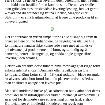
Flere shops på nettet yder levering uden beregning, men i reglen
kun ifald man bestiller for en konkret sum. Derudover skulle
man gribe den mest prisbevidste leveringsløsning, hvilket gerne
– hvad end du befinder sig tæt på Odense, Slagelse eller
Støvring – er at få fragtmanden til at levere dine produkter til et
udleveringssted.
Det er efterhånden yderst simpelt for os alle at søge sig frem til
priser på flere online forhandlere, og følgelig har utallige Ole
Lynggaard e-handler ikke kunne lade være med at mindske
prisniveauet på produkterne – til børn, og samtidig også til
damer og herrer – betragteligt, og endda nogle gange sikre
levering uden betaling.
Derfor kan det ikke desto mindre blive fordelagtigt at kigge forbi
enkelte internet shops i Danmark efter rabatkoder på Ole
Lynggaard Ring Lotus str. 2 – 18 karat rødguld – blade rosaguld
rosakvarts cabochon forud for at du placerer ordren, således at
man er sikret at antage den laveste pris.
Man skal imidlertid huske på, at såfremt en butik afhænder deres
produkter til en udsalgspris der virker uforståeligt overkommelig,
så er det for det meste være et faresignal om en falsk e-shop.
Kortbetalinger er imidlertid inkluderet i en regel, som