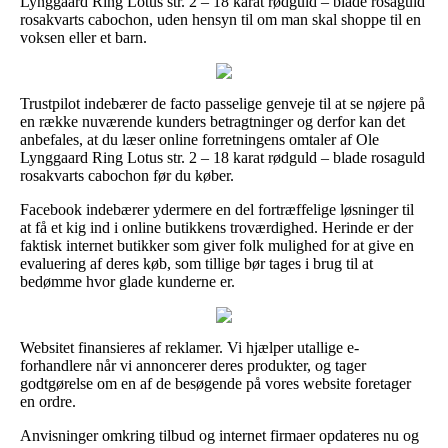
Lynggaard Ring Lotus str. 2 – 18 karat rødguld – blade rosaguld
rosakvarts cabochon, uden hensyn til om man skal shoppe til en
voksen eller et barn.
Trustpilot indebærer de facto passelige genveje til at se nøjere på
en række nuværende kunders betragtninger og derfor kan det
anbefales, at du læser online forretningens omtaler af Ole
Lynggaard Ring Lotus str. 2 – 18 karat rødguld – blade rosaguld
rosakvarts cabochon før du køber.
Facebook indebærer ydermere en del fortræffelige løsninger til
at få et kig ind i online butikkens troværdighed. Herinde er der
faktisk internet butikker som giver folk mulighed for at give en
evaluering af deres køb, som tillige bør tages i brug til at
bedømme hvor glade kunderne er.
Websitet finansieres af reklamer. Vi hjælper utallige e-
forhandlere når vi annoncerer deres produkter, og tager
godtgørelse om en af de besøgende på vores website foretager
en ordre.
Anvisninger omkring tilbud og internet firmaer opdateres nu og