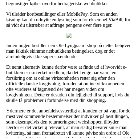
begunstiger køber overfor bedrageriske webbutikker.
Vi tilråder kortbestillinger eller MobilePay. Som en anden
løsning kan du udnytte en løsning som for eksempel ViaBill, for
så vidt du tilstræber at afdrage pengene over flere uger.
Inden nogen bestiller i en Ole Lynggaard shop på nettet behøver
man faktisk skimme netbutikkens betingelser, dog er det
almindeligvis ikke super spændende.
Et nemt alternativ kunne derfor være at finde ud af hvorvidt e-
butikken er e-mærket medlem, da det længe har været en
forsikring om at online virksomheden retter sig efter den
officielle danske lovgivning, foruden at online virksomheden
ofte vurderes af fagmænd der har megen viden om
lovgivningen. Dette er desuden din lejlighed til support, hvis du
skulle få problemer i forbindelse med din shopping.
Ydermere er det anbefalelsesværdigt at kunden er på vagt for de
mest vedkommende bestemmelser der indvirker på bestillingen,
som eksempelvis den returneringsret webshoppen tilbyder.
Derfor er det virkelig relevant, at man stadig bevarer sin e-mail
kvittering, så man fremadrettet vil kunne påvise sin ordre af Ole