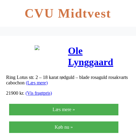
CVU Midtvest
Ole
Lynggaard
Ring Lotus str.
Ring Lotus str. 2 – 18 karat rødguld – blade rosaguld rosakvarts
2 – 18 karat
cabochon
(Læs mere)
rødguld –
21900
kr.
(Vis fragtpris)
blade rosaguld
Læs mere »
rosakvarts
cabochon
Køb nu »