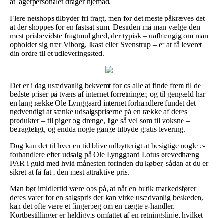
at lagerpersonalet drager hjemad.
Flere netshops tilbyder fri fragt, men for det meste påkræves det
at der shoppes for en fastsat sum. Desuden må man vælge den
mest prisbevidste fragtmulighed, der typisk – uafhængig om man
opholder sig nær Viborg, Ikast eller Svenstrup – er at få leveret
din ordre til et udleveringssted.
Det er i dag usædvanlig bekvemt for os alle at finde frem til de
bedste priser på tværs af internet forretninger, og til gengæld har
en lang række Ole Lynggaard internet forhandlere fundet det
nødvendigt at sænke udsalgspriserne på en række af deres
produkter – til piger og drenge, lige så vel som til voksne –
betragteligt, og endda nogle gange tilbyde gratis levering.
Dog kan det til hver en tid blive udbytterigt at besigtige nogle e-
forhandlere efter udsalg på Ole Lynggaard Lotus ørevedhæng
PAR i guld med hvid månesten forinden du køber, sådan at du er
sikret at få fat i den mest attraktive pris.
Man bør imidlertid være obs på, at når en butik markedsfører
deres varer for en salgspris der kan virke usædvanlig beskeden,
kan det ofte være et fingerpeg om en uægte e-handler.
Kortbestillinger er heldigvis omfattet af en retningslinje, hvilket