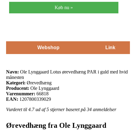
Køb nu »
Webshop
Link
Navn:
Ole Lynggaard Lotus ørevedhæng PAR i guld med hvid
månesten
Kategori:
Ørevedhæng
Producent:
Ole Lynggaard
Varenummer:
66818
EAN:
1207800339029
Vurderet til
4.7
ud af 5 stjerner baseret på
34
anmeldelser
Ørevedhæng fra Ole Lynggaard