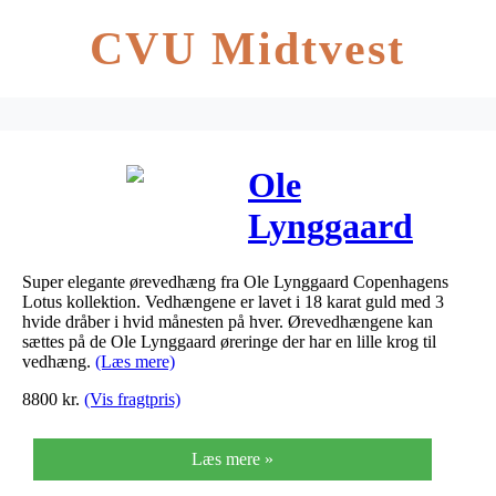
CVU Midtvest
Ole
Lynggaard
Lotus
Super elegante ørevedhæng fra Ole Lynggaard Copenhagens
ørevedhæng
Lotus kollektion. Vedhængene er lavet i 18 karat guld med 3
hvide dråber i hvid månesten på hver. Ørevedhængene kan
PAR i guld
sættes på de Ole Lynggaard øreringe der har en lille krog til
vedhæng.
(Læs mere)
med hvid
8800
kr.
(Vis fragtpris)
månesten
Læs mere »