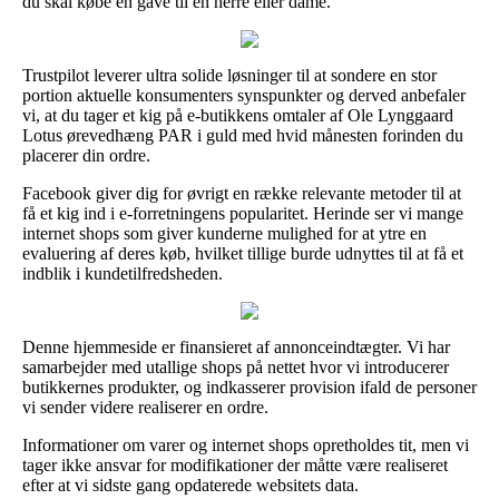
du skal købe en gave til en herre eller dame.
Trustpilot leverer ultra solide løsninger til at sondere en stor
portion aktuelle konsumenters synspunkter og derved anbefaler
vi, at du tager et kig på e-butikkens omtaler af Ole Lynggaard
Lotus ørevedhæng PAR i guld med hvid månesten forinden du
placerer din ordre.
Facebook giver dig for øvrigt en række relevante metoder til at
få et kig ind i e-forretningens popularitet. Herinde ser vi mange
internet shops som giver kunderne mulighed for at ytre en
evaluering af deres køb, hvilket tillige burde udnyttes til at få et
indblik i kundetilfredsheden.
Denne hjemmeside er finansieret af annonceindtægter. Vi har
samarbejder med utallige shops på nettet hvor vi introducerer
butikkernes produkter, og indkasserer provision ifald de personer
vi sender videre realiserer en ordre.
Informationer om varer og internet shops opretholdes tit, men vi
tager ikke ansvar for modifikationer der måtte være realiseret
efter at vi sidste gang opdaterede websitets data.