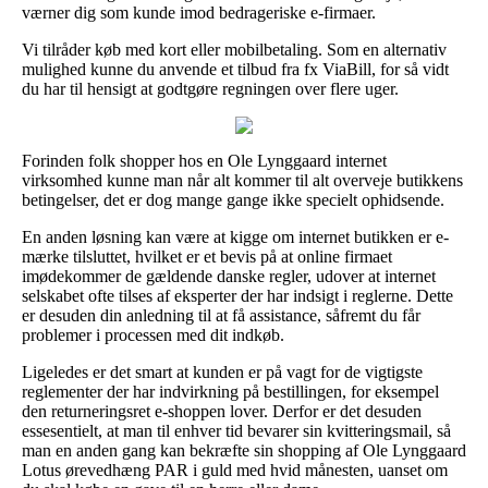
værner dig som kunde imod bedrageriske e-firmaer.
Vi tilråder køb med kort eller mobilbetaling. Som en alternativ
mulighed kunne du anvende et tilbud fra fx ViaBill, for så vidt
du har til hensigt at godtgøre regningen over flere uger.
Forinden folk shopper hos en Ole Lynggaard internet
virksomhed kunne man når alt kommer til alt overveje butikkens
betingelser, det er dog mange gange ikke specielt ophidsende.
En anden løsning kan være at kigge om internet butikken er e-
mærke tilsluttet, hvilket er et bevis på at online firmaet
imødekommer de gældende danske regler, udover at internet
selskabet ofte tilses af eksperter der har indsigt i reglerne. Dette
er desuden din anledning til at få assistance, såfremt du får
problemer i processen med dit indkøb.
Ligeledes er det smart at kunden er på vagt for de vigtigste
reglementer der har indvirkning på bestillingen, for eksempel
den returneringsret e-shoppen lover. Derfor er det desuden
essesentielt, at man til enhver tid bevarer sin kvitteringsmail, så
man en anden gang kan bekræfte sin shopping af Ole Lynggaard
Lotus ørevedhæng PAR i guld med hvid månesten, uanset om