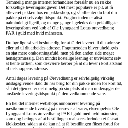
Temmelig mange internet forhandlere foreslår nu en række
forskellige leveringsudgaver. Det mest populære er p.t. at få
afleveret pakken hos en pakkeshop, og så afhenter du blot din
pakke på et selvvalgt tidspunkt. Fragtmetoden er altså
ualmindeligt ligetil, og mange gange ligeledes den prisbilligste
leveringsform ved køb af Ole Lynggaard Lotus ørevedhæng
PAR i guld med hvid månesten.
Du bør lige så vel beslutte dig for at få det leveret til din adresse
eller ud til dit arbejdes adresse. Fragtmetoden bliver uheldigvis
en sjat mere omkostningsfuld, men på den anden side meget
hensigtsmæssig. Den mindst kostelige løsning er utvivlsomt selv
at hente ordren, som desværre beroer på at du lever i kort afstand
af netshoppens adresse.
Antal dages levering på Ørevedhæng er selvfølgelig virkelig
udslagsgivende ifald du har brug for din pakke inden for kort tid,
så i det øjemed er det rimelig på sin plads at man undersøger det
anslåede leveringstidspunkt på den vedkommende vare.
En hel del internet webshops annoncerer levering på
næstkommende hverdag på massevis af varer, eksempelvis Ole
Lynggaard Lotus ørevedhæng PAR i guld med hvid månesten,
som dog betinges af at bestillingen realiseres forinden et fastsat
klokkeslæt, sådan at de kan nå at få bestillingen fikset forud for