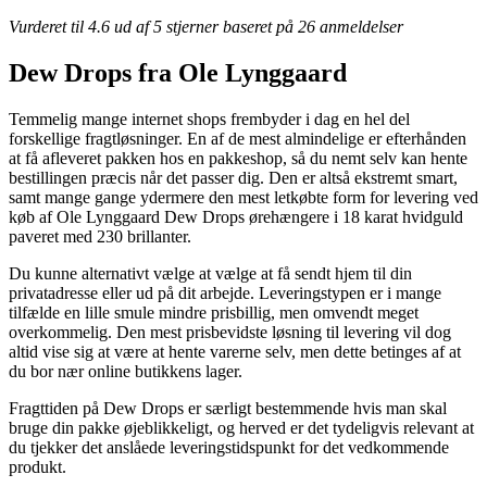
Vurderet til
4.6
ud af 5 stjerner baseret på
26
anmeldelser
Dew Drops fra Ole Lynggaard
Temmelig mange internet shops frembyder i dag en hel del
forskellige fragtløsninger. En af de mest almindelige er efterhånden
at få afleveret pakken hos en pakkeshop, så du nemt selv kan hente
bestillingen præcis når det passer dig. Den er altså ekstremt smart,
samt mange gange ydermere den mest letkøbte form for levering ved
køb af Ole Lynggaard Dew Drops ørehængere i 18 karat hvidguld
paveret med 230 brillanter.
Du kunne alternativt vælge at vælge at få sendt hjem til din
privatadresse eller ud på dit arbejde. Leveringstypen er i mange
tilfælde en lille smule mindre prisbillig, men omvendt meget
overkommelig. Den mest prisbevidste løsning til levering vil dog
altid vise sig at være at hente varerne selv, men dette betinges af at
du bor nær online butikkens lager.
Fragttiden på Dew Drops er særligt bestemmende hvis man skal
bruge din pakke øjeblikkeligt, og herved er det tydeligvis relevant at
du tjekker det anslåede leveringstidspunkt for det vedkommende
produkt.