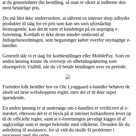
at du gennemfører din bestilling, så man er sikret at indhente den
mest betalelige pris.
Du må blot ikke undervurdere, at såfremt en internet shop udbyder
produkter til salg for en pris som kan ses som uforståeligt
fremragende, kan det tit være et kendetegn på en uoprigtig e-
forretning. Kortkøb er ikke desto mindre omfavnet af
Indsigelsesordningen, som begunstiger køber overfor snydagtige e-
handler.
Generelt slår vi et slag for kortbestillinger eller MobilePay. Som en
anden løsning kunne du overveje en afbetalingsløsning som
eksempelvis ViaBill, når du vil betale betalingen over en periode.
Forinden folk bestiller hos en Ole Lynggaard e-handler behøver de
ideelt set læse webshoppens regler, men det er tit ikke super
spændende.
En anden løsning er at undersøge om e-handlen er verificeret af e-
mærket, eftersom det er et bevis på at internet forhandleren lever op
til de officielle regler, samt at e-forretningen jævnligt kigges til af
sagkyndige som er meget bekendte med vilkårene. Desuden får du
anledning til assistance, for så vidt du skulle få problemer i
processen med din ordre.