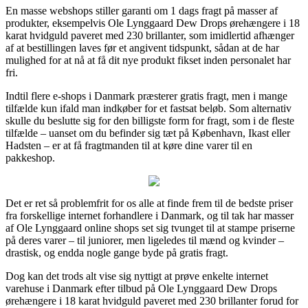
En masse webshops stiller garanti om 1 dags fragt på masser af
produkter, eksempelvis Ole Lynggaard Dew Drops ørehængere i 18
karat hvidguld paveret med 230 brillanter, som imidlertid afhænger
af at bestillingen laves før et angivent tidspunkt, sådan at de har
mulighed for at nå at få dit nye produkt fikset inden personalet har
fri.
Indtil flere e-shops i Danmark præsterer gratis fragt, men i mange
tilfælde kun ifald man indkøber for et fastsat beløb. Som alternativ
skulle du beslutte sig for den billigste form for fragt, som i de fleste
tilfælde – uanset om du befinder sig tæt på København, Ikast eller
Hadsten – er at få fragtmanden til at køre dine varer til en
pakkeshop.
Det er ret så problemfrit for os alle at finde frem til de bedste priser
fra forskellige internet forhandlere i Danmark, og til tak har masser
af Ole Lynggaard online shops set sig tvunget til at stampe priserne
på deres varer – til juniorer, men ligeledes til mænd og kvinder –
drastisk, og endda nogle gange byde på gratis fragt.
Dog kan det trods alt vise sig nyttigt at prøve enkelte internet
varehuse i Danmark efter tilbud på Ole Lynggaard Dew Drops
ørehængere i 18 karat hvidguld paveret med 230 brillanter forud for