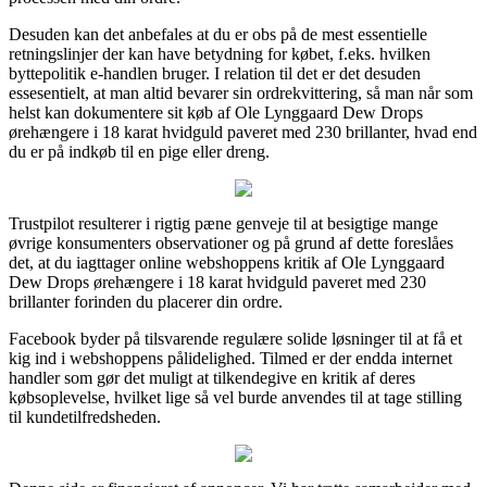
Desuden kan det anbefales at du er obs på de mest essentielle
retningslinjer der kan have betydning for købet, f.eks. hvilken
byttepolitik e-handlen bruger. I relation til det er det desuden
essesentielt, at man altid bevarer sin ordrekvittering, så man når som
helst kan dokumentere sit køb af Ole Lynggaard Dew Drops
ørehængere i 18 karat hvidguld paveret med 230 brillanter, hvad end
du er på indkøb til en pige eller dreng.
Trustpilot resulterer i rigtig pæne genveje til at besigtige mange
øvrige konsumenters observationer og på grund af dette foreslåes
det, at du iagttager online webshoppens kritik af Ole Lynggaard
Dew Drops ørehængere i 18 karat hvidguld paveret med 230
brillanter forinden du placerer din ordre.
Facebook byder på tilsvarende regulære solide løsninger til at få et
kig ind i webshoppens pålidelighed. Tilmed er der endda internet
handler som gør det muligt at tilkendegive en kritik af deres
købsoplevelse, hvilket lige så vel burde anvendes til at tage stilling
til kundetilfredsheden.