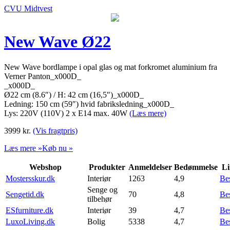
CVU Midtvest
New Wave Ø22
New Wave bordlampe i opal glas og mat forkromet aluminium fra
Verner Panton_x000D_
_x000D_
Ø22 cm (8.6″) / H: 42 cm (16,5″)_x000D_
Ledning: 150 cm (59″) hvid fabriksledning_x000D_
Lys: 220V (110V) 2 x E14 max. 40W
(Læs mere)
3999
kr.
(Vis fragtpris)
Læs mere »
Køb nu »
Webshop
Produkter
Anmeldelser
Bedømmelse
Li
Mostersskur.dk
Interiør
1263
4,9
Be
Senge og
Sengetid.dk
70
4,8
Be
tilbehør
ESfurniture.dk
Interiør
39
4,7
Be
LuxoLiving.dk
Bolig
5338
4,7
Be