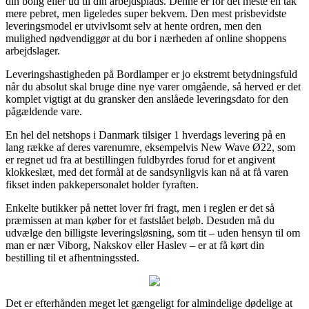
din bolig eller ud til din arbejdsplads. Denne er for det meste en tak
mere pebret, men ligeledes super bekvem. Den mest prisbevidste
leveringsmodel er utvivlsomt selv at hente ordren, men den
mulighed nødvendiggør at du bor i nærheden af online shoppens
arbejdslager.
Leveringshastigheden på Bordlamper er jo ekstremt betydningsfuld
når du absolut skal bruge dine nye varer omgående, så herved er det
komplet vigtigt at du gransker den anslåede leveringsdato for den
pågældende vare.
En hel del netshops i Danmark tilsiger 1 hverdags levering på en
lang række af deres varenumre, eksempelvis New Wave Ø22, som
er regnet ud fra at bestillingen fuldbyrdes forud for et angivent
klokkeslæt, med det formål at de sandsynligvis kan nå at få varen
fikset inden pakkepersonalet holder fyraften.
Enkelte butikker på nettet lover fri fragt, men i reglen er det så
præmissen at man køber for et fastslået beløb. Desuden må du
udvælge den billigste leveringsløsning, som tit – uden hensyn til om
man er nær Viborg, Nakskov eller Haslev – er at få kørt din
bestilling til et afhentningssted.
Det er efterhånden meget let gængeligt for almindelige dødelige at