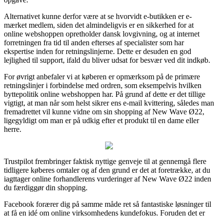
Alternativet kunne derfor være at se hvorvidt e-butikken er e-
mærket medlem, siden det almindeligvis er en sikkerhed for at
online webshoppen opretholder dansk lovgivning, og at internet
forretningen fra tid til anden efterses af specialister som har
ekspertise inden for retningslinjerne. Dette er desuden en god
lejlighed til support, ifald du bliver udsat for besvær ved dit indkøb.
For øvrigt anbefaler vi at køberen er opmærksom på de primære
retningslinjer i forbindelse med ordren, som eksempelvis hvilken
byttepolitik online webshoppen har. På grund af dette er det tillige
vigtigt, at man når som helst sikrer ens e-mail kvittering, således man
fremadrettet vil kunne vidne om sin shopping af New Wave Ø22,
ligegyldigt om man er på udkig efter et produkt til en dame eller
herre.
Trustpilot frembringer faktisk nyttige genveje til at gennemgå flere
tidligere køberes omtaler og af den grund er det at foretrække, at du
iagttager online forhandlerens vurderinger af New Wave Ø22 inden
du færdiggør din shopping.
Facebook forærer dig på samme måde ret så fantastiske løsninger til
at få en idé om online virksomhedens kundefokus. Foruden det er