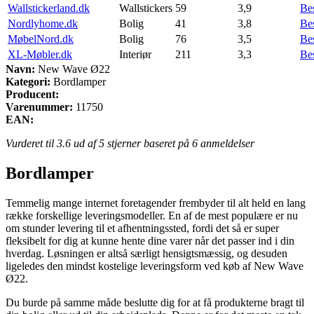
Wallstickerland.dk
Wallstickers
59
3,9
Be
Nordlyhome.dk
Bolig
41
3,8
Be
MøbelNord.dk
Bolig
76
3,5
Be
XL-Møbler.dk
Interiør
211
3,3
Be
Navn:
New Wave Ø22
Kategori:
Bordlamper
Producent:
Varenummer:
11750
EAN:
Vurderet til
3.6
ud af 5 stjerner baseret på
6
anmeldelser
Bordlamper
Temmelig mange internet foretagender frembyder til alt held en lang
række forskellige leveringsmodeller. En af de mest populære er nu
om stunder levering til et afhentningssted, fordi det så er super
fleksibelt for dig at kunne hente dine varer når det passer ind i din
hverdag. Løsningen er altså særligt hensigtsmæssig, og desuden
ligeledes den mindst kostelige leveringsform ved køb af New Wave
Ø22.
Du burde på samme måde beslutte dig for at få produkterne bragt til