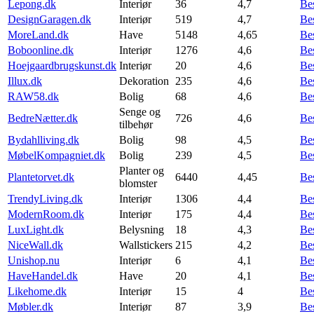
Lepong.dk
Interiør
36
4,7
Be
DesignGaragen.dk
Interiør
519
4,7
Be
MoreLand.dk
Have
5148
4,65
Be
Boboonline.dk
Interiør
1276
4,6
Be
Hoejgaardbrugskunst.dk
Interiør
20
4,6
Be
Illux.dk
Dekoration
235
4,6
Be
RAW58.dk
Bolig
68
4,6
Be
Senge og
BedreNætter.dk
726
4,6
Be
tilbehør
Bydahlliving.dk
Bolig
98
4,5
Be
MøbelKompagniet.dk
Bolig
239
4,5
Be
Planter og
Plantetorvet.dk
6440
4,45
Be
blomster
TrendyLiving.dk
Interiør
1306
4,4
Be
ModernRoom.dk
Interiør
175
4,4
Be
LuxLight.dk
Belysning
18
4,3
Be
NiceWall.dk
Wallstickers
215
4,2
Be
Unishop.nu
Interiør
6
4,1
Be
HaveHandel.dk
Have
20
4,1
Be
Likehome.dk
Interiør
15
4
Be
Møbler.dk
Interiør
87
3,9
Be