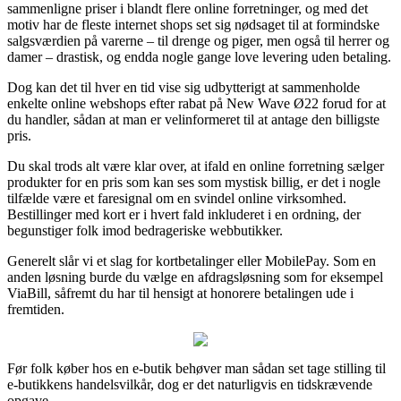
sammenligne priser i blandt flere online forretninger, og med det
motiv har de fleste internet shops set sig nødsaget til at formindske
salgsværdien på varerne – til drenge og piger, men også til herrer og
damer – drastisk, og endda nogle gange love levering uden betaling.
Dog kan det til hver en tid vise sig udbytterigt at sammenholde
enkelte online webshops efter rabat på New Wave Ø22 forud for at
du handler, sådan at man er velinformeret til at antage den billigste
pris.
Du skal trods alt være klar over, at ifald en online forretning sælger
produkter for en pris som kan ses som mystisk billig, er det i nogle
tilfælde være et faresignal om en svindel online virksomhed.
Bestillinger med kort er i hvert fald inkluderet i en ordning, der
begunstiger folk imod bedrageriske webbutikker.
Generelt slår vi et slag for kortbetalinger eller MobilePay. Som en
anden løsning burde du vælge en afdragsløsning som for eksempel
ViaBill, såfremt du har til hensigt at honorere betalingen ude i
fremtiden.
Før folk køber hos en e-butik behøver man sådan set tage stilling til
e-butikkens handelsvilkår, dog er det naturligvis en tidskrævende
opgave.