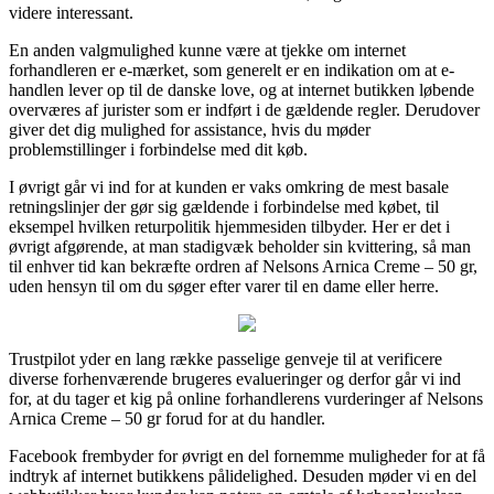
videre interessant.
En anden valgmulighed kunne være at tjekke om internet
forhandleren er e-mærket, som generelt er en indikation om at e-
handlen lever op til de danske love, og at internet butikken løbende
overværes af jurister som er indført i de gældende regler. Derudover
giver det dig mulighed for assistance, hvis du møder
problemstillinger i forbindelse med dit køb.
I øvrigt går vi ind for at kunden er vaks omkring de mest basale
retningslinjer der gør sig gældende i forbindelse med købet, til
eksempel hvilken returpolitik hjemmesiden tilbyder. Her er det i
øvrigt afgørende, at man stadigvæk beholder sin kvittering, så man
til enhver tid kan bekræfte ordren af Nelsons Arnica Creme – 50 gr,
uden hensyn til om du søger efter varer til en dame eller herre.
Trustpilot yder en lang række passelige genveje til at verificere
diverse forhenværende brugeres evalueringer og derfor går vi ind
for, at du tager et kig på online forhandlerens vurderinger af Nelsons
Arnica Creme – 50 gr forud for at du handler.
Facebook frembyder for øvrigt en del fornemme muligheder for at få
indtryk af internet butikkens pålidelighed. Desuden møder vi en del