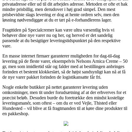
privatadresse eller ud til dit arbejdes adresse. Metoden er ofte et hak
mindre prisbillig, men derudover i høj grad simpel. Den mest
prisbevidste slags levering er dog at hente ordren selv, men den
løsning nødvendiggør at du er tæt på e-forhandlerens lager.
Fragttiden på Specialcremer kan være ultra væsentlig hvis vi
behøver dine nye varer nu og her, og herved er det sandelig
passende at du besigtiger leveringstidspunktet på den respektive
vare.
En masse internet firmaer garanterer muligheden for dag-til-dag
levering på de fleste varer, eksempelvis Nelsons Arnica Creme – 50
gr, men som imidlertid står og falder med at bestillingen anbringes
forinden et bestemt klokkeslæt, så de højst sandsynligt kan nå at få
de nye varer pakket forinden de logistikansatte får fri.
Nogle enkelte butikker på nettet garanterer levering uden
omkostninger, men tit under forudsætning af at der erhverves for et
præcist beløb. Desuden burde du foretrække den mindst kostelige
leveringsmanér, som oftest – om du er ved Vejle, Thisted eller
Hundested – vil blive at få fragtmanden til at køre dine produkter til
en pakkeshop.