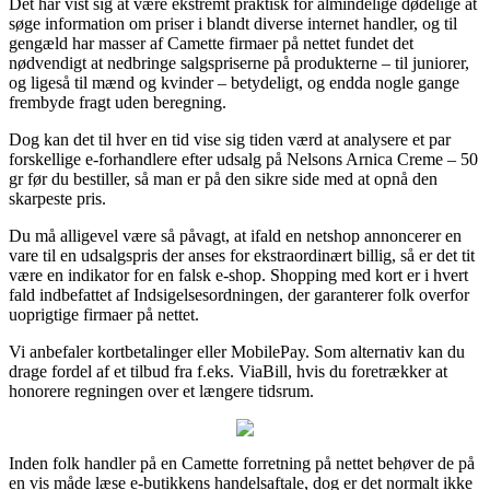
Det har vist sig at være ekstremt praktisk for almindelige dødelige at
søge information om priser i blandt diverse internet handler, og til
gengæld har masser af Camette firmaer på nettet fundet det
nødvendigt at nedbringe salgspriserne på produkterne – til juniorer,
og ligeså til mænd og kvinder – betydeligt, og endda nogle gange
frembyde fragt uden beregning.
Dog kan det til hver en tid vise sig tiden værd at analysere et par
forskellige e-forhandlere efter udsalg på Nelsons Arnica Creme – 50
gr før du bestiller, så man er på den sikre side med at opnå den
skarpeste pris.
Du må alligevel være så påvagt, at ifald en netshop annoncerer en
vare til en udsalgspris der anses for ekstraordinært billig, så er det tit
være en indikator for en falsk e-shop. Shopping med kort er i hvert
fald indbefattet af Indsigelsesordningen, der garanterer folk overfor
uoprigtige firmaer på nettet.
Vi anbefaler kortbetalinger eller MobilePay. Som alternativ kan du
drage fordel af et tilbud fra f.eks. ViaBill, hvis du foretrækker at
honorere regningen over et længere tidsrum.
Inden folk handler på en Camette forretning på nettet behøver de på
en vis måde læse e-butikkens handelsaftale, dog er det normalt ikke