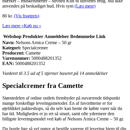
mærker – muskelsmerter – stivhed Kun til udvortes brug. Må ikke
anvendes på beskadiget hud. Hvis sym
(Læs mere)
80
kr.
(Vis fragtpris)
Læs mere »
Køb nu »
Webshop
Produkter
Anmeldelser
Bedømmelse
Link
Navn:
Nelsons Arnica Creme – 50 gr
Kategori:
Specialcremer
Producent:
Camette
Varenummer:
5000488201352
EAN:
5000488201352
Vurderet til
3.5
ud af 5 stjerner baseret på
14
anmeldelser
Specialcremer fra Camette
Størstedelen af online outlets frembyder på nuværende tidspunkt
mange forskellige leveringsmetoder. En af favoritterne er for
øjeblikket pakkeshops, så du selv kan hente de købte varer når du
har tid. Muligheden er jo ret så smart, samt ofte ydermere den
billigste leveringsmodel ved køb af Nelsons Arnica Creme – 50 gr.
Du burde lige så vel prøve at bestille varerne til levering hjem til din