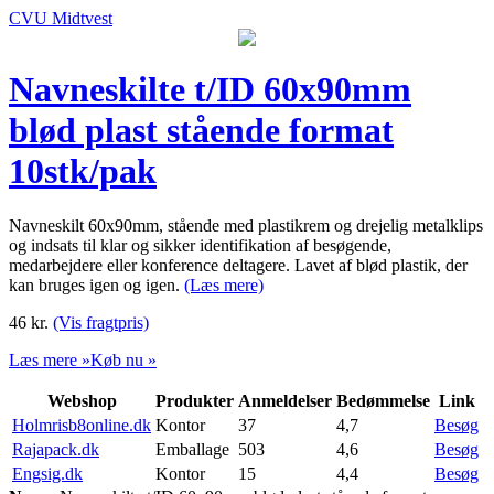
CVU Midtvest
Navneskilte t/ID 60x90mm
blød plast stående format
10stk/pak
Navneskilt 60x90mm, stående med plastikrem og drejelig metalklips
og indsats til klar og sikker identifikation af besøgende,
medarbejdere eller konference deltagere. Lavet af blød plastik, der
kan bruges igen og igen.
(Læs mere)
46
kr.
(Vis fragtpris)
Læs mere »
Køb nu »
Webshop
Produkter
Anmeldelser
Bedømmelse
Link
Holmrisb8online.dk
Kontor
37
4,7
Besøg
Rajapack.dk
Emballage
503
4,6
Besøg
Engsig.dk
Kontor
15
4,4
Besøg