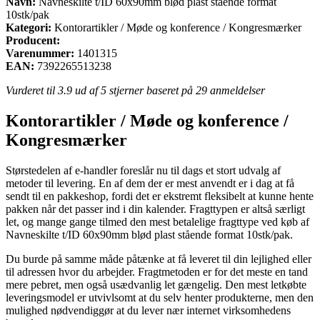
Navn:
Navneskilte t/ID 60x90mm blød plast stående format
10stk/pak
Kategori:
Kontorartikler / Møde og konference / Kongresmærker
Producent:
Varenummer:
1401315
EAN:
7392265513238
Vurderet til
3.9
ud af 5 stjerner baseret på
29
anmeldelser
Kontorartikler / Møde og konference /
Kongresmærker
Størstedelen af e-handler foreslår nu til dags et stort udvalg af
metoder til levering. En af dem der er mest anvendt er i dag at få
sendt til en pakkeshop, fordi det er ekstremt fleksibelt at kunne hente
pakken når det passer ind i din kalender. Fragttypen er altså særligt
let, og mange gange tilmed den mest betalelige fragttype ved køb af
Navneskilte t/ID 60x90mm blød plast stående format 10stk/pak.
Du burde på samme måde påtænke at få leveret til din lejlighed eller
til adressen hvor du arbejder. Fragtmetoden er for det meste en tand
mere pebret, men også usædvanlig let gængelig. Den mest letkøbte
leveringsmodel er utvivlsomt at du selv henter produkterne, men den
mulighed nødvendiggør at du lever nær internet virksomhedens