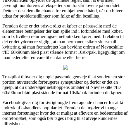
virksomheden opfylder de opstillede regler, samt at e-firmaet
jævnligt monitoreres af eksperter som forstår lovene på området.
Dette er desuden din chance for en hjælpende hånd, når du bliver
udsat for problemstillinger som følge af din bestilling.
Foruden dette er det prisværdigt at køber er påpasselig med de
elementære betingelser der kan spille ind i forbindelse med købet,
som fx hvilken returneringsret netbutikken kører med. I relation til
det er det ydermere vigtigt, at man permanent sikrer sin e-mail
kvittering, så man fremadrettet kan bevidne ordren af Navneskilte
t/ID 60x90mm blød plast stående format 10stk/pak, ligegyldigt om
man leder efter en vare til en dame eller herre.
Trustpilot tilbyder dig nogle passende genveje til at sondere en stor
portion nuværende forbrugeres synspunkter og derfor er det en
hjælp, at du undersøger netshoppens omtaler af Navneskilte t/ID
60x90mm blød plast stående format 10stk/pak forinden du køber.
Facebook giver dig for øvrigt nogle fremragende chancer for at få
indtryk af e-handlens popularitet. Foruden det møder vi mange
internet forretninger hvor det er muligt at aflevere en bedømmelse af
ordreforløbet, som også bør tages i brug til at afveje kundernes
tilfredshed.