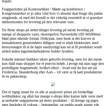
bopæl.
Fragtperioden på Kontorartikler / Møde og konference /
Kongresmærker er jo ultra vital hvis vi absolut skal bruge din pakke
omgående, så med det formål er det virkelig essentielt at vi gransker
tidshorisonten for levering på den relevante vare.
De fleste shops på nettet tilsiger levering på næste hverdag på
mange af shoppens varer, eksempelvis Navneskilte t/ID 60x90mm
blød plast stående format 10stk/pak, men husk at det kræver at
transaktionen gennemføres tidligere end et aftalt klokkeslæt, med
hensynstagen til at de højst sandsynligt kan nå at få produktet sendt
afsted inden lagermedarbejderne holder fyraften.
Enkelte internet butikker sikrer gebyrfri levering, men for det meste
kun ifald man shopper for et præcist beløb. I øvrigt må man tage den
prisbilligste fragtmetode, hvilket oftest – hvad end du bor tæt på
Fredericia, Skanderborg eller Aars – vil være at få kørt produkterne
til en pakkeshop.
Det er rigtig smart for os alle at analysere priser på forskellige
webbutikker, og altså har mange e-shops ikke kunne lade være med
at nedsætte salgspriserne på deres produkter – til drenge og piger,
men ligeledes til voksne – betragteligt, og endda nogle gange yde