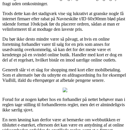
fragt uden omkostninger.
Trods dette kan det stadigvæk vise sig lukrativt at granske nogle få
internet firmaer efter rabat på Navneskilte t/ID 60x90mm blød plast
stående format 10stk/pak før du placerer ordren, sådan at man er
velinformeret til at modtage den laveste pris.
Du bør ikke desto mindre være så påvagt, at hvis en online
forretning forhandler varer til salg for en pris som anses for
usædvanlig overkommelig, så kan det for det meste være et
kendetegn på en svindel online butik. Handler med kort er dog en
del af et regelsæt, hvilket bistår en imod uærlige online outlets.
Generelt slår vi et slag for shopping med kort eller mobilbetaling.
Som et alternativ bør du udnytte en afdragsordning fra for eksempel
ViaBill, ifald du efterspørger at afbetale pengene senere.
Forud for at nogen køber hos en forhandler på nettet behøver man i
reglen tage stilling til forhandlerens regler, men det er almindeligvis
ikke særlig sjovt.
En nem løsning kan derfor være at bemærke om webbutikken er
tilsluttet e-mærket, eftersom det kan være en antydning af at online