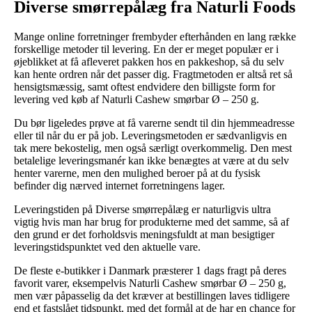
Diverse smørrepålæg fra Naturli Foods
Mange online forretninger frembyder efterhånden en lang række
forskellige metoder til levering. En der er meget populær er i
øjeblikket at få afleveret pakken hos en pakkeshop, så du selv
kan hente ordren når det passer dig. Fragtmetoden er altså ret så
hensigtsmæssig, samt oftest endvidere den billigste form for
levering ved køb af Naturli Cashew smørbar Ø – 250 g.
Du bør ligeledes prøve at få varerne sendt til din hjemmeadresse
eller til når du er på job. Leveringsmetoden er sædvanligvis en
tak mere bekostelig, men også særligt overkommelig. Den mest
betalelige leveringsmanér kan ikke benægtes at være at du selv
henter varerne, men den mulighed beroer på at du fysisk
befinder dig nærved internet forretningens lager.
Leveringstiden på Diverse smørrepålæg er naturligvis ultra
vigtig hvis man har brug for produkterne med det samme, så af
den grund er det forholdsvis meningsfuldt at man besigtiger
leveringstidspunktet ved den aktuelle vare.
De fleste e-butikker i Danmark præsterer 1 dags fragt på deres
favorit varer, eksempelvis Naturli Cashew smørbar Ø – 250 g,
men vær påpasselig da det kræver at bestillingen laves tidligere
end et fastslået tidspunkt, med det formål at de har en chance for