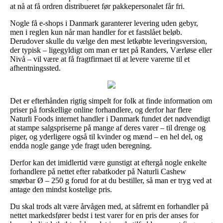
at nå at få ordren distribueret før pakkepersonalet får fri.
Nogle få e-shops i Danmark garanterer levering uden gebyr,
men i reglen kun når man handler for et fastslået beløb.
Derudover skulle du vælge den mest letkøbte leveringsversion,
der typisk – ligegyldigt om man er tæt på Randers, Værløse eller
Nivå – vil være at få fragtfirmaet til at levere varerne til et
afhentningssted.
Det er efterhånden rigtig simpelt for folk at finde information om
priser på forskellige online forhandlere, og derfor har flere
Naturli Foods internet handler i Danmark fundet det nødvendigt
at stampe salgspriserne på mange af deres varer – til drenge og
piger, og yderligere også til kvinder og mænd – en hel del, og
endda nogle gange yde fragt uden beregning.
Derfor kan det imidlertid være gunstigt at eftergå nogle enkelte
forhandlere på nettet efter rabatkoder på Naturli Cashew
smørbar Ø – 250 g forud for at du bestiller, så man er tryg ved at
antage den mindst kostelige pris.
Du skal trods alt være årvågen med, at såfremt en forhandler på
nettet markedsfører bedst i test varer for en pris der anses for