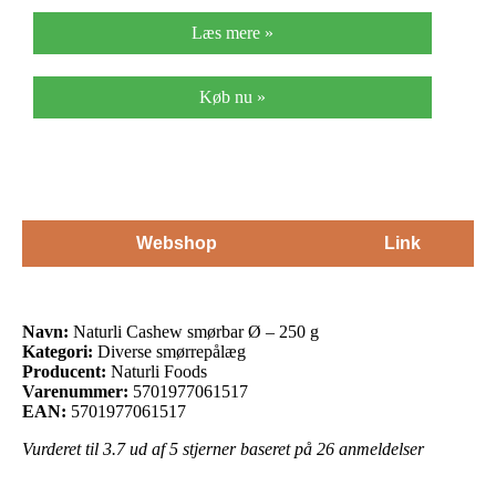
Læs mere »
Køb nu »
Webshop
Link
Navn:
Naturli Cashew smørbar Ø – 250 g
Kategori:
Diverse smørrepålæg
Producent:
Naturli Foods
Varenummer:
5701977061517
EAN:
5701977061517
Vurderet til
3.7
ud af 5 stjerner baseret på
26
anmeldelser