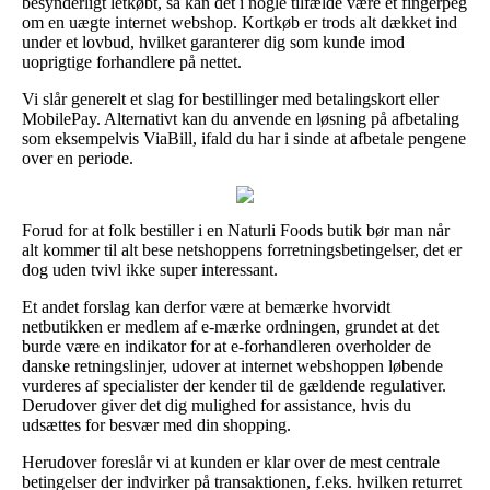
besynderligt letkøbt, så kan det i nogle tilfælde være et fingerpeg
om en uægte internet webshop. Kortkøb er trods alt dækket ind
under et lovbud, hvilket garanterer dig som kunde imod
uoprigtige forhandlere på nettet.
Vi slår generelt et slag for bestillinger med betalingskort eller
MobilePay. Alternativt kan du anvende en løsning på afbetaling
som eksempelvis ViaBill, ifald du har i sinde at afbetale pengene
over en periode.
Forud for at folk bestiller i en Naturli Foods butik bør man når
alt kommer til alt bese netshoppens forretningsbetingelser, det er
dog uden tvivl ikke super interessant.
Et andet forslag kan derfor være at bemærke hvorvidt
netbutikken er medlem af e-mærke ordningen, grundet at det
burde være en indikator for at e-forhandleren overholder de
danske retningslinjer, udover at internet webshoppen løbende
vurderes af specialister der kender til de gældende regulativer.
Derudover giver det dig mulighed for assistance, hvis du
udsættes for besvær med din shopping.
Herudover foreslår vi at kunden er klar over de mest centrale
betingelser der indvirker på transaktionen, f.eks. hvilken returret