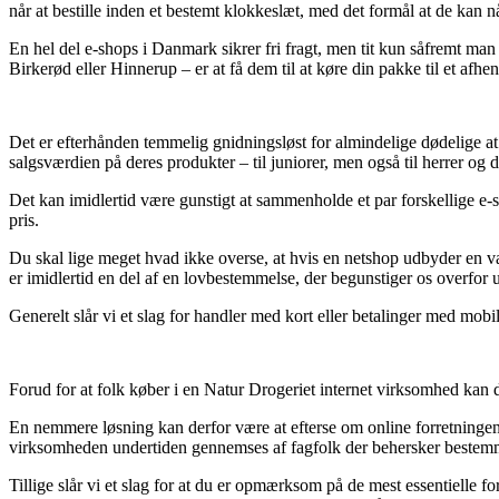
når at bestille inden et bestemt klokkeslæt, med det formål at de kan n
En hel del e-shops i Danmark sikrer fri fragt, men tit kun såfremt ma
Birkerød eller Hinnerup – er at få dem til at køre din pakke til et afhe
Det er efterhånden temmelig gnidningsløst for almindelige dødelige at 
salgsværdien på deres produkter – til juniorer, men også til herrer og 
Det kan imidlertid være gunstigt at sammenholde et par forskellige e-s
pris.
Du skal lige meget hvad ikke overse, at hvis en netshop udbyder en var
er imidlertid en del af en lovbestemmelse, der begunstiger os overfor u
Generelt slår vi et slag for handler med kort eller betalinger med mobi
Forud for at folk køber i en Natur Drogeriet internet virksomhed kan 
En nemmere løsning kan derfor være at efterse om online forretningen 
virksomheden undertiden gennemses af fagfolk der behersker bestemmel
Tillige slår vi et slag for at du er opmærksom på de mest essentielle 