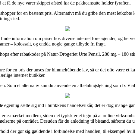
å at få de nye varer skippet afsted før de pakkeansatte holder fyraften.
n shopper for en bestemt pris. Alternativt må du gribe den mest letkøbt
ntningssted.
finde information om priser hos diverse internet foretagender, og herved
damer – kolossalt, og endda nogle gange tilbyde fri fragt.
hops efter rabatkoder på Natur-Drogeriet Urte Pensil, 280 mg – 180 stk.
e for en pris der anses for himmelråbende lav, så er det ofte være et ka
ærlige internet butikker.
len. Som et alternativ kan du anvende en afbetalingsløsning som fx ViaBi
de egentlig sætte sig ind i butikkens handelsvilkår, det er dog mange g
er e-mærket medlem, siden det typisk er et tegn på at online virksomhe
serne på området. Desuden får du anledning til bistand, såfremt du udsæ
forhold der gør sig gældende i forbindelse med handlen, til eksempel hv