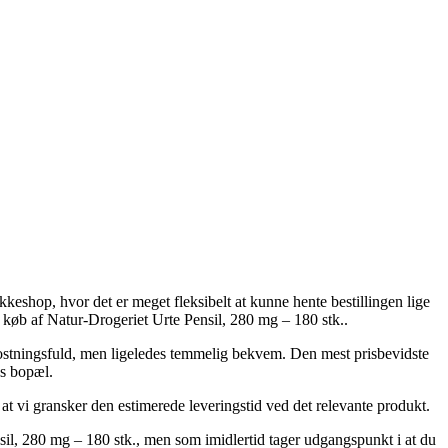
pakkeshop, hvor det er meget fleksibelt at kunne hente bestillingen lige
 køb af Natur-Drogeriet Urte Pensil, 280 mg – 180 stk..
 omkostningsfuld, men ligeledes temmelig bekvem. Den mest prisbevidste
ns bopæl.
at vi gransker den estimerede leveringstid ved det relevante produkt.
l, 280 mg – 180 stk., men som imidlertid tager udgangspunkt i at du