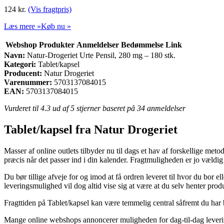
124
kr.
(Vis fragtpris)
Læs mere »
Køb nu »
Webshop
Produkter
Anmeldelser
Bedømmelse
Link
Navn:
Natur-Drogeriet Urte Pensil, 280 mg – 180 stk.
Kategori:
Tablet/kapsel
Producent:
Natur Drogeriet
Varenummer:
5703137084015
EAN:
5703137084015
Vurderet til
4.3
ud af 5 stjerner baseret på
34
anmeldelser
Tablet/kapsel fra Natur Drogeriet
Masser af online outlets tilbyder nu til dags et hav af forskellige metod
præcis når det passer ind i din kalender. Fragtmuligheden er jo vældi
Du bør tillige afveje for og imod at få ordren leveret til hvor du bor
leveringsmulighed vil dog altid vise sig at være at du selv henter prod
Fragttiden på Tablet/kapsel kan være temmelig central såfremt du har b
Mange online webshops annoncerer muligheden for dag-til-dag leverin