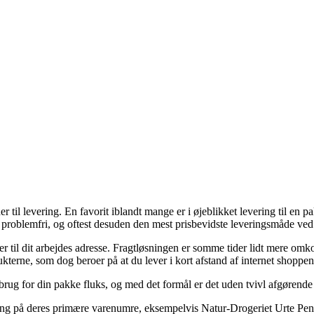
er til levering. En favorit iblandt mange er i øjeblikket levering til en 
g problemfri, og oftest desuden den mest prisbevidste leveringsmåde ved
 eller til dit arbejdes adresse. Fragtløsningen er somme tider lidt mere
ukterne, som dog beroer på at du lever i kort afstand af internet shoppe
rug for din pakke fluks, og med det formål er det uden tvivl afgørende 
g på deres primære varenumre, eksempelvis Natur-Drogeriet Urte Pensi