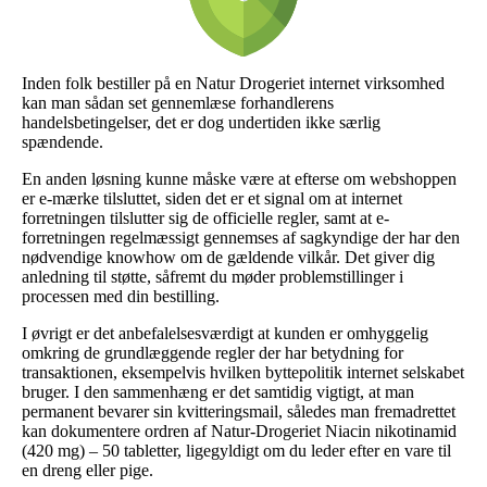
Inden folk bestiller på en Natur Drogeriet internet virksomhed
kan man sådan set gennemlæse forhandlerens
handelsbetingelser, det er dog undertiden ikke særlig
spændende.
En anden løsning kunne måske være at efterse om webshoppen
er e-mærke tilsluttet, siden det er et signal om at internet
forretningen tilslutter sig de officielle regler, samt at e-
forretningen regelmæssigt gennemses af sagkyndige der har den
nødvendige knowhow om de gældende vilkår. Det giver dig
anledning til støtte, såfremt du møder problemstillinger i
processen med din bestilling.
I øvrigt er det anbefalelsesværdigt at kunden er omhyggelig
omkring de grundlæggende regler der har betydning for
transaktionen, eksempelvis hvilken byttepolitik internet selskabet
bruger. I den sammenhæng er det samtidig vigtigt, at man
permanent bevarer sin kvitteringsmail, således man fremadrettet
kan dokumentere ordren af Natur-Drogeriet Niacin nikotinamid
(420 mg) – 50 tabletter, ligegyldigt om du leder efter en vare til
en dreng eller pige.