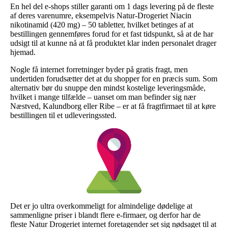
En hel del e-shops stiller garanti om 1 dags levering på de fleste
af deres varenumre, eksempelvis Natur-Drogeriet Niacin
nikotinamid (420 mg) – 50 tabletter, hvilket betinges af at
bestillingen gennemføres forud for et fast tidspunkt, så at de har
udsigt til at kunne nå at få produktet klar inden personalet drager
hjemad.
Nogle få internet forretninger byder på gratis fragt, men
undertiden forudsætter det at du shopper for en præcis sum. Som
alternativ bør du snuppe den mindst kostelige leveringsmåde,
hvilket i mange tilfælde – uanset om man befinder sig nær
Næstved, Kalundborg eller Ribe – er at få fragtfirmaet til at køre
bestillingen til et udleveringssted.
Det er jo ultra overkommeligt for almindelige dødelige at
sammenligne priser i blandt flere e-firmaer, og derfor har de
fleste Natur Drogeriet internet foretagender set sig nødsaget til at