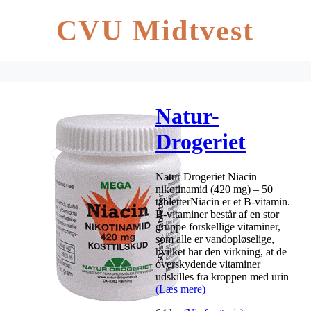
CVU Midtvest
Natur-
Drogeriet
Niacin
Natur Drogeriet Niacin
nikotinamid
nikotinamid (420 mg) – 50
tabletterNiacin er et B-vitamin.
(420 mg) – 50
B-vitaminer består af en stor
gruppe forskellige vitaminer,
tabletter
som alle er vandopløselige,
hvilket har den virkning, at de
overskydende vitaminer
udskilles fra kroppen med urin
(Læs mere)