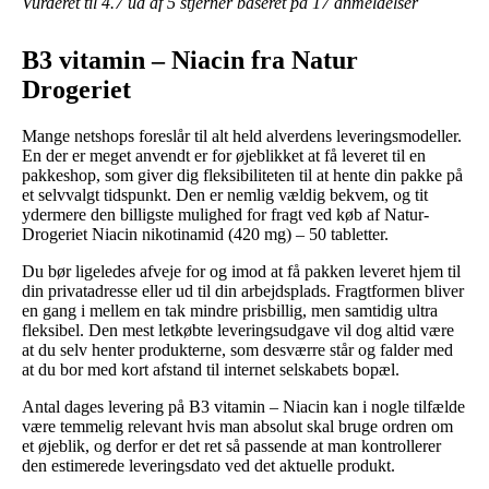
Vurderet til
4.7
ud af 5 stjerner baseret på
17
anmeldelser
B3 vitamin – Niacin fra Natur
Drogeriet
Mange netshops foreslår til alt held alverdens leveringsmodeller.
En der er meget anvendt er for øjeblikket at få leveret til en
pakkeshop, som giver dig fleksibiliteten til at hente din pakke på
et selvvalgt tidspunkt. Den er nemlig vældig bekvem, og tit
ydermere den billigste mulighed for fragt ved køb af Natur-
Drogeriet Niacin nikotinamid (420 mg) – 50 tabletter.
Du bør ligeledes afveje for og imod at få pakken leveret hjem til
din privatadresse eller ud til din arbejdsplads. Fragtformen bliver
en gang i mellem en tak mindre prisbillig, men samtidig ultra
fleksibel. Den mest letkøbte leveringsudgave vil dog altid være
at du selv henter produkterne, som desværre står og falder med
at du bor med kort afstand til internet selskabets bopæl.
Antal dages levering på B3 vitamin – Niacin kan i nogle tilfælde
være temmelig relevant hvis man absolut skal bruge ordren om
et øjeblik, og derfor er det ret så passende at man kontrollerer
den estimerede leveringsdato ved det aktuelle produkt.