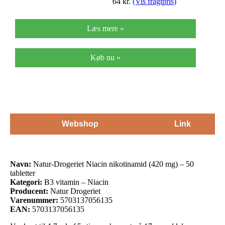
64
kr.
(Vis fragtpris)
Læs mere »
Køb nu »
Webshop
Link
Navn:
Natur-Drogeriet Niacin nikotinamid (420 mg) – 50
tabletter
Kategori:
B3 vitamin – Niacin
Producent:
Natur Drogeriet
Varenummer:
5703137056135
EAN:
5703137056135