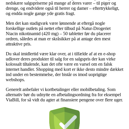
nedskære salgspriserne på mange af deres varer – til piger og
drenge, og endvidere også til herrer og damer – eftertrykkeligt,
og endda nogle gange yde gratis fragt.
Men det kan stadigvæk være lønnende at eftergå nogle
forskellige outlets på nettet efter tilbud på Natur-Drogeriet
Niacin nikotinamid (420 mg) – 50 tabletter før du placerer
ordren, således at man er skråsikker på at antage den mest
attraktive pris.
Du skal imidlertid være klar over, at i tilfælde af at en e-shop
udlover deres produkter til salg for en salgspris der kan virke
kolossalt tiltalende, kan det ofte være en varsel om en falsk
internet handler. Shopping med kort er ikke desto mindre dækket
ind under en bestemmelse, der bistår os imod uoprigtige
webshops.
Generelt anbefaler vi kortbetalinger eller mobilbetaling. Som
alternativ bør du udnytte en afbetalingsordning fra for eksempel
ViaBill, for så vidt du agter at finansiere pengene over flere uger.