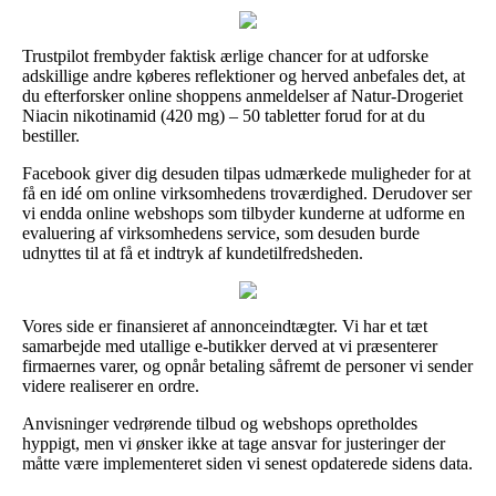
Trustpilot frembyder faktisk ærlige chancer for at udforske
adskillige andre køberes reflektioner og herved anbefales det, at
du efterforsker online shoppens anmeldelser af Natur-Drogeriet
Niacin nikotinamid (420 mg) – 50 tabletter forud for at du
bestiller.
Facebook giver dig desuden tilpas udmærkede muligheder for at
få en idé om online virksomhedens troværdighed. Derudover ser
vi endda online webshops som tilbyder kunderne at udforme en
evaluering af virksomhedens service, som desuden burde
udnyttes til at få et indtryk af kundetilfredsheden.
Vores side er finansieret af annonceindtægter. Vi har et tæt
samarbejde med utallige e-butikker derved at vi præsenterer
firmaernes varer, og opnår betaling såfremt de personer vi sender
videre realiserer en ordre.
Anvisninger vedrørende tilbud og webshops opretholdes
hyppigt, men vi ønsker ikke at tage ansvar for justeringer der
måtte være implementeret siden vi senest opdaterede sidens data.