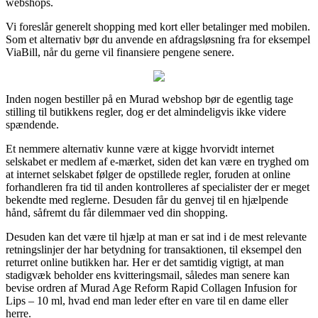
webshops.
Vi foreslår generelt shopping med kort eller betalinger med mobilen.
Som et alternativ bør du anvende en afdragsløsning fra for eksempel
ViaBill, når du gerne vil finansiere pengene senere.
Inden nogen bestiller på en Murad webshop bør de egentlig tage
stilling til butikkens regler, dog er det almindeligvis ikke videre
spændende.
Et nemmere alternativ kunne være at kigge hvorvidt internet
selskabet er medlem af e-mærket, siden det kan være en tryghed om
at internet selskabet følger de opstillede regler, foruden at online
forhandleren fra tid til anden kontrolleres af specialister der er meget
bekendte med reglerne. Desuden får du genvej til en hjælpende
hånd, såfremt du får dilemmaer ved din shopping.
Desuden kan det være til hjælp at man er sat ind i de mest relevante
retningslinjer der har betydning for transaktionen, til eksempel den
returret online butikken har. Her er det samtidig vigtigt, at man
stadigvæk beholder ens kvitteringsmail, således man senere kan
bevise ordren af Murad Age Reform Rapid Collagen Infusion for
Lips – 10 ml, hvad end man leder efter en vare til en dame eller
herre.