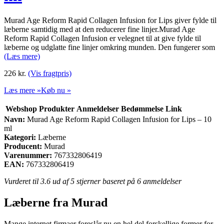
Murad Age Reform Rapid Collagen Infusion for Lips giver fylde til
læberne samtidig med at den reducerer fine linjer.Murad Age
Reform Rapid Collagen Infusion er velegnet til at give fylde til
læberne og udglatte fine linjer omkring munden. Den fungerer som
(Læs mere)
226
kr.
(Vis fragtpris)
Læs mere »
Køb nu »
Webshop
Produkter
Anmeldelser
Bedømmelse
Link
Navn:
Murad Age Reform Rapid Collagen Infusion for Lips – 10
ml
Kategori:
Læberne
Producent:
Murad
Varenummer:
767332806419
EAN:
767332806419
Vurderet til
3.6
ud af 5 stjerner baseret på
6
anmeldelser
Læberne fra Murad
Mange internet firmaer foreslår nu en hel del forskellige former for