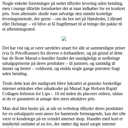
Nogle enkelte forretninger på nettet tilbyder levering uden betaling,
men i mange tilfælde forudsætter det at man indkøber for en konkret
pris. Som alternativ skulle man udvælge den mindst kostelige
leveringsmetode, der gerne – om du bor tæt på Hørsholm, Lillerød
eller Helsinge – vil blive at få fragtfirmaet til at bringe din pakke til
et afhentningssted.
Det har vist sig at være særdeles smart for alle at sammenligne priser
(via fx PriceRunner) fra diverse e-forhandlere, og på grund af dette
har de fleste Murad e-handler fundet det uundgåeligt at nedbringe
udsalgspriserne på deres produkter – til juniorer, og samtidig til
damer og herrer – voldsomt, og endda nogle gange præstere fragt
uden betaling.
Trods dette kan det stadigvæk blive lukrativt at granske forskellige
internet selskaber efter rabatkoder på Murad Age Reform Rapid
Collagen Infusion for Lips – 10 ml inden du placerer ordren, sådan
at du er garanteret at antage den mest attraktive pris.
Man skal blot huske på, at når en webshop tilbyder deres produkter
for en udsalgspris som anses for hamrende fremragende, kan det ofte
være et kendetegn på en svindel internet shop. Handler med kort er
imidlertid omfattet af en lov, der støtter dig imod uægte internet