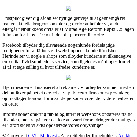
Trustpilot giver dig sådan set nyttige genveje til at gennemgå ret
mange aktuelle brugeres omtaler og derfor anbefaler vi, at du
eftergår netbutikkens omtaler af Murad Age Reform Rapid Collagen
Infusion for Lips – 10 ml inden du placerer din ordre.
Facebook tilbyder dig tilsvarende nogenlunde fordelagtige
muligheder for at få indsigt i webshoppens kundetilfredshed.
Herinde ser vi nogle e-shops som tilbyder kunderne at tilkendegive
en kritik af virksomhedens service, som ligeledes må drages fordel
af til at tage stilling til hvor tilfredse kunderne er.
Hjemmesiden er finansieret af reklamer. Vi arbejder sammen med en
del butikker på nettet derved at vi publicerer firmaernes produkter,
og modtager honorar forudsat de personer vi sender videre realiserer
en ordre.
Informationer omkring tilbud og internet webshops opdateres fra tid
til anden, men vi påtager os ikke ansvaret for ændringer der muligvis
er udført siden vi sidst opdaterede vores oplysninger.
© Copyright
CVU Midtvest
- Alle rettigheder forbeholdes -
Artikler