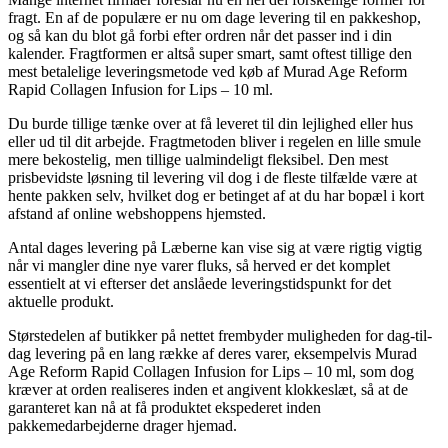
fragt. En af de populære er nu om dage levering til en pakkeshop,
og så kan du blot gå forbi efter ordren når det passer ind i din
kalender. Fragtformen er altså super smart, samt oftest tillige den
mest betalelige leveringsmetode ved køb af Murad Age Reform
Rapid Collagen Infusion for Lips – 10 ml.
Du burde tillige tænke over at få leveret til din lejlighed eller hus
eller ud til dit arbejde. Fragtmetoden bliver i regelen en lille smule
mere bekostelig, men tillige ualmindeligt fleksibel. Den mest
prisbevidste løsning til levering vil dog i de fleste tilfælde være at
hente pakken selv, hvilket dog er betinget af at du har bopæl i kort
afstand af online webshoppens hjemsted.
Antal dages levering på Læberne kan vise sig at være rigtig vigtig
når vi mangler dine nye varer fluks, så herved er det komplet
essentielt at vi efterser det anslåede leveringstidspunkt for det
aktuelle produkt.
Størstedelen af butikker på nettet frembyder muligheden for dag-til-
dag levering på en lang række af deres varer, eksempelvis Murad
Age Reform Rapid Collagen Infusion for Lips – 10 ml, som dog
kræver at orden realiseres inden et angivent klokkeslæt, så at de
garanteret kan nå at få produktet ekspederet inden
pakkemedarbejderne drager hjemad.