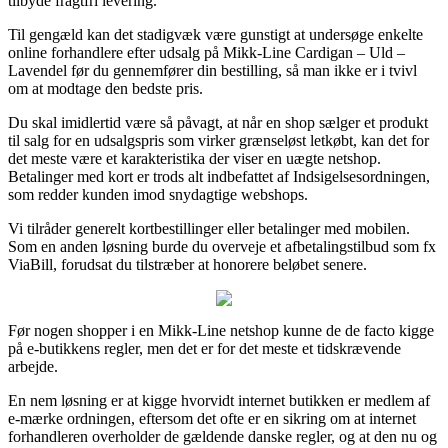
tilbyde fragtfri levering.
Til gengæld kan det stadigvæk være gunstigt at undersøge enkelte
online forhandlere efter udsalg på Mikk-Line Cardigan – Uld –
Lavendel før du gennemfører din bestilling, så man ikke er i tvivl
om at modtage den bedste pris.
Du skal imidlertid være så påvagt, at når en shop sælger et produkt
til salg for en udsalgspris som virker grænseløst letkøbt, kan det for
det meste være et karakteristika der viser en uægte netshop.
Betalinger med kort er trods alt indbefattet af Indsigelsesordningen,
som redder kunden imod snydagtige webshops.
Vi tilråder generelt kortbestillinger eller betalinger med mobilen.
Som en anden løsning burde du overveje et afbetalingstilbud som fx
ViaBill, forudsat du tilstræber at honorere beløbet senere.
Før nogen shopper i en Mikk-Line netshop kunne de de facto kigge
på e-butikkens regler, men det er for det meste et tidskrævende
arbejde.
En nem løsning er at kigge hvorvidt internet butikken er medlem af
e-mærke ordningen, eftersom det ofte er en sikring om at internet
forhandleren overholder de gældende danske regler, og at den nu og