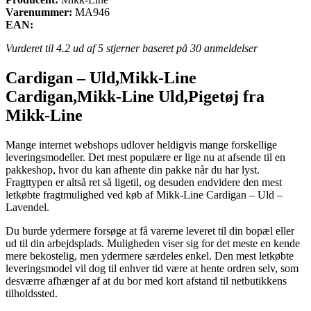
Varenummer:
MA946
EAN:
Vurderet til
4.2
ud af 5 stjerner baseret på
30
anmeldelser
Cardigan – Uld,Mikk-Line
Cardigan,Mikk-Line Uld,Pigetøj fra
Mikk-Line
Mange internet webshops udlover heldigvis mange forskellige
leveringsmodeller. Det mest populære er lige nu at afsende til en
pakkeshop, hvor du kan afhente din pakke når du har lyst.
Fragttypen er altså ret så ligetil, og desuden endvidere den mest
letkøbte fragtmulighed ved køb af Mikk-Line Cardigan – Uld –
Lavendel.
Du burde ydermere forsøge at få varerne leveret til din bopæl eller
ud til din arbejdsplads. Muligheden viser sig for det meste en kende
mere bekostelig, men ydermere særdeles enkel. Den mest letkøbte
leveringsmodel vil dog til enhver tid være at hente ordren selv, som
desværre afhænger af at du bor med kort afstand til netbutikkens
tilholdssted.