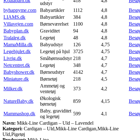
Koalabarn.dk
418
4,8
Besø
udstyr
byhappyme.com
Babyartikler
1112
4,8
Besø
LIAMS.dk
Babyartikler
384
4,8
Besø
Villavejen.com
Børneværelset
1100
4,8
Besø
Babyplan.dk
Graviditet
94
4,8
Besø
Tralaleg.dk
Legetøj
48
4,8
Besø
MamaMilla.dk
Babyudstyr
126
4,75
Besø
Legehjulet.dk
Legetøj på hjul
3725
4,75
Besø
Livrig.dk
Småbørnsudstyr
218
4,7
Besø
Netcentret.dk
Legetøj
348
4,7
Besø
Babyshower.dk
Børneudstyr
4142
4,7
Besø
Miniature.dk
Børnetøj
218
4,5
Besø
Ammetøj og
Milker.dk
373
4,2
Besø
ventetøj
Økologisk
NatureBaby.dk
859
4,15
Besø
børnetøj
Baby, graviditet
Mammashop.dk
599
4,1
Besø
og legetøj
Navn:
Mikk-Line Cardigan – Uld – Lavendel
Kategori:
Cardigan – Uld,Mikk-Line Cardigan,Mikk-Line
Uld,Pigetøj
Producent:
Mikk-Line