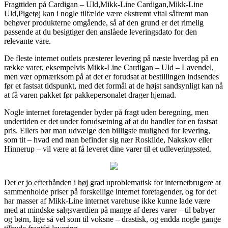
Fragttiden på Cardigan – Uld,Mikk-Line Cardigan,Mikk-Line
Uld,Pigetøj kan i nogle tilfælde være ekstremt vital såfremt man
behøver produkterne omgående, så af den grund er det rimelig
passende at du besigtiger den anslåede leveringsdato for den
relevante vare.
De fleste internet outlets præsterer levering på næste hverdag på en
række varer, eksempelvis Mikk-Line Cardigan – Uld – Lavendel,
men vær opmærksom på at det er forudsat at bestillingen indsendes
før et fastsat tidspunkt, med det formål at de højst sandsynligt kan nå
at få varen pakket før pakkepersonalet drager hjemad.
Nogle internet foretagender byder på fragt uden beregning, men
undertiden er det under forudsætning af at du handler for en fastsat
pris. Ellers bør man udvælge den billigste mulighed for levering,
som tit – hvad end man befinder sig nær Roskilde, Nakskov eller
Hinnerup – vil være at få leveret dine varer til et udleveringssted.
Det er jo efterhånden i høj grad uproblematisk for internetbrugere at
sammenholde priser på forskellige internet foretagender, og for det
har masser af Mikk-Line internet varehuse ikke kunne lade være
med at mindske salgsværdien på mange af deres varer – til babyer
og børn, lige så vel som til voksne – drastisk, og endda nogle gange