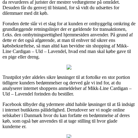
da revurderes af jurister der mestrer vedtægterne på området.
Desuden får du genvej til bistand, for så vidt du udsættes for
dilemmaer med dit køb.
Foruden dette slår vi et slag for at kunden er omhyggelig omkring de
grundlæggende retningslinjer der er gældende for transaktionen,
f.eks. den ombytningsrettighed hjemmesiden anvender. På grund af
dette er det også afgørende, at man til enhver tid sikrer ens
købsbekræftelse, så man altid kan bevidne sin shopping af Mikk-
Line Cardigan – Uld – Lavendel, hvad end man skal købe gave til
en pige eller dreng.
Trustpilot yder aldeles sikre løsninger til at fortolke en stor portion
tidligere kunders bedømmelser og derved går vi ind for, at du
analyserer internet shoppens anmeldelser af Mikk-Line Cardigan –
Uld – Lavendel forinden du bestiller.
Facebook tilbyder dig ydermere altid habile løsninger til at få indsigt
i internet butikkens pålidelighed. Derudover ser vi nogle online
selskaber i Danmark hvor du kan forfatte en bedømmelse af deres
køb, som også bør anvendes til at tage stilling til hvor glade
kunderne er.