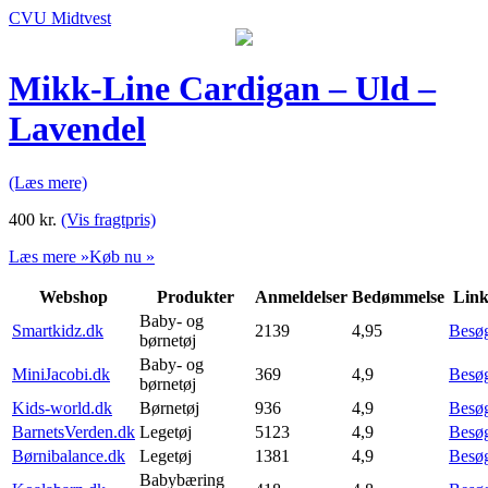
CVU Midtvest
Mikk-Line Cardigan – Uld –
Lavendel
(Læs mere)
400
kr.
(Vis fragtpris)
Læs mere »
Køb nu »
Webshop
Produkter
Anmeldelser
Bedømmelse
Lin
Baby- og
Smartkidz.dk
2139
4,95
Besø
børnetøj
Baby- og
MiniJacobi.dk
369
4,9
Besø
børnetøj
Kids-world.dk
Børnetøj
936
4,9
Besø
BarnetsVerden.dk
Legetøj
5123
4,9
Besø
Børnibalance.dk
Legetøj
1381
4,9
Besø
Babybæring