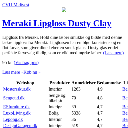
CVU Midtvest
Meraki Lipgloss Dusty Clay
Lipgloss fra Meraki. Hold dine læber smukke og bløde med denne
lækre lipgloss fra Meraki. Lipglossen har en blød konsistens og en
flot farve, som giver dine læber en smuk glans. Dusty glas er det
perfekte farvevalg til dig, som er vild med mørke læber.
(Læs mere)
95
kr.
(Vis fragtpris)
Læs mere »
Køb nu »
Webshop
Produkter
Anmeldelser
Bedømmelse
Li
Mostersskur.dk
Interiør
1263
4,9
Be
Senge og
Sengetid.dk
70
4,8
Be
tilbehør
ESfurniture.dk
Interiør
39
4,7
Be
LuxoLiving.dk
Bolig
5338
4,7
Be
Lepong.dk
Interiør
36
4,7
Be
DesignGaragen.dk
Interiør
519
4,7
Be