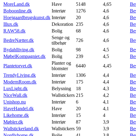
MoreLand.dk
Have
5148
4,65
Be
Boboonline.dk
Interiør
1276
4,6
Be
Hoejgaardbrugskunst.dk
Interiør
20
4,6
Be
Illux.dk
Dekoration
235
4,6
Be
RAW58.dk
Bolig
68
4,6
Be
Senge og
BedreNætter.dk
726
4,6
Be
tilbehør
Bydahlliving.dk
Bolig
98
4,5
Be
MøbelKompagniet.dk
Bolig
239
4,5
Be
Planter og
Plantetorvet.dk
6440
4,45
Be
blomster
TrendyLiving.dk
Interiør
1306
4,4
Be
ModernRoom.dk
Interiør
175
4,4
Be
LuxLight.dk
Belysning
18
4,3
Be
NiceWall.dk
Wallstickers
215
4,2
Be
Unishop.nu
Interiør
6
4,1
Be
HaveHandel.dk
Have
20
4,1
Be
Likehome.dk
Interiør
15
4
Be
Møbler.dk
Interiør
87
3,9
Be
Wallstickerland.dk
Wallstickers
59
3,9
Be
Nordlyhome.dk
Bolig
41
3,8
Be