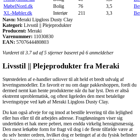
MøbelNord.dk
Bolig
76
3,5
Be
XL-Møbler.dk
Interiør
211
3,3
Be
Navn:
Meraki Lipgloss Dusty Clay
Kategori:
Livsstil || Plejeprodukter
Producent:
Meraki
Varenummer:
11030830
EAN:
5707644480803
Vurderet til
3.7
ud af 5 stjerner baseret på
6
anmeldelser
Livsstil || Plejeprodukter fra Meraki
Størstedelen af e-handler udlover til alt held et bredt udvalg af
leveringsmodeller. En favorit er nu om dage pakkeshoppen, fordi du
dermed nemt kan hente produkterne når du har lyst. Den er altså
ekstremt uproblematisk, og oftest ligeledes den mest betalelige
leveringstype ved køb af Meraki Lipgloss Dusty Clay.
Du kan også afveje for og imod at bestille levering til din lejlighed
eller hus eller til dit arbejdes adresse. Fragtløsningen viser sig
undertiden et hak mere pebret, men endda virkelig hensigtsmæssig.
Den mest letkøbte form for fragt vil dog i de fleste tilfælde være at
du selv henter ordren, hvilket dog er betinget af at du fysisk befinder