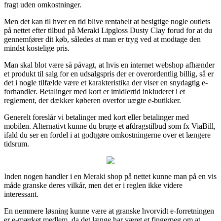
fragt uden omkostninger.
Men det kan til hver en tid blive rentabelt at besigtige nogle outlets
på nettet efter tilbud på Meraki Lipgloss Dusty Clay forud for at du
gennemfører dit køb, således at man er tryg ved at modtage den
mindst kostelige pris.
Man skal blot være så påvagt, at hvis en internet webshop afhænder
et produkt til salg for en udsalgspris der er overordentlig billig, så er
det i nogle tilfælde være et karakteristika der viser en snydagtig e-
forhandler. Betalinger med kort er imidlertid inkluderet i et
reglement, der dækker køberen overfor uægte e-butikker.
Generelt foreslår vi betalinger med kort eller betalinger med
mobilen. Alternativt kunne du bruge et afdragstilbud som fx ViaBill,
ifald du ser en fordel i at godtgøre omkostningerne over et længere
tidsrum.
Inden nogen handler i en Meraki shop på nettet kunne man på en vis
måde granske deres vilkår, men det er i reglen ikke videre
interessant.
En nemmere løsning kunne være at granske hvorvidt e-forretningen
er e-mærket medlem, da det længe har været et fingerpeg om at