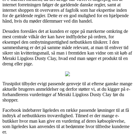
internet forretningen følger de gældende danske regler, samt at
internet shoppen tit overværes af fagfolk som har ekspertise inden
for de gældende regler. Dette er en god mulighed for en hjælpende
hånd, hvis du møder dilemmaer ved din handel.
Desuden foreslåes det at kunden er oppe på mærkerne omkring de
mest centrale vilkår der kan have indflydelse på ordren, for
eksempel den ombytningsrettighed netbutikken tilsikrer. I den
sammenhæng er det på samme måde relevant, at man til enhver tid
sikrer sin kvitteringsmail, så man i fremtiden kan vidne om sit køb af
Meraki Lipgloss Dusty Clay, hvad end man søger et produkt til en
dreng eller pige.
Trustpilot tilbyder evigt passende genveje til at efterse ganske mange
aktuelle brugeres anmeldelser og derfor støtter vi, at du kigger på e-
forhandlerens vurderinger af Meraki Lipgloss Dusty Clay før du
shopper.
Facebook indebærer ligeledes en række passende løsninger til at få
indtryk af netbutikkens troværdighed. Tilmed er der mange e-
butikker hvor man kan give en vurdering af deres købsoplevelse,
som ligeledes kan anvendes til at bedømme hvor tilfredse kunderne
er.