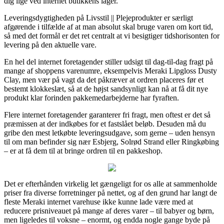
dig lige ved internet butikkens lager.
Leveringsdygtigheden på Livsstil || Plejeprodukter er særligt
afgørende i tilfælde af at man absolut skal bruge varen om kort tid,
så med det formål er det ret centralt at vi besigtiger tidshorisonten for
levering på den aktuelle vare.
En hel del internet foretagender stiller udsigt til dag-til-dag fragt på
mange af shoppens varenumre, eksempelvis Meraki Lipgloss Dusty
Clay, men vær på vagt da det påkræver at ordren placeres før et
bestemt klokkeslæt, så at de højst sandsynligt kan nå at få dit nye
produkt klar forinden pakkemedarbejderne har fyraften.
Flere internet foretagender garanterer fri fragt, men oftest er det så
præmissen at der indkøbes for et fastslået beløb. Desuden må du
gribe den mest letkøbte leveringsudgave, som gerne – uden hensyn
til om man befinder sig nær Esbjerg, Solrød Strand eller Ringkøbing
– er at få dem til at bringe ordren til en pakkeshop.
Det er efterhånden virkelig let gængeligt for os alle at sammenholde
priser fra diverse forretninger på nettet, og af den grund har langt de
fleste Meraki internet varehuse ikke kunne lade være med at
reducere prisniveauet på mange af deres varer – til babyer og børn,
men ligeledes til voksne – enormt, og endda nogle gange byde på