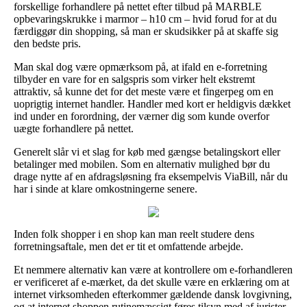
forskellige forhandlere på nettet efter tilbud på MARBLE
opbevaringskrukke i marmor – h10 cm – hvid forud for at du
færdiggør din shopping, så man er skudsikker på at skaffe sig
den bedste pris.
Man skal dog være opmærksom på, at ifald en e-forretning
tilbyder en vare for en salgspris som virker helt ekstremt
attraktiv, så kunne det for det meste være et fingerpeg om en
uoprigtig internet handler. Handler med kort er heldigvis dækket
ind under en forordning, der værner dig som kunde overfor
uægte forhandlere på nettet.
Generelt slår vi et slag for køb med gængse betalingskort eller
betalinger med mobilen. Som en alternativ mulighed bør du
drage nytte af en afdragsløsning fra eksempelvis ViaBill, når du
har i sinde at klare omkostningerne senere.
Inden folk shopper i en shop kan man reelt studere dens
forretningsaftale, men det er tit et omfattende arbejde.
Et nemmere alternativ kan være at kontrollere om e-forhandleren
er verificeret af e-mærket, da det skulle være en erklæring om at
internet virksomheden efterkommer gældende dansk lovgivning,
og at internet shoppen rutinemæssigt føres tilsyn med af jurister