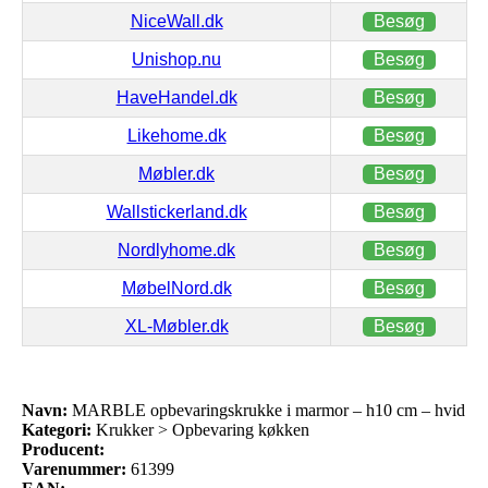
NiceWall.dk
Besøg
Unishop.nu
Besøg
HaveHandel.dk
Besøg
Likehome.dk
Besøg
Møbler.dk
Besøg
Wallstickerland.dk
Besøg
Nordlyhome.dk
Besøg
MøbelNord.dk
Besøg
XL-Møbler.dk
Besøg
Navn:
MARBLE opbevaringskrukke i marmor – h10 cm – hvid
Kategori:
Krukker > Opbevaring køkken
Producent:
Varenummer:
61399