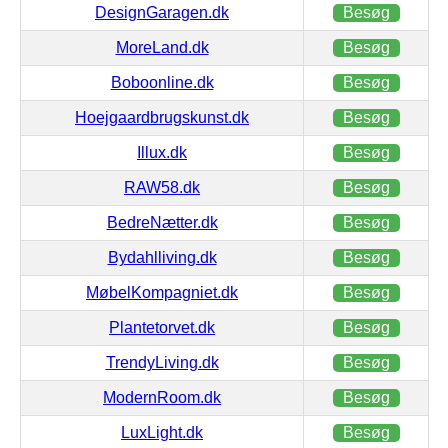
DesignGaragen.dk
Besøg
MoreLand.dk
Besøg
Boboonline.dk
Besøg
Hoejgaardbrugskunst.dk
Besøg
Illux.dk
Besøg
RAW58.dk
Besøg
BedreNætter.dk
Besøg
Bydahlliving.dk
Besøg
MøbelKompagniet.dk
Besøg
Plantetorvet.dk
Besøg
TrendyLiving.dk
Besøg
ModernRoom.dk
Besøg
LuxLight.dk
Besøg