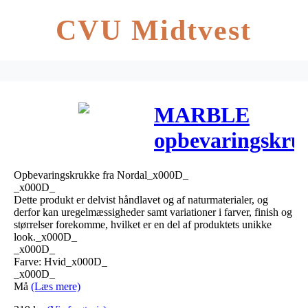
CVU Midtvest
MARBLE
opbevaringskru
i marmor –
Opbevaringskrukke fra Nordal_x000D_
h10 cm – hvid
_x000D_
Dette produkt er delvist håndlavet og af naturmaterialer, og
derfor kan uregelmæssigheder samt variationer i farver, finish og
størrelser forekomme, hvilket er en del af produktets unikke
look._x000D_
_x000D_
Farve: Hvid_x000D_
_x000D_
Må
(Læs mere)