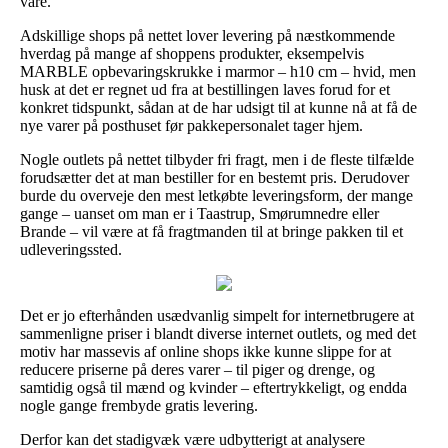
vare.
Adskillige shops på nettet lover levering på næstkommende
hverdag på mange af shoppens produkter, eksempelvis
MARBLE opbevaringskrukke i marmor – h10 cm – hvid, men
husk at det er regnet ud fra at bestillingen laves forud for et
konkret tidspunkt, sådan at de har udsigt til at kunne nå at få de
nye varer på posthuset før pakkepersonalet tager hjem.
Nogle outlets på nettet tilbyder fri fragt, men i de fleste tilfælde
forudsætter det at man bestiller for en bestemt pris. Derudover
burde du overveje den mest letkøbte leveringsform, der mange
gange – uanset om man er i Taastrup, Smørumnedre eller
Brande – vil være at få fragtmanden til at bringe pakken til et
udleveringssted.
Det er jo efterhånden usædvanlig simpelt for internetbrugere at
sammenligne priser i blandt diverse internet outlets, og med det
motiv har massevis af online shops ikke kunne slippe for at
reducere priserne på deres varer – til piger og drenge, og
samtidig også til mænd og kvinder – eftertrykkeligt, og endda
nogle gange frembyde gratis levering.
Derfor kan det stadigvæk være udbytterigt at analysere