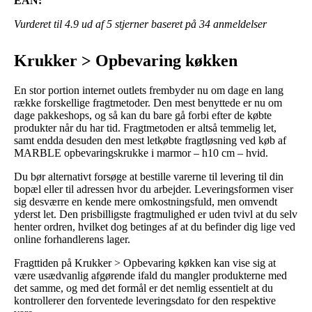
EAN:
Vurderet til
4.9
ud af 5 stjerner baseret på
34
anmeldelser
Krukker > Opbevaring køkken
En stor portion internet outlets frembyder nu om dage en lang
række forskellige fragtmetoder. Den mest benyttede er nu om
dage pakkeshops, og så kan du bare gå forbi efter de købte
produkter når du har tid. Fragtmetoden er altså temmelig let,
samt endda desuden den mest letkøbte fragtløsning ved køb af
MARBLE opbevaringskrukke i marmor – h10 cm – hvid.
Du bør alternativt forsøge at bestille varerne til levering til din
bopæl eller til adressen hvor du arbejder. Leveringsformen viser
sig desværre en kende mere omkostningsfuld, men omvendt
yderst let. Den prisbilligste fragtmulighed er uden tvivl at du selv
henter ordren, hvilket dog betinges af at du befinder dig lige ved
online forhandlerens lager.
Fragttiden på Krukker > Opbevaring køkken kan vise sig at
være usædvanlig afgørende ifald du mangler produkterne med
det samme, og med det formål er det nemlig essentielt at du
kontrollerer den forventede leveringsdato for den respektive