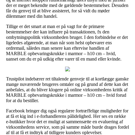
der er meget bekendte med de gældende bestemmelser. Desuden
får du genvej til at blive assisteret, for så vidt du møder
dilemmaer med din handel.
Tillige er det smart at man er på vagt for de primære
bestemmelser der kan influere på transaktionen, fx den
ombytningspolitik virksomheden bruger. I den forbindelse er det
ligeledes afgørende, at man når som helst opbevarer ens
ordremail, således man senere kan eftervise handlen af
MARBLE opbevaringskrukke i marmor – h10 cm – hvid,
uanset om du er på udkig efter varer til en mand eller kvinde.
Trustpilot indebærer ret tiltalende genveje til at kortlægge ganske
mange nuværende brugeres omtaler og på grund af dette kan det
anbefales, at du bliver klogere på online virksomhedens kritik af
MARBLE opbevaringskrukke i marmor – h10 cm – hvid forud
for at du bestiller.
Facebook bringer dig også regulære fortræffelige muligheder for
at få et kig ind i e-forhandlerens pålidelighed. Her ses en række
e-butikker hvor det er muligt at sammensætte en evaluering af
virksomhedens service, som på samme måde burde drages fordel
af til at få et indtryk af tidligere kunders oplevelser.