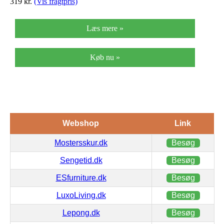
319
kr.
(Vis fragtpris)
Læs mere »
Køb nu »
Webshop
Link
Mostersskur.dk
Besøg
Sengetid.dk
Besøg
ESfurniture.dk
Besøg
LuxoLiving.dk
Besøg
Lepong.dk
Besøg