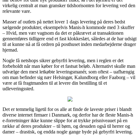
virkelig centralt at man gransker tidshorisonten for levering ved den
relevante vare.
Masser af outlets på nettet lover 1 dags levering på deres bedst
sælgende produkter, eksempelvis Manis-h kommode med 3 skuffer
– Hvid, men vær vagtsom da det er påkrævet at transaktionen
gennemføres tidligere end et fast klokkeslæt, således at de har udsigt
til at kunne nå at få ordren på posthuset inden medarbejderne drager
hjemad.
Nogle få netshops sikrer gebyrfri levering, men i reglen er det
forbeholdt når man køber for et fastsat beløb. Alternativt skulle man
udvælge den mest letkøbte leveringsmanér, som oftest – uafhængig
om man befinder sig nær Helsingør, Kalundborg eller Faaborg – vil
være at få fragtmanden til at levere din bestilling til et
udleveringssted.
Det er temmelig ligetil for os alle at finde de laveste priser i blandt
diverse internet firmaer i Danmark, og derfor har de fleste Manis-h
e-forretninger ikke kunne slippe for at trykke prisniveauet på en
række af deres produkter – til børn, og desuden også til herrer og
damer – drastisk, og endda nogle gange byde på gebyrfri levering.