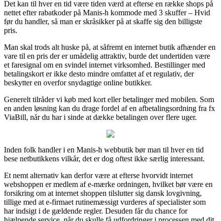
Det kan til hver en tid være tiden værd at efterse en række shops på
nettet efter rabatkoder på Manis-h kommode med 3 skuffer – Hvid
før du handler, så man er skråsikker på at skaffe sig den billigste
pris.
Man skal trods alt huske på, at såfremt en internet butik afhænder en
vare til en pris der er umådelig attraktiv, burde det undertiden være
et faresignal om en svindel internet virksomhed. Bestillinger med
betalingskort er ikke desto mindre omfattet af et regulativ, der
beskytter en overfor snydagtige online butikker.
Generelt tilråder vi køb med kort eller betalinger med mobilen. Som
en anden løsning kan du drage fordel af en afbetalingsordning fra fx
ViaBill, når du har i sinde at dække betalingen over flere uger.
Inden folk handler i en Manis-h webbutik bør man til hver en tid
bese netbutikkens vilkår, det er dog oftest ikke særlig interessant.
Et nemt alternativ kan derfor være at efterse hvorvidt internet
webshoppen er medlem af e-mærke ordningen, hvilket bør være en
forsikring om at internet shoppen tilslutter sig dansk lovgivning,
tillige med at e-firmaet rutinemæssigt vurderes af specialister som
har indsigt i de gældende regler. Desuden får du chance for
hjælpende service, når du skulle få udfordringer i processen med dit