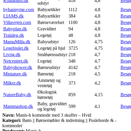
Koalabarn.dk
418
4,8
Besø
udstyr
byhappyme.com
Babyartikler
1112
4,8
Besø
LIAMS.dk
Babyartikler
384
4,8
Besø
Villavejen.com
Børneværelset
1100
4,8
Besø
Babyplan.dk
Graviditet
94
4,8
Besø
Tralaleg.dk
Legetøj
48
4,8
Besø
MamaMilla.dk
Babyudstyr
126
4,75
Besø
Legehjulet.dk
Legetøj på hjul
3725
4,75
Besø
Livrig.dk
Småbørnsudstyr
218
4,7
Besø
Netcentret.dk
Legetøj
348
4,7
Besø
Babyshower.dk
Børneudstyr
4142
4,7
Besø
Miniature.dk
Børnetøj
218
4,5
Besø
Ammetøj og
Milker.dk
373
4,2
Besø
ventetøj
Økologisk
NatureBaby.dk
859
4,15
Besø
børnetøj
Baby, graviditet
Mammashop.dk
599
4,1
Besø
og legetøj
Navn:
Manis-h kommode med 3 skuffer – Hvid
Kategori:
Børn || Børnemøbler & indretning || Pusleborde & -
kommoder
Producent:
Manis-h