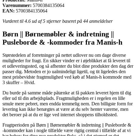
Varenummer:
5700384135064
EAN:
5700384135064
Vurderet til
4.6
ud af 5 stjerner baseret på
44
anmeldelser
Børn || Børnemøbler & indretning ||
Pusleborde & -kommoder fra Manis-h
Størstedelen af forretninger på nettet udlover nu om dage diverse
muligheder for fragt. En sikker vinder er i øjeblikket at få leveret til
et udleveringssted, og så afhenter du blot dine produkter den dag der
passer dig. Metoden er jo ualmindeligt ligetil, og tit ligeledes den
mest prisbevidste fragtmulighed ved køb af Manis-h kommode med
3 skuffer – Hvid.
Du burde på samme måde påtænke at få pakken leveret hjem til dig
eller ud til din arbejdsplads. Fragtmuligheden er i regelen en lille
smule mere pebret, men endda temmelig nem. Den billigste form for
levering kan ikke benægtes at være at du selv henter varerne, men
det beroer på at du er lige ved internet shoppens tilholdssted.
Fragtperioden på Børn || Børnemøbler & indretning || Pusleborde &
-kommoder kan i nogle tilfælde være rigtig central i tilfælde af at vi
har behov for dine nye produkter fluks, så i det øjemed er det