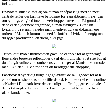
indkøb.
Endvidere stiller vi forslag om at man er påpasselig med de mest
centrale regler der kan have betydning for transaktionen, f.eks. den
ombytningsrettighed internet webshoppen anvender. På grund af
dette er det ydermere afgørende, at man stadigvæk sikrer sin
kvittering på e-mail, således man til enhver tid kan dokumentere
ordren af Manis-h kommode med 3 skuffer – Hvid, uafhængig om
du søger produkter til en dreng eller pige.
Trustpilot tilbyder fuldkommen gavnlige chancer for at gennemgå
flere andre brugeres reflektioner og af den grund slår vi et slag for, at
du eftergår online virksomhedens vurderinger af Manis-h kommode
med 3 skuffer – Hvid forinden du færdiggør din shopping.
Facebook tilbyder dig tillige rigtig værdifulde muligheder for at få
en idé om netshoppens kundetilfredshed. Her møder vi endda online
selskaber i Danmark hvor det er muligt at offentliggøre en omtale af
deres købsoplevelse, som tilmed må bruges til at bedømme hvor
glade kunderne er.