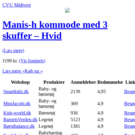
CVU Midtvest
Manis-h kommode med 3
skuffer – Hvid
(Læs mere)
1199
kr.
(Vis fragtpris)
Læs mere »
Køb nu »
Webshop
Produkter
Anmeldelser
Bedømmelse
Lin
Baby- og
Smartkidz.dk
2139
4,95
Besø
børnetøj
Baby- og
MiniJacobi.dk
369
4,9
Besø
børnetøj
Kids-world.dk
Børnetøj
936
4,9
Besø
BarnetsVerden.dk
Legetøj
5123
4,9
Besø
Børnibalance.dk
Legetøj
1381
4,9
Besø
Babybæring