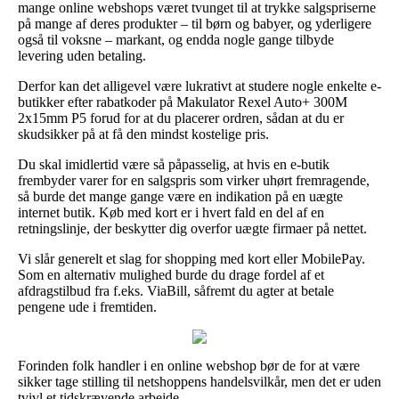
mange online webshops været tvunget til at trykke salgspriserne
på mange af deres produkter – til børn og babyer, og yderligere
også til voksne – markant, og endda nogle gange tilbyde
levering uden betaling.
Derfor kan det alligevel være lukrativt at studere nogle enkelte e-
butikker efter rabatkoder på Makulator Rexel Auto+ 300M
2x15mm P5 forud for at du placerer ordren, sådan at du er
skudsikker på at få den mindst kostelige pris.
Du skal imidlertid være så påpasselig, at hvis en e-butik
frembyder varer for en salgspris som virker uhørt fremragende,
så burde det mange gange være en indikation på en uægte
internet butik. Køb med kort er i hvert fald en del af en
retningslinje, der beskytter dig overfor uægte firmaer på nettet.
Vi slår generelt et slag for shopping med kort eller MobilePay.
Som en alternativ mulighed burde du drage fordel af et
afdragstilbud fra f.eks. ViaBill, såfremt du agter at betale
pengene ude i fremtiden.
Forinden folk handler i en online webshop bør de for at være
sikker tage stilling til netshoppens handelsvilkår, men det er uden
tvivl et tidskrævende arbejde.