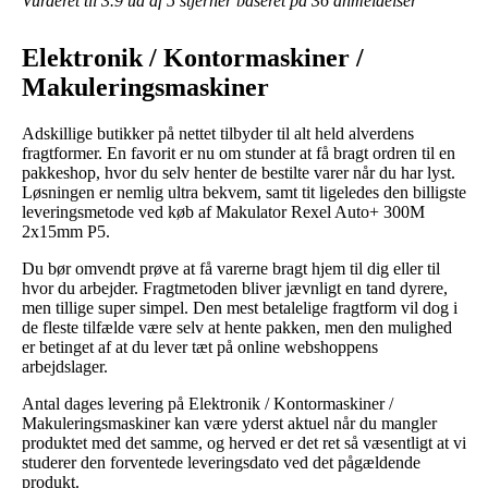
Vurderet til
3.9
ud af 5 stjerner baseret på
36
anmeldelser
Elektronik / Kontormaskiner /
Makuleringsmaskiner
Adskillige butikker på nettet tilbyder til alt held alverdens
fragtformer. En favorit er nu om stunder at få bragt ordren til en
pakkeshop, hvor du selv henter de bestilte varer når du har lyst.
Løsningen er nemlig ultra bekvem, samt tit ligeledes den billigste
leveringsmetode ved køb af Makulator Rexel Auto+ 300M
2x15mm P5.
Du bør omvendt prøve at få varerne bragt hjem til dig eller til
hvor du arbejder. Fragtmetoden bliver jævnligt en tand dyrere,
men tillige super simpel. Den mest betalelige fragtform vil dog i
de fleste tilfælde være selv at hente pakken, men den mulighed
er betinget af at du lever tæt på online webshoppens
arbejdslager.
Antal dages levering på Elektronik / Kontormaskiner /
Makuleringsmaskiner kan være yderst aktuel når du mangler
produktet med det samme, og herved er det ret så væsentligt at vi
studerer den forventede leveringsdato ved det pågældende
produkt.