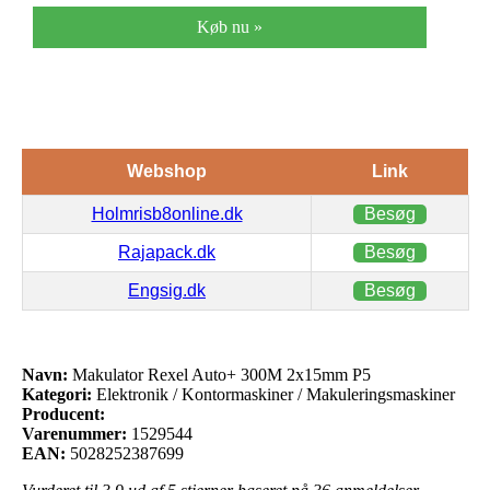
Køb nu »
Webshop
Link
Holmrisb8online.dk
Besøg
Rajapack.dk
Besøg
Engsig.dk
Besøg
Navn:
Makulator Rexel Auto+ 300M 2x15mm P5
Kategori:
Elektronik / Kontormaskiner / Makuleringsmaskiner
Producent:
Varenummer:
1529544
EAN:
5028252387699