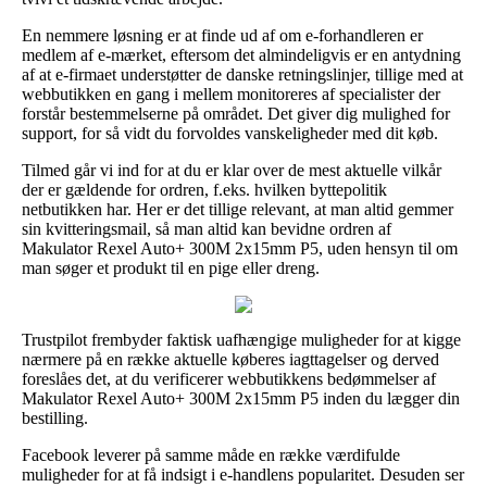
En nemmere løsning er at finde ud af om e-forhandleren er
medlem af e-mærket, eftersom det almindeligvis er en antydning
af at e-firmaet understøtter de danske retningslinjer, tillige med at
webbutikken en gang i mellem monitoreres af specialister der
forstår bestemmelserne på området. Det giver dig mulighed for
support, for så vidt du forvoldes vanskeligheder med dit køb.
Tilmed går vi ind for at du er klar over de mest aktuelle vilkår
der er gældende for ordren, f.eks. hvilken byttepolitik
netbutikken har. Her er det tillige relevant, at man altid gemmer
sin kvitteringsmail, så man altid kan bevidne ordren af
Makulator Rexel Auto+ 300M 2x15mm P5, uden hensyn til om
man søger et produkt til en pige eller dreng.
Trustpilot frembyder faktisk uafhængige muligheder for at kigge
nærmere på en række aktuelle køberes iagttagelser og derved
foreslåes det, at du verificerer webbutikkens bedømmelser af
Makulator Rexel Auto+ 300M 2x15mm P5 inden du lægger din
bestilling.
Facebook leverer på samme måde en række værdifulde
muligheder for at få indsigt i e-handlens popularitet. Desuden ser