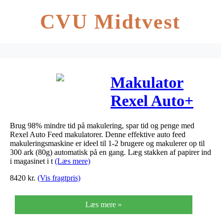
CVU Midtvest
Makulator
Rexel Auto+
300M 2x15mm
Brug 98% mindre tid på makulering, spar tid og penge med
P5
Rexel Auto Feed makulatorer. Denne effektive auto feed
makuleringsmaskine er ideel til 1-2 brugere og makulerer op til
300 ark (80g) automatisk på en gang. Læg stakken af papirer ind
i magasinet i t
(Læs mere)
8420
kr.
(Vis fragtpris)
Læs mere »