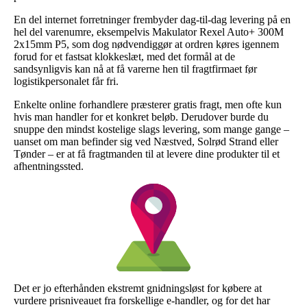
En del internet forretninger frembyder dag-til-dag levering på en
hel del varenumre, eksempelvis Makulator Rexel Auto+ 300M
2x15mm P5, som dog nødvendiggør at ordren køres igennem
forud for et fastsat klokkeslæt, med det formål at de
sandsynligvis kan nå at få varerne hen til fragtfirmaet før
logistikpersonalet får fri.
Enkelte online forhandlere præsterer gratis fragt, men ofte kun
hvis man handler for et konkret beløb. Derudover burde du
snuppe den mindst kostelige slags levering, som mange gange –
uanset om man befinder sig ved Næstved, Solrød Strand eller
Tønder – er at få fragtmanden til at levere dine produkter til et
afhentningssted.
Det er jo efterhånden ekstremt gnidningsløst for købere at
vurdere prisniveauet fra forskellige e-handler, og for det har