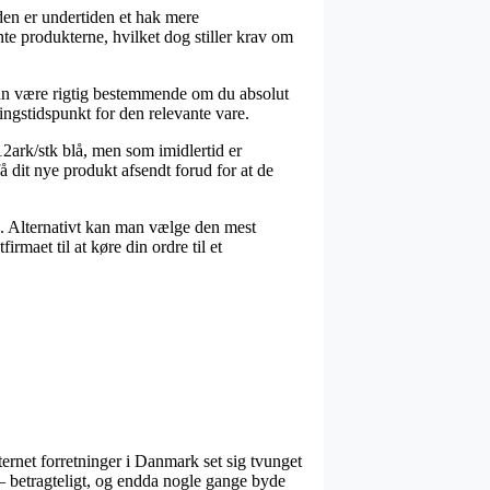
oden er undertiden et hak mere
e produkterne, hvilket dog stiller krav om
kan være rigtig bestemmende om du absolut
ingstidspunkt for den relevante vare.
 12ark/stk blå, men som imidlertid er
å dit nye produkt afsendt forud for at de
is. Alternativt kan man vælge den mest
irmaet til at køre din ordre til et
internet forretninger i Danmark set sig tvunget
 – betragteligt, og endda nogle gange byde