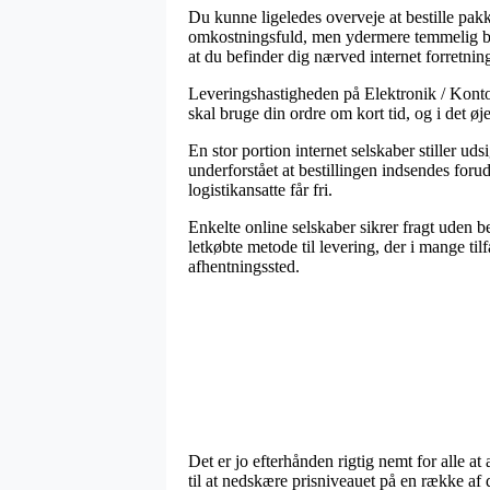
Du kunne ligeledes overveje at bestille pakke
omkostningsfuld, men ydermere temmelig bekv
at du befinder dig nærved internet forretni
Leveringshastigheden på Elektronik / Konto
skal bruge din ordre om kort tid, og i det ø
En stor portion internet selskaber stiller ud
underforstået at bestillingen indsendes forud
logistikansatte får fri.
Enkelte online selskaber sikrer fragt uden b
letkøbte metode til levering, der i mange tilf
afhentningssted.
Det er jo efterhånden rigtig nemt for alle at 
til at nedskære prisniveauet på en række af