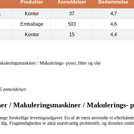
Produkter
Anmeldelser
Bedømmelse
k
Kontor
37
4,7
Emballage
503
4,6
Kontor
15
4,4
uleringsmaskiner / Makulerings- poser, filtre og olie
5
anmeldelser
r / Makuleringsmaskiner / Makulerings- pose
ange forskellige leveringsudgaver. En af de mest anvendte er efterhånde
er dig. Fragtmuligheden er altså usædvanlig problemfri, og desuden endd