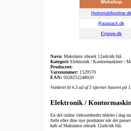
Webshop
Holmrisb8online.d
Rajapack.dk
Engsig.dk
Navn:
Makulator olieark 12ark/stk blå
Kategori:
Elektronik / Kontormaskiner / Mak
Producent:
Varenummer:
1529570
EAN:
5028252248020
Vurderet til
4.3
ud af 5 stjerner baseret på
1
Elektronik / Kontormaskine
En del online virksomheder tildeler i dag m
forbi efter dine nye produkter når det pass
køb af Makulator olieark 12ark/stk blå.