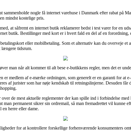
t at sammenholde nogle få internet varehuse i Danmark efter rabat på Maku
den mindst kostelige pris.
, at såfremt en internet butik reklamerer bedst i test varer for en udsa
net butik. Bestillinger med kort er i hvert fald en del af en forordning, 
betalingskort eller mobilbetaling. Som et alternativ kan du overveje et 
t længere tidsrum.
øver man når alt kommer til alt bese e-butikkens regler, men det er unde
ken er medlem af e-mærke ordningen, som generelt er en garanti for at 
eres af jurister som har nøje kendskab til retningslinjerne. Desuden får 
shopping.
ar over de mest aktuelle reglementer der kan spille ind i forbindelse med
 at man permanent sikrer sin ordremail, så man fremadrettet vil kunne ef
l en herre eller dame.
ligheder for at kontrollere forskellige forhenværende konsumenters omta