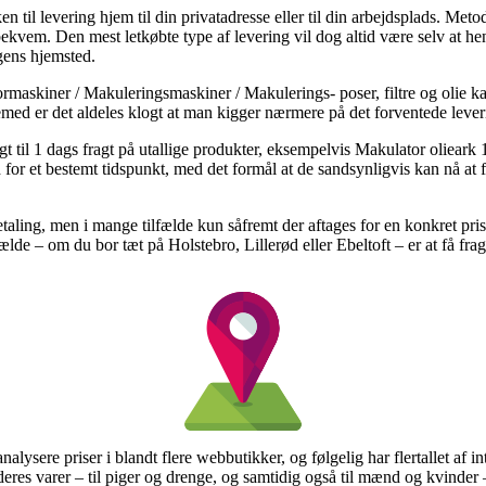
n til levering hjem til din privatadresse eller til din arbejdsplads. Met
em. Den mest letkøbte type af levering vil dog altid være selv at hent
ngens hjemsted.
rmaskiner / Makuleringsmaskiner / Makulerings- poser, filtre og olie 
jemed er det aldeles klogt at man kigger nærmere på det forventede lever
sigt til 1 dags fragt på utallige produkter, eksempelvis Makulator olieark
 for et bestemt tidspunkt, med det formål at de sandsynligvis kan nå at f
etaling, men i mange tilfælde kun såfremt der aftages for en konkret pr
ælde – om du bor tæt på Holstebro, Lillerød eller Ebeltoft – er at få fragtf
analysere priser i blandt flere webbutikker, og følgelig har flertallet af 
 deres varer – til piger og drenge, og samtidig også til mænd og kvinder