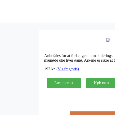
Anbefales for at forlænge din makuleringsma
mængde olie hver gang. Arkene er sikre at 
192
kr.
(Vis fragtpris)
Læs mere »
Køb nu »