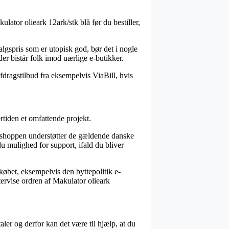
lator olieark 12ark/stk blå før du bestiller,
lgspris som er utopisk god, bør det i nogle
der bistår folk imod uærlige e-butikker.
afdragstilbud fra eksempelvis ViaBill, hvis
rtiden et omfattende projekt.
e-shoppen understøtter de gældende danske
du mulighed for support, ifald du bliver
 købet, eksempelvis den byttepolitik e-
tervise ordren af Makulator olieark
ler og derfor kan det være til hjælp, at du