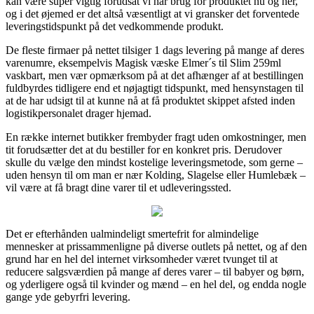
kan være super vigtig forudsat vi har brug for produktet nu og her,
og i det øjemed er det altså væsentligt at vi gransker det forventede
leveringstidspunkt på det vedkommende produkt.
De fleste firmaer på nettet tilsiger 1 dags levering på mange af deres
varenumre, eksempelvis Magisk væske Elmer´s til Slim 259ml
vaskbart, men vær opmærksom på at det afhænger af at bestillingen
fuldbyrdes tidligere end et nøjagtigt tidspunkt, med hensynstagen til
at de har udsigt til at kunne nå at få produktet skippet afsted inden
logistikpersonalet drager hjemad.
En række internet butikker frembyder fragt uden omkostninger, men
tit forudsætter det at du bestiller for en konkret pris. Derudover
skulle du vælge den mindst kostelige leveringsmetode, som gerne –
uden hensyn til om man er nær Kolding, Slagelse eller Humlebæk –
vil være at få bragt dine varer til et udleveringssted.
Det er efterhånden ualmindeligt smertefrit for almindelige
mennesker at prissammenligne på diverse outlets på nettet, og af den
grund har en hel del internet virksomheder været tvunget til at
reducere salgsværdien på mange af deres varer – til babyer og børn,
og yderligere også til kvinder og mænd – en hel del, og endda nogle
gange yde gebyrfri levering.