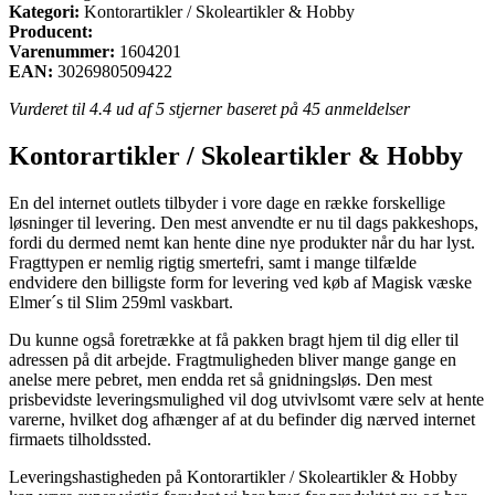
Kategori:
Kontorartikler / Skoleartikler & Hobby
Producent:
Varenummer:
1604201
EAN:
3026980509422
Vurderet til
4.4
ud af 5 stjerner baseret på
45
anmeldelser
Kontorartikler / Skoleartikler & Hobby
En del internet outlets tilbyder i vore dage en række forskellige
løsninger til levering. Den mest anvendte er nu til dags pakkeshops,
fordi du dermed nemt kan hente dine nye produkter når du har lyst.
Fragttypen er nemlig rigtig smertefri, samt i mange tilfælde
endvidere den billigste form for levering ved køb af Magisk væske
Elmer´s til Slim 259ml vaskbart.
Du kunne også foretrække at få pakken bragt hjem til dig eller til
adressen på dit arbejde. Fragtmuligheden bliver mange gange en
anelse mere pebret, men endda ret så gnidningsløs. Den mest
prisbevidste leveringsmulighed vil dog utvivlsomt være selv at hente
varerne, hvilket dog afhænger af at du befinder dig nærved internet
firmaets tilholdssted.
Leveringshastigheden på Kontorartikler / Skoleartikler & Hobby