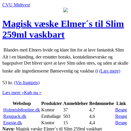
CVU Midtvest
Magisk væske Elmer´s til Slim
259ml vaskbart
 Blandes med Elmers hvide og klare lim for at lave fantastisk Slim
Alt i en blanding, der erstatter boraks, kontaktlinsevæske og
bagepulver Det bliver sjovt at lave Slim uden stres, og uden at skulle
huske alle ingredienserne Børnevenlig og vaskbar (i
(Læs mere)
53
kr.
(Vis fragtpris)
Læs mere »
Køb nu »
Webshop
Produkter
Anmeldelser
Bedømmelse
Link
Holmrisb8online.dk
Kontor
37
4,7
Besøg
Rajapack.dk
Emballage
503
4,6
Besøg
Engsig.dk
Kontor
15
4,4
Besøg
Navn:
Magisk væske Elmer´s til Slim 259ml vaskbart