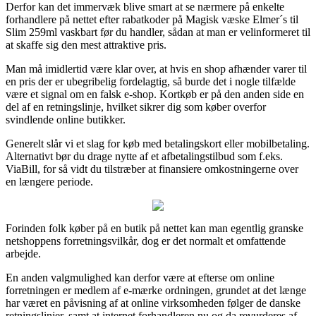
Derfor kan det immervæk blive smart at se nærmere på enkelte
forhandlere på nettet efter rabatkoder på Magisk væske Elmer´s til
Slim 259ml vaskbart før du handler, sådan at man er velinformeret til
at skaffe sig den mest attraktive pris.
Man må imidlertid være klar over, at hvis en shop afhænder varer til
en pris der er ubegribelig fordelagtig, så burde det i nogle tilfælde
være et signal om en falsk e-shop. Kortkøb er på den anden side en
del af en retningslinje, hvilket sikrer dig som køber overfor
svindlende online butikker.
Generelt slår vi et slag for køb med betalingskort eller mobilbetaling.
Alternativt bør du drage nytte af et afbetalingstilbud som f.eks.
ViaBill, for så vidt du tilstræber at finansiere omkostningerne over
en længere periode.
Forinden folk køber på en butik på nettet kan man egentlig granske
netshoppens forretningsvilkår, dog er det normalt et omfattende
arbejde.
En anden valgmulighed kan derfor være at efterse om online
forretningen er medlem af e-mærke ordningen, grundet at det længe
har været en påvisning af at online virksomheden følger de danske
retningslinjer, samt at internet forhandleren nu og da revurderes af