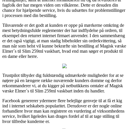
fagfolk der har megen viden om vilkårene. Dette er desuden din
chance for hjælpende service, hvis du udsættes for problemstillinger
i processen med din bestilling.
Tilsvarende er det godt at kunden er oppe på mærkerne omkring de
mest betydningsfulde reglementer der har indflydelse på ordren, til
eksempel den returret internet firmaet anvender. I den sammenhæng
er det også vigtigt, at man stadig bibeholder sin ordrekvittering, så
man når som helst vil kunne bekræfte sin bestilling af Magisk væske
Elmer´s til Slim 259ml vaskbart, hvad end man søger et produkt til
en dame eller herre.
Trustpilot tilbyder dig fuldstændig udmærkede muligheder for at se
nøjere på en længere række nuværende kunders domme og derfor
rekommanderer vi, at du kigger på netbutikkens omtaler af Magisk
væske Elmer´s til Slim 259ml vaskbart inden du handler.
Facebook genererer ydermere flere belejlige genveje til at få et kig
ind i internet selskabets popularitet. Derudover er der nogle online
forhandlere hvor man kan registrere en vurdering af virksomhedens
service, hvilket ligeledes kan drages fordel af til at tage stilling til
hvor tilfredse kunderne er.