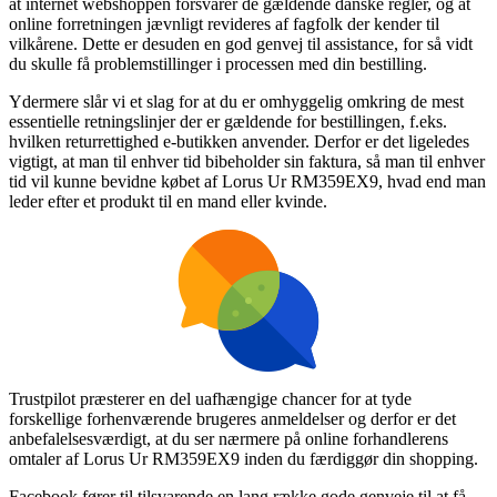
at internet webshoppen forsvarer de gældende danske regler, og at
online forretningen jævnligt revideres af fagfolk der kender til
vilkårene. Dette er desuden en god genvej til assistance, for så vidt
du skulle få problemstillinger i processen med din bestilling.
Ydermere slår vi et slag for at du er omhyggelig omkring de mest
essentielle retningslinjer der er gældende for bestillingen, f.eks.
hvilken returrettighed e-butikken anvender. Derfor er det ligeledes
vigtigt, at man til enhver tid bibeholder sin faktura, så man til enhver
tid vil kunne bevidne købet af Lorus Ur RM359EX9, hvad end man
leder efter et produkt til en mand eller kvinde.
Trustpilot præsterer en del uafhængige chancer for at tyde
forskellige forhenværende brugeres anmeldelser og derfor er det
anbefalelsesværdigt, at du ser nærmere på online forhandlerens
omtaler af Lorus Ur RM359EX9 inden du færdiggør din shopping.
Facebook fører til tilsvarende en lang række gode genveje til at få