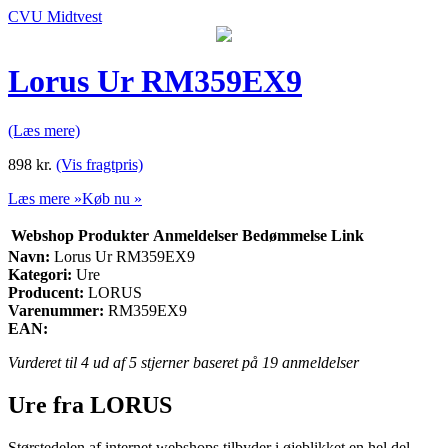
CVU Midtvest
Lorus Ur RM359EX9
(Læs mere)
898
kr.
(Vis fragtpris)
Læs mere »
Køb nu »
Webshop
Produkter
Anmeldelser
Bedømmelse
Link
Navn:
Lorus Ur RM359EX9
Kategori:
Ure
Producent:
LORUS
Varenummer:
RM359EX9
EAN:
Vurderet til
4
ud af 5 stjerner baseret på
19
anmeldelser
Ure fra LORUS
Størstedelen af internet webshops tilbyder i øjeblikket en hel del