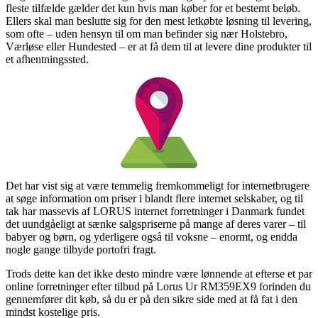
fleste tilfælde gælder det kun hvis man køber for et bestemt beløb.
Ellers skal man beslutte sig for den mest letkøbte løsning til levering,
som ofte – uden hensyn til om man befinder sig nær Holstebro,
Værløse eller Hundested – er at få dem til at levere dine produkter til
et afhentningssted.
Det har vist sig at være temmelig fremkommeligt for internetbrugere
at søge information om priser i blandt flere internet selskaber, og til
tak har massevis af LORUS internet forretninger i Danmark fundet
det uundgåeligt at sænke salgspriserne på mange af deres varer – til
babyer og børn, og yderligere også til voksne – enormt, og endda
nogle gange tilbyde portofri fragt.
Trods dette kan det ikke desto mindre være lønnende at efterse et par
online forretninger efter tilbud på Lorus Ur RM359EX9 forinden du
gennemfører dit køb, så du er på den sikre side med at få fat i den
mindst kostelige pris.