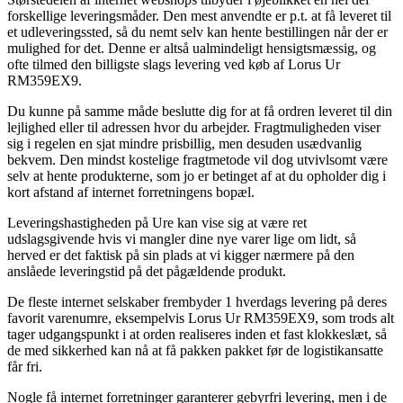
forskellige leveringsmåder. Den mest anvendte er p.t. at få leveret til
et udleveringssted, så du nemt selv kan hente bestillingen når der er
mulighed for det. Denne er altså ualmindeligt hensigtsmæssig, og
ofte tilmed den billigste slags levering ved køb af Lorus Ur
RM359EX9.
Du kunne på samme måde beslutte dig for at få ordren leveret til din
lejlighed eller til adressen hvor du arbejder. Fragtmuligheden viser
sig i regelen en sjat mindre prisbillig, men desuden usædvanlig
bekvem. Den mindst kostelige fragtmetode vil dog utvivlsomt være
selv at hente produkterne, som jo er betinget af at du opholder dig i
kort afstand af internet forretningens bopæl.
Leveringshastigheden på Ure kan vise sig at være ret
udslagsgivende hvis vi mangler dine nye varer lige om lidt, så
herved er det faktisk på sin plads at vi kigger nærmere på den
anslåede leveringstid på det pågældende produkt.
De fleste internet selskaber frembyder 1 hverdags levering på deres
favorit varenumre, eksempelvis Lorus Ur RM359EX9, som trods alt
tager udgangspunkt i at orden realiseres inden et fast klokkeslæt, så
de med sikkerhed kan nå at få pakken pakket før de logistikansatte
får fri.
Nogle få internet forretninger garanterer gebyrfri levering, men i de