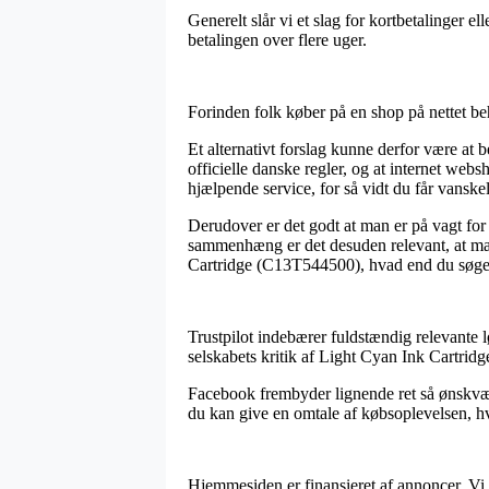
Generelt slår vi et slag for kortbetalinger e
betalingen over flere uger.
Forinden folk køber på en shop på nettet be
Et alternativt forslag kunne derfor være at 
officielle danske regler, og at internet we
hjælpende service, for så vidt du får vanske
Derudover er det godt at man er på vagt for
sammenhæng er det desuden relevant, at man 
Cartridge (C13T544500), hvad end du søger e
Trustpilot indebærer fuldstændig relevante lø
selskabets kritik af Light Cyan Ink Cartrid
Facebook frembyder lignende ret så ønskværdi
du kan give en omtale af købsoplevelsen, hvil
Hjemmesiden er finansieret af annoncer. Vi