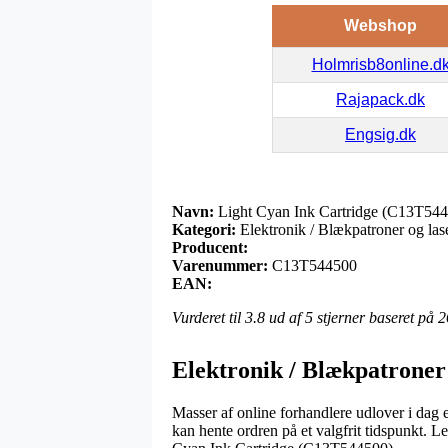
Webshop
Holmrisb8online.d
Rajapack.dk
Engsig.dk
Navn:
Light Cyan Ink Cartridge (C13T54
Kategori:
Elektronik / Blækpatroner og las
Producent:
Varenummer:
C13T544500
EAN:
Vurderet til
3.8
ud af 5 stjerner baseret på
2
Elektronik / Blækpatroner
Masser af online forhandlere udlover i dag 
kan hente ordren på et valgfrit tidspunkt. 