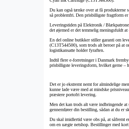
Cyan Ink Cartridge (C13T544500).
Du kan også tænke over at få produkterne sen
så problemfri. Den prisbilligste fragtform e
Leveringstiden på Elektronik / Blækpatroner 
det øjemed er det temmelig meningsfuldt at
En del online butikker stiller garanti om
(C13T544500), som trods alt beroer på at ordr
logistikansatte holder fyraften.
Indtil flere e-forretninger i Danmark fremby
prisbilligste leveringsform, hvilket gerne – 
Det er jo ekstremt nemt for almindelige men
kunne lade være med at mindske prisniveauet
præstere portofri levering.
Men det kan trods alt være indbringende a
gennemfører din bestilling, sådan at du er s
Du skal imidlertid være obs på, at såfremt e
om en uægte netshop. Bestillinger med kort 