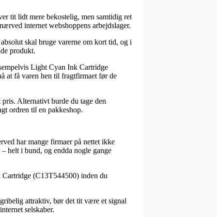
er tit lidt mere bekostelig, men samtidig ret
er nærved internet webshoppens arbejdslager.
absolut skal bruge varerne om kort tid, og i
nde produkt.
sempelvis Light Cyan Ink Cartridge
 at få varen hen til fragtfirmaet før de
 pris. Alternativt burde du tage den
agt ordren til en pakkeshop.
erved har mange firmaer på nettet ikke
r – helt i bund, og endda nogle gange
nk Cartridge (C13T544500) inden du
belig attraktiv, bør det tit være et signal
nternet selskaber.