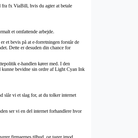
fra fx ViaBill, hvis du agter at betale
rmalt et omfattende arbejde.
r et bevis på at e-forretningen forstår de
ådet. Dette er desuden din chance for
ttepolitik e-handlen kører med. I den
l kunne bevidne sin ordre af Light Cyan Ink
lår vi et slag for, at du tolker internet
den ser vi en del internet forhandlere hvor
erer firmaernes tilbud, og tager imod