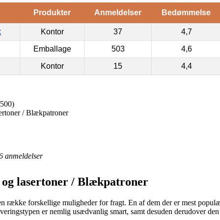
Produkter
Anmeldelser
Bedømmelse
k
Kontor
37
4,7
Emballage
503
4,6
Kontor
15
4,4
4500)
ertoner / Blækpatroner
6
anmeldelser
 og lasertoner / Blækpatroner
en række forskellige muligheder for fragt. En af dem der er mest populæ
Leveringstypen er nemlig usædvanlig smart, samt desuden derudover den 