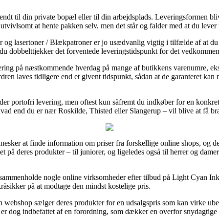
dt til din private bopæl eller til din arbejdsplads. Leveringsformen bliv
r utvivlsomt at hente pakken selv, men det står og falder med at du lev
og lasertoner / Blækpatroner er jo usædvanlig vigtig i tilfælde af at du 
 du dobbelttjekker det forventede leveringstidspunkt for det vedkomme
 levering på næstkommende hverdag på mange af butikkens varenumre, ek
en laves tidligere end et givent tidspunkt, sådan at de garanteret kan nå
der portofri levering, men oftest kun såfremt du indkøber for en konkret
hvad end du er nær Roskilde, Thisted eller Slangerup – vil blive at få br
nesker at finde information om priser fra forskellige online shops, og d
 på deres produkter – til juniorer, og ligeledes også til herrer og dame
t sammenholde nogle online virksomheder efter tilbud på Light Cyan I
kråsikker på at modtage den mindst kostelige pris.
n webshop sælger deres produkter for en udsalgspris som kan virke ubegri
er dog indbefattet af en forordning, som dækker en overfor snydagtige i