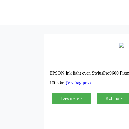
EPSON Ink light cyan StylusPro9600 Pigme
1003
kr.
(Vis fragtpris)
Læs mere »
Køb nu »