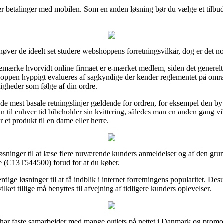
ller betalinger med mobilen. Som en anden løsning bør du vælge et tilbud 
høver de ideelt set studere webshoppens forretningsvilkår, dog er det no
bemærke hvorvidt online firmaet er e-mærket medlem, siden det generelt e
bshoppen hyppigt evalueres af sagkyndige der kender reglementet på omr
ligheder som følge af din ordre.
 de mest basale retningslinjer gældende for ordren, for eksempel den by
til enhver tid bibeholder sin kvittering, således man en anden gang vi
t produkt til en dame eller herre.
sninger til at læse flere nuværende kunders anmeldelser og af den grund s
ge (C13T544500) forud for at du køber.
ge løsninger til at få indblik i internet forretningens popularitet. Desu
ket tillige må benyttes til afvejning af tidligere kunders oplevelser.
 har faste samarbejder med mange outlets på nettet i Danmark og promov