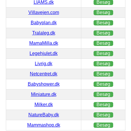
LIAMS.dk
Besøg
Villavejen.com
Besøg
Babyplan.dk
Besøg
Tralaleg.dk
Besøg
MamaMilla.dk
Besøg
Legehjulet.dk
Besøg
Livrig.dk
Besøg
Netcentret.dk
Besøg
Babyshower.dk
Besøg
Miniature.dk
Besøg
Milker.dk
Besøg
NatureBaby.dk
Besøg
Mammashop.dk
Besøg