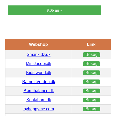
Køb nu »
Webshop
Link
Smartkidz.dk
Besøg
MiniJacobi.dk
Besøg
Kids-world.dk
Besøg
BarnetsVerden.dk
Besøg
Børnibalance.dk
Besøg
Koalabarn.dk
Besøg
byhappyme.com
Besøg