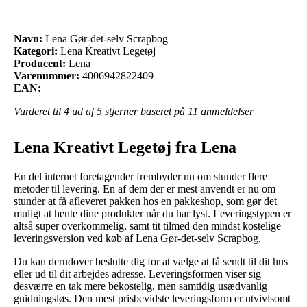
Navn:
Lena Gør-det-selv Scrapbog
Kategori:
Lena Kreativt Legetøj
Producent:
Lena
Varenummer:
4006942822409
EAN:
Vurderet til
4
ud af 5 stjerner baseret på
11
anmeldelser
Lena Kreativt Legetøj fra Lena
En del internet foretagender frembyder nu om stunder flere
metoder til levering. En af dem der er mest anvendt er nu om
stunder at få afleveret pakken hos en pakkeshop, som gør det
muligt at hente dine produkter når du har lyst. Leveringstypen er
altså super overkommelig, samt tit tilmed den mindst kostelige
leveringsversion ved køb af Lena Gør-det-selv Scrapbog.
Du kan derudover beslutte dig for at vælge at få sendt til dit hus
eller ud til dit arbejdes adresse. Leveringsformen viser sig
desværre en tak mere bekostelig, men samtidig usædvanlig
gnidningsløs. Den mest prisbevidste leveringsform er utvivlsomt