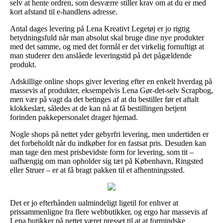
selv at hente ordren, som desværre stiller krav om at du er med
kort afstand til e-handlens adresse.
Antal dages levering på Lena Kreativt Legetøj er jo rigtig
betydningsfuld når man absolut skal bruge dine nye produkter
med det samme, og med det formål er det virkelig fornuftigt at
man studerer den anslåede leveringstid på det pågældende
produkt.
Adskillige online shops giver levering efter en enkelt hverdag på
massevis af produkter, eksempelvis Lena Gør-det-selv Scrapbog,
men vær på vagt da det betinges af at du bestiller før et aftalt
klokkeslæt, således at de kan nå at få bestillingen betjent
forinden pakkepersonalet drager hjemad.
Nogle shops på nettet yder gebyrfri levering, men undertiden er
det forbeholdt når du indkøber for en fastsat pris. Desuden kan
man tage den mest prisbevidste form for levering, som tit –
uafhængig om man opholder sig tæt på København, Ringsted
eller Struer – er at få bragt pakken til et afhentningssted.
Det er jo efterhånden ualmindeligt ligetil for enhver at
prissammenligne fra flere webbutikker, og ergo har massevis af
Lena butikker på nettet været presset til at at formindske