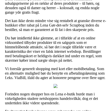
udsalgspriserne på en række af deres produkter – til børn, og
desuden også til damer og herrer – kolossalt, og endda nogle
gange yde gratis fragt.
Det kan ikke desto mindre vise sig rentabelt at granske diverse e-
butikker efter rabat på Lena Gør-det-selv Scrapbog inden du
bestiller, så man er garanteret at få fat i den skarpeste pris.
Du bør imidlertid ikke glemme, at i tilfælde af at en online
virksomhed tilbyder produkter til en salgspris som er
himmelråbende attraktiv, så bør det i nogle tilfælde være et
karakteristika der viser en falsk internet webshop. Bestillinger
med betalingskort er heldigvis dækket ind under en regel, som
skærmer køber imod uægte shops på nettet.
Vi foreslår generelt shopping med kort eller mobilbetaling. Som
en alternativ mulighed bør du benytte en afbetalingsløsning som
f.eks. ViaBill, ifald du agter at honorere pengene over flere uger.
Forinden nogen shopper hos en Lena e-butik burde man i
virkeligheden studere netshoppens handelsvilkår, dog er det
undertiden ikke videre spændende.