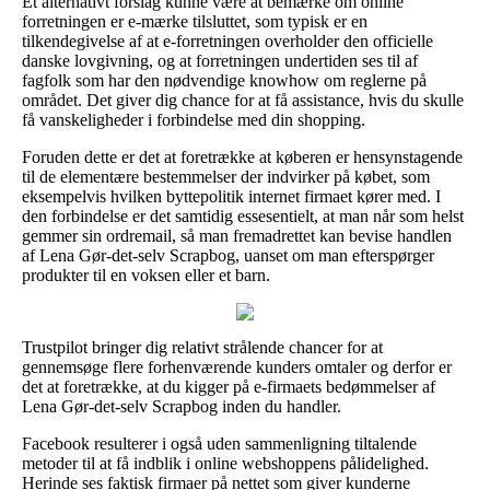
Et alternativt forslag kunne være at bemærke om online
forretningen er e-mærke tilsluttet, som typisk er en
tilkendegivelse af at e-forretningen overholder den officielle
danske lovgivning, og at forretningen undertiden ses til af
fagfolk som har den nødvendige knowhow om reglerne på
området. Det giver dig chance for at få assistance, hvis du skulle
få vanskeligheder i forbindelse med din shopping.
Foruden dette er det at foretrække at køberen er hensynstagende
til de elementære bestemmelser der indvirker på købet, som
eksempelvis hvilken byttepolitik internet firmaet kører med. I
den forbindelse er det samtidig essesentielt, at man når som helst
gemmer sin ordremail, så man fremadrettet kan bevise handlen
af Lena Gør-det-selv Scrapbog, uanset om man efterspørger
produkter til en voksen eller et barn.
Trustpilot bringer dig relativt strålende chancer for at
gennemsøge flere forhenværende kunders omtaler og derfor er
det at foretrække, at du kigger på e-firmaets bedømmelser af
Lena Gør-det-selv Scrapbog inden du handler.
Facebook resulterer i også uden sammenligning tiltalende
metoder til at få indblik i online webshoppens pålidelighed.
Herinde ses faktisk firmaer på nettet som giver kunderne