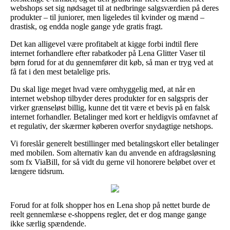
webshops set sig nødsaget til at nedbringe salgsværdien på deres
produkter – til juniorer, men ligeledes til kvinder og mænd –
drastisk, og endda nogle gange yde gratis fragt.
Det kan alligevel være profitabelt at kigge forbi indtil flere
internet forhandlere efter rabatkoder på Lena Glitter Vaser til
børn forud for at du gennemfører dit køb, så man er tryg ved at
få fat i den mest betalelige pris.
Du skal lige meget hvad være omhyggelig med, at når en
internet webshop tilbyder deres produkter for en salgspris der
virker grænseløst billig, kunne det tit være et bevis på en falsk
internet forhandler. Betalinger med kort er heldigvis omfavnet af
et regulativ, der skærmer køberen overfor snydagtige netshops.
Vi foreslår generelt bestillinger med betalingskort eller betalinger
med mobilen. Som alternativ kan du anvende en afdragsløsning
som fx ViaBill, for så vidt du gerne vil honorere beløbet over et
længere tidsrum.
Forud for at folk shopper hos en Lena shop på nettet burde de
reelt gennemlæse e-shoppens regler, det er dog mange gange
ikke særlig spændende.