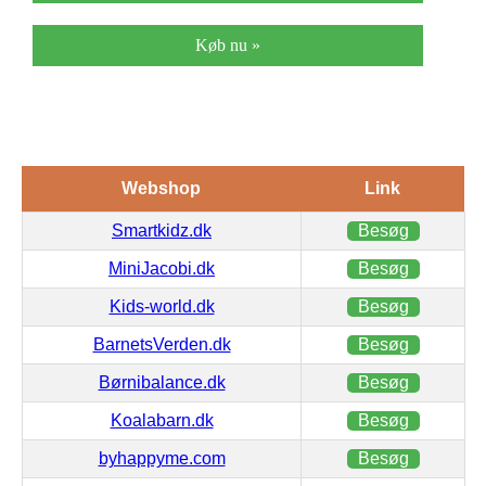
Køb nu »
Webshop
Link
Smartkidz.dk
Besøg
MiniJacobi.dk
Besøg
Kids-world.dk
Besøg
BarnetsVerden.dk
Besøg
Børnibalance.dk
Besøg
Koalabarn.dk
Besøg
byhappyme.com
Besøg