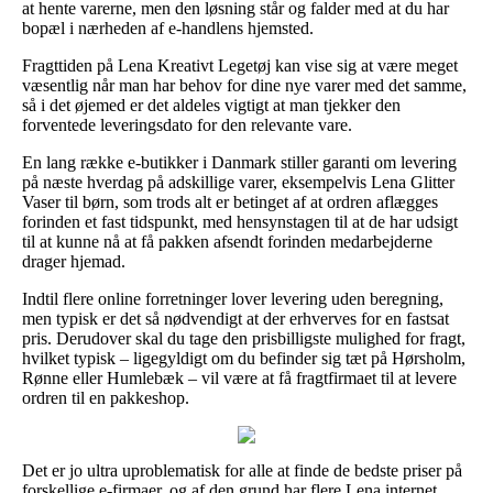
at hente varerne, men den løsning står og falder med at du har
bopæl i nærheden af e-handlens hjemsted.
Fragttiden på Lena Kreativt Legetøj kan vise sig at være meget
væsentlig når man har behov for dine nye varer med det samme,
så i det øjemed er det aldeles vigtigt at man tjekker den
forventede leveringsdato for den relevante vare.
En lang række e-butikker i Danmark stiller garanti om levering
på næste hverdag på adskillige varer, eksempelvis Lena Glitter
Vaser til børn, som trods alt er betinget af at ordren aflægges
forinden et fast tidspunkt, med hensynstagen til at de har udsigt
til at kunne nå at få pakken afsendt forinden medarbejderne
drager hjemad.
Indtil flere online forretninger lover levering uden beregning,
men typisk er det så nødvendigt at der erhverves for en fastsat
pris. Derudover skal du tage den prisbilligste mulighed for fragt,
hvilket typisk – ligegyldigt om du befinder sig tæt på Hørsholm,
Rønne eller Humlebæk – vil være at få fragtfirmaet til at levere
ordren til en pakkeshop.
Det er jo ultra uproblematisk for alle at finde de bedste priser på
forskellige e-firmaer, og af den grund har flere Lena internet