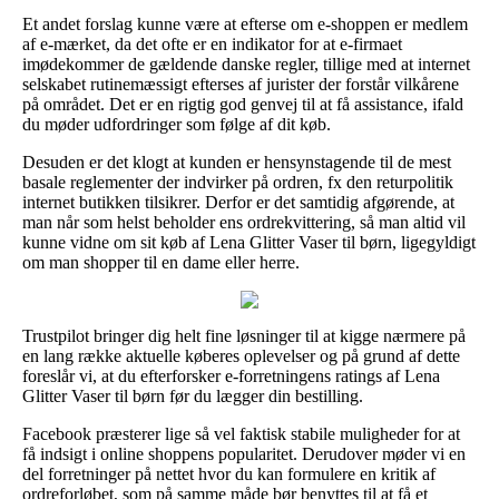
Et andet forslag kunne være at efterse om e-shoppen er medlem
af e-mærket, da det ofte er en indikator for at e-firmaet
imødekommer de gældende danske regler, tillige med at internet
selskabet rutinemæssigt efterses af jurister der forstår vilkårene
på området. Det er en rigtig god genvej til at få assistance, ifald
du møder udfordringer som følge af dit køb.
Desuden er det klogt at kunden er hensynstagende til de mest
basale reglementer der indvirker på ordren, fx den returpolitik
internet butikken tilsikrer. Derfor er det samtidig afgørende, at
man når som helst beholder ens ordrekvittering, så man altid vil
kunne vidne om sit køb af Lena Glitter Vaser til børn, ligegyldigt
om man shopper til en dame eller herre.
Trustpilot bringer dig helt fine løsninger til at kigge nærmere på
en lang række aktuelle køberes oplevelser og på grund af dette
foreslår vi, at du efterforsker e-forretningens ratings af Lena
Glitter Vaser til børn før du lægger din bestilling.
Facebook præsterer lige så vel faktisk stabile muligheder for at
få indsigt i online shoppens popularitet. Derudover møder vi en
del forretninger på nettet hvor du kan formulere en kritik af
ordreforløbet, som på samme måde bør benyttes til at få et