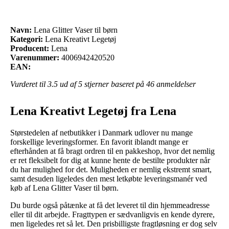
Navn:
Lena Glitter Vaser til børn
Kategori:
Lena Kreativt Legetøj
Producent:
Lena
Varenummer:
4006942420520
EAN:
Vurderet til
3.5
ud af 5 stjerner baseret på
46
anmeldelser
Lena Kreativt Legetøj fra Lena
Størstedelen af netbutikker i Danmark udlover nu mange
forskellige leveringsformer. En favorit iblandt mange er
efterhånden at få bragt ordren til en pakkeshop, hvor det nemlig
er ret fleksibelt for dig at kunne hente de bestilte produkter når
du har mulighed for det. Muligheden er nemlig ekstremt smart,
samt desuden ligeledes den mest letkøbte leveringsmanér ved
køb af Lena Glitter Vaser til børn.
Du burde også påtænke at få det leveret til din hjemmeadresse
eller til dit arbejde. Fragttypen er sædvanligvis en kende dyrere,
men ligeledes ret så let. Den prisbilligste fragtløsning er dog selv