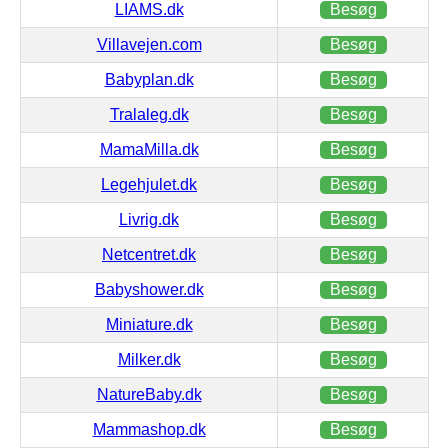
LIAMS.dk
Besøg
Villavejen.com
Besøg
Babyplan.dk
Besøg
Tralaleg.dk
Besøg
MamaMilla.dk
Besøg
Legehjulet.dk
Besøg
Livrig.dk
Besøg
Netcentret.dk
Besøg
Babyshower.dk
Besøg
Miniature.dk
Besøg
Milker.dk
Besøg
NatureBaby.dk
Besøg
Mammashop.dk
Besøg