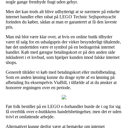
nogle gange frembyde fragt uden gebyr.
Men det kan trods alt blive udbytterigt at se nærmere på enkelte
internet handler efter rabat på LEGO Technic Sejlsportsyacht
forinden du køber, sådan at man er garanteret at få den laveste
pris.
Man må blot være klar over, at hvis en online butik tilbyder
varer til salg for en udsalgspris der virker besynderligt tiltalende,
bør det undertiden være et symbol på en bedragerisk internet
handler. Køb med gængse betalingskort er på den anden side
inkluderet i et lovbud, som hjælper kunden imod falske internet
shops.
Generelt tilråder vi køb med betalingskort eller mobilbetaling.
Som en anden løsning kunne du drage nytte af en løsning på
afbetaling fra eksempelvis ViaBill, i tilfælde af at du ønsker at
honorere regningen over en periode.
Før folk bestiller på en LEGO e-forhandler burde de i og for sig
få overblik over e-butikkens handelsbetingelser, men det er uden
tvivl et omfattende arbejde.
Alternativet kunne derfor være at bemærke om internet