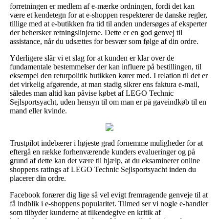
forretningen er medlem af e-mærke ordningen, fordi det kan
være et kendetegn for at e-shoppen respekterer de danske regler,
tillige med at e-butikken fra tid til anden undersøges af eksperter
der behersker retningslinjerne. Dette er en god genvej til
assistance, når du udsættes for besvær som følge af din ordre.
Yderligere slår vi et slag for at kunden er klar over de
fundamentale bestemmelser der kan influere på bestillingen, til
eksempel den returpolitik butikken kører med. I relation til det er
det virkelig afgørende, at man stadig sikrer ens faktura e-mail,
således man altid kan påvise købet af LEGO Technic
Sejlsportsyacht, uden hensyn til om man er på gaveindkøb til en
mand eller kvinde.
Trustpilot indebærer i højeste grad fornemme muligheder for at
eftergå en række forhenværende kunders evalueringer og på
grund af dette kan det være til hjælp, at du eksaminerer online
shoppens ratings af LEGO Technic Sejlsportsyacht inden du
placerer din ordre.
Facebook forærer dig lige så vel evigt fremragende genveje til at
få indblik i e-shoppens popularitet. Tilmed ser vi nogle e-handler
som tilbyder kunderne at tilkendegive en kritik af