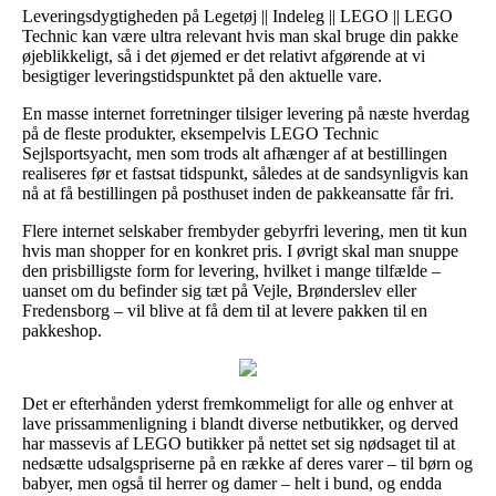
Leveringsdygtigheden på Legetøj || Indeleg || LEGO || LEGO
Technic kan være ultra relevant hvis man skal bruge din pakke
øjeblikkeligt, så i det øjemed er det relativt afgørende at vi
besigtiger leveringstidspunktet på den aktuelle vare.
En masse internet forretninger tilsiger levering på næste hverdag
på de fleste produkter, eksempelvis LEGO Technic
Sejlsportsyacht, men som trods alt afhænger af at bestillingen
realiseres før et fastsat tidspunkt, således at de sandsynligvis kan
nå at få bestillingen på posthuset inden de pakkeansatte får fri.
Flere internet selskaber frembyder gebyrfri levering, men tit kun
hvis man shopper for en konkret pris. I øvrigt skal man snuppe
den prisbilligste form for levering, hvilket i mange tilfælde –
uanset om du befinder sig tæt på Vejle, Brønderslev eller
Fredensborg – vil blive at få dem til at levere pakken til en
pakkeshop.
Det er efterhånden yderst fremkommeligt for alle og enhver at
lave prissammenligning i blandt diverse netbutikker, og derved
har massevis af LEGO butikker på nettet set sig nødsaget til at
nedsætte udsalgspriserne på en række af deres varer – til børn og
babyer, men også til herrer og damer – helt i bund, og endda