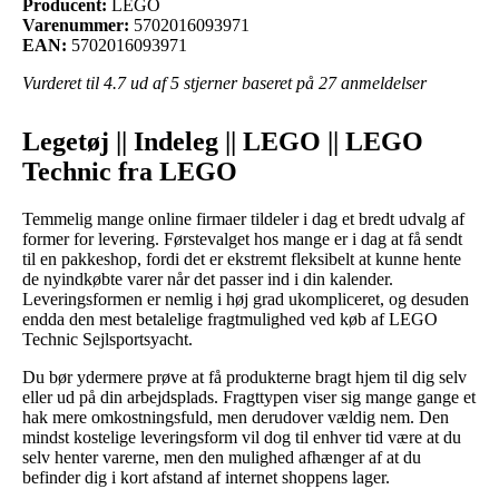
Producent:
LEGO
Varenummer:
5702016093971
EAN:
5702016093971
Vurderet til
4.7
ud af 5 stjerner baseret på
27
anmeldelser
Legetøj || Indeleg || LEGO || LEGO
Technic fra LEGO
Temmelig mange online firmaer tildeler i dag et bredt udvalg af
former for levering. Førstevalget hos mange er i dag at få sendt
til en pakkeshop, fordi det er ekstremt fleksibelt at kunne hente
de nyindkøbte varer når det passer ind i din kalender.
Leveringsformen er nemlig i høj grad ukompliceret, og desuden
endda den mest betalelige fragtmulighed ved køb af LEGO
Technic Sejlsportsyacht.
Du bør ydermere prøve at få produkterne bragt hjem til dig selv
eller ud på din arbejdsplads. Fragttypen viser sig mange gange et
hak mere omkostningsfuld, men derudover vældig nem. Den
mindst kostelige leveringsform vil dog til enhver tid være at du
selv henter varerne, men den mulighed afhænger af at du
befinder dig i kort afstand af internet shoppens lager.