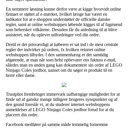
En nemmere løsning kunne derfor være at kigge hvorvidt online
firmaet er støttet af e-mærket, hvilket længe har været en
indikator for at e-shoppen understøtter de officielle danske
regler, samt at online webshoppen løbende kigges til af fagmænd
som behersker vilkårene. Desuden får du anledning til at blive
assisteret, når du oplever udfordringer ved din ordre.
Dertil er det prisværdigt at køberen er sat ind i de mest centrale
regler der indvirker på ordren, fx hvilken returret online
webshoppen tilbyder. I den sammenhæng er det samtidig
afgørende, at man når som helst opbevarer ens faktura e-mail,
således man en anden gang kan dokumentere sin ordre af LEGO
Ninjago Coles jordbor, uanset om du søger et produkt til en
herre eller dame.
Trustpilot frembringer immervæk uafhængige muligheder for at
finde ud af ganske mange tidligere brugeres synspunkter og af
den grund foreslår vi, at du studerer internet webshoppens
anmeldelser af LEGO Ninjago Coles jordbor forud for at du
placerer din ordre.
Facebook medfører på samme måde temmelig fornemme