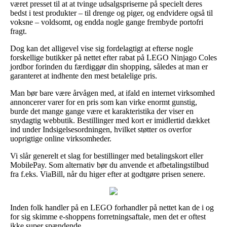
været presset til at at tvinge udsalgspriserne på specielt deres
bedst i test produkter – til drenge og piger, og endvidere også til
voksne – voldsomt, og endda nogle gange frembyde portofri
fragt.
Dog kan det alligevel vise sig fordelagtigt at efterse nogle
forskellige butikker på nettet efter rabat på LEGO Ninjago Coles
jordbor forinden du færdiggør din shopping, således at man er
garanteret at indhente den mest betalelige pris.
Man bør bare være årvågen med, at ifald en internet virksomhed
annoncerer varer for en pris som kan virke enormt gunstig,
burde det mange gange være et karakteristika der viser en
snydagtig webbutik. Bestillinger med kort er imidlertid dækket
ind under Indsigelsesordningen, hvilket støtter os overfor
uoprigtige online virksomheder.
Vi slår generelt et slag for bestillinger med betalingskort eller
MobilePay. Som alternativ bør du anvende et afbetalingstilbud
fra f.eks. ViaBill, når du higer efter at godtgøre prisen senere.
Inden folk handler på en LEGO forhandler på nettet kan de i og
for sig skimme e-shoppens forretningsaftale, men det er oftest
ikke super spændende.