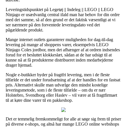
Leveringstidspunktet på Legetøj || Indeleg || LEGO || LEGO
Ninjago er usædvanlig central ifald man har behov for din ordre
med det samme, så af den grund er det faktisk væsentligt at vi
ser nærmere på den forventede leveringsdato ved det
pågældende produkt.
Mange internet outlets garanterer muligheden for dag-til-dag
levering på mange af shoppens varer, eksempelvis LEGO
Ninjago Coles jordbor, men det afhænger af at ordren indsendes
forud for et besluttet klokkeslæt, sådan at de har udsigt til at
kunne nå at få produkterne distribueret inden medarbejderne
drager hjemad.
Nogle e-butikker byder på fragtfri levering, men i de fleste
tilfælde er det under forudsætning af at der handles for en fastsat
pris. Alternativt skulle man udvælge den mindst kostelige
leveringsmetode, som i de fleste tilfælde – om du er nær
Holstebro, Svendborg eller Haslev – vil være at få fragtfirmaet
til at køre dine varer til en pakkeshop.
Det er temmelig fremkommeligt for alle at søge sig frem til priser
på diverse e-shops, og altså har mange LEGO online webshops