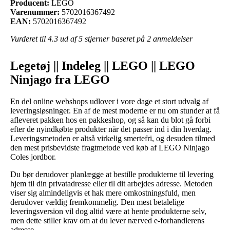
Producent:
LEGO
Varenummer:
5702016367492
EAN:
5702016367492
Vurderet til
4.3
ud af 5 stjerner baseret på
2
anmeldelser
Legetøj || Indeleg || LEGO || LEGO
Ninjago fra LEGO
En del online webshops udlover i vore dage et stort udvalg af
leveringsløsninger. En af de mest moderne er nu om stunder at få
afleveret pakken hos en pakkeshop, og så kan du blot gå forbi
efter de nyindkøbte produkter når det passer ind i din hverdag.
Leveringsmetoden er altså virkelig smertefri, og desuden tilmed
den mest prisbevidste fragtmetode ved køb af LEGO Ninjago
Coles jordbor.
Du bør derudover planlægge at bestille produkterne til levering
hjem til din privatadresse eller til dit arbejdes adresse. Metoden
viser sig almindeligvis et hak mere omkostningsfuld, men
derudover vældig fremkommelig. Den mest betalelige
leveringsversion vil dog altid være at hente produkterne selv,
men dette stiller krav om at du lever nærved e-forhandlerens
adresse.