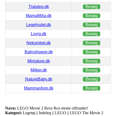
Tralaleg.dk
Besøg
MamaMilla.dk
Besøg
Legehjulet.dk
Besøg
Livrig.dk
Besøg
Netcentret.dk
Besøg
Babyshower.dk
Besøg
Miniature.dk
Besøg
Milker.dk
Besøg
NatureBaby.dk
Besøg
Mammashop.dk
Besøg
Navn:
LEGO Movie 2 Rexs Rex-treme offroader!
Kategori:
Legetøj || Indeleg || LEGO || LEGO The Movie 2