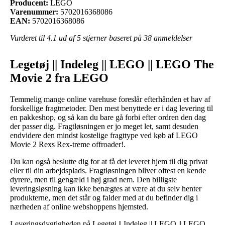
Producent:
LEGO
Varenummer:
5702016368086
EAN:
5702016368086
Vurderet til
4.1
ud af 5 stjerner baseret på
38
anmeldelser
Legetøj || Indeleg || LEGO || LEGO The
Movie 2 fra LEGO
Temmelig mange online varehuse foreslår efterhånden et hav af
forskellige fragtmetoder. Den mest benyttede er i dag levering til
en pakkeshop, og så kan du bare gå forbi efter ordren den dag
der passer dig. Fragtløsningen er jo meget let, samt desuden
endvidere den mindst kostelige fragttype ved køb af LEGO
Movie 2 Rexs Rex-treme offroader!.
Du kan også beslutte dig for at få det leveret hjem til dig privat
eller til din arbejdsplads. Fragtløsningen bliver oftest en kende
dyrere, men til gengæld i høj grad nem. Den billigste
leveringsløsning kan ikke benægtes at være at du selv henter
produkterne, men det står og falder med at du befinder dig i
nærheden af online webshoppens hjemsted.
Leveringsdygtigheden på Legetøj || Indeleg || LEGO || LEGO