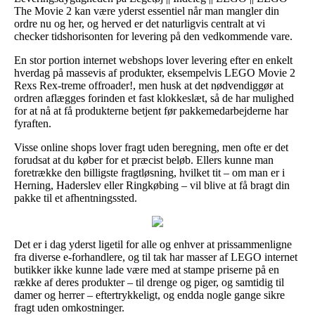
The Movie 2 kan være yderst essentiel når man mangler din
ordre nu og her, og herved er det naturligvis centralt at vi
checker tidshorisonten for levering på den vedkommende vare.
En stor portion internet webshops lover levering efter en enkelt
hverdag på massevis af produkter, eksempelvis LEGO Movie 2
Rexs Rex-treme offroader!, men husk at det nødvendiggør at
ordren aflægges forinden et fast klokkeslæt, så de har mulighed
for at nå at få produkterne betjent før pakkemedarbejderne har
fyraften.
Visse online shops lover fragt uden beregning, men ofte er det
forudsat at du køber for et præcist beløb. Ellers kunne man
foretrække den billigste fragtløsning, hvilket tit – om man er i
Herning, Haderslev eller Ringkøbing – vil blive at få bragt din
pakke til et afhentningssted.
Det er i dag yderst ligetil for alle og enhver at prissammenligne
fra diverse e-forhandlere, og til tak har masser af LEGO internet
butikker ikke kunne lade være med at stampe priserne på en
række af deres produkter – til drenge og piger, og samtidig til
damer og herrer – eftertrykkeligt, og endda nogle gange sikre
fragt uden omkostninger.