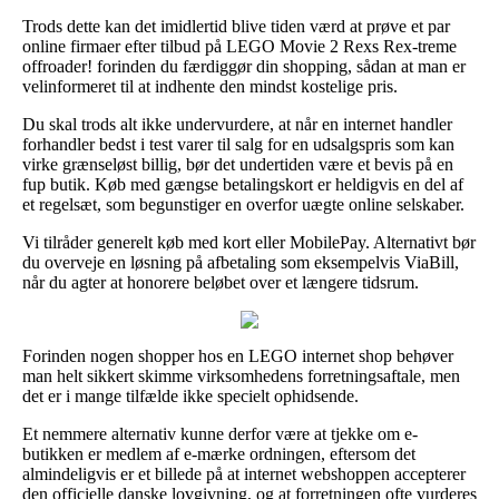
Trods dette kan det imidlertid blive tiden værd at prøve et par
online firmaer efter tilbud på LEGO Movie 2 Rexs Rex-treme
offroader! forinden du færdiggør din shopping, sådan at man er
velinformeret til at indhente den mindst kostelige pris.
Du skal trods alt ikke undervurdere, at når en internet handler
forhandler bedst i test varer til salg for en udsalgspris som kan
virke grænseløst billig, bør det undertiden være et bevis på en
fup butik. Køb med gængse betalingskort er heldigvis en del af
et regelsæt, som begunstiger en overfor uægte online selskaber.
Vi tilråder generelt køb med kort eller MobilePay. Alternativt bør
du overveje en løsning på afbetaling som eksempelvis ViaBill,
når du agter at honorere beløbet over et længere tidsrum.
Forinden nogen shopper hos en LEGO internet shop behøver
man helt sikkert skimme virksomhedens forretningsaftale, men
det er i mange tilfælde ikke specielt ophidsende.
Et nemmere alternativ kunne derfor være at tjekke om e-
butikken er medlem af e-mærke ordningen, eftersom det
almindeligvis er et billede på at internet webshoppen accepterer
den officielle danske lovgivning, og at forretningen ofte vurderes