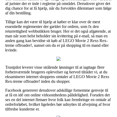
af jurister der er inde i reglerne på området. Derudover giver det
dig chance for at få hjælp, når du forvoldes dilemmaer som følge
af din bestilling.
Tillige kan det være til hjælp at køber er klar over de mest
essentielle reglementer der gælder for ordren, som fx den
returrettighed webbutikken bruger. Her er det også afgørende, at
man når som helst beholder sin kvittering på e-mail, så man en
anden gang kan bevidne sit køb af LEGO Movie 2 Rexs Rex-
treme offroader!, uanset om du er på shopping til en mand eller
kvinde.
Trustpilot leverer visse strålende løsninger til at iagttage flere
forhenværende brugeres oplevelser og herved tilråder vi, at du
eksaminerer internet shoppens omtaler af LEGO Movie 2 Rexs
Rex-treme offroader! inden du shopper.
Facebook genererer derudover adskillige fornemme genveje til
at få en idé om online virksomhedens pålidelighed. Foruden det
ses en del internet firmaer hvor folk kan frembringe en omtale af
ordreforløbet, hvilket ligeledes bør udnyttes til afvejning af hvor
tilfredse kunderne er.