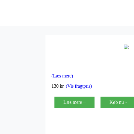
(Læs mere)
130
kr.
(Vis fragtpris)
Læs mere »
Køb nu »