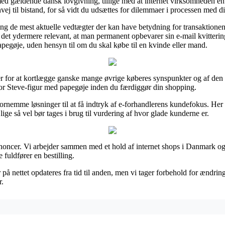
ed gældende dansk lovgivning, tillige med at internet virksomheden e
ej til bistand, for så vidt du udsættes for dilemmaer i processen med din
g de mest aktuelle vedtægter der kan have betydning for transaktionen, 
 det ydermere relevant, at man permanent opbevarer sin e-mail kvitterin
egøje, uden hensyn til om du skal købe til en kvinde eller mand.
cer for at kortlægge ganske mange øvrige køberes synspunkter og af den 
or Steve-figur med papegøje inden du færdiggør din shopping.
rnemme løsninger til at få indtryk af e-forhandlerens kundefokus. Her 
ige så vel bør tages i brug til vurdering af hvor glade kunderne er.
oncer. Vi arbejder sammen med et hold af internet shops i Danmark og p
 fuldfører en bestilling.
på nettet opdateres fra tid til anden, men vi tager forbehold for ændrin
r.