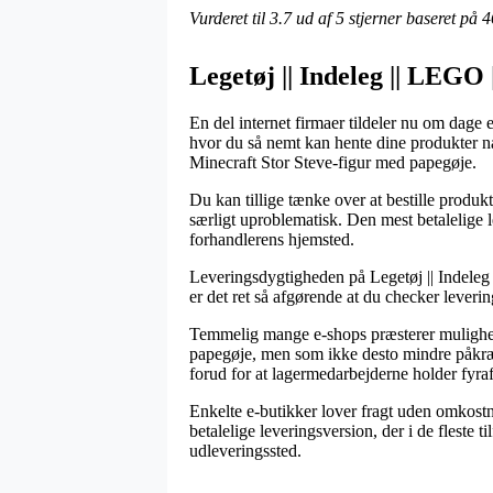
Vurderet til
3.7
ud af 5 stjerner baseret på
4
Legetøj || Indeleg || LEG
En del internet firmaer tildeler nu om dage 
hvor du så nemt kan hente dine produkter nå
Minecraft Stor Steve-figur med papegøje.
Du kan tillige tænke over at bestille produkt
særligt uproblematisk. Den mest betalelige 
forhandlerens hjemsted.
Leveringsdygtigheden på Legetøj || Indeleg
er det ret så afgørende at du checker leverin
Temmelig mange e-shops præsterer mulighed
papegøje, men som ikke desto mindre påkræver
forud for at lagermedarbejderne holder fyraf
Enkelte e-butikker lover fragt uden omkostn
betalelige leveringsversion, der i de fleste t
udleveringssted.