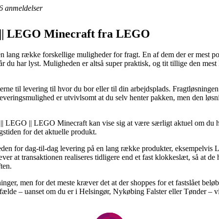
6
anmeldelser
O || LEGO Minecraft fra LEGO
en lang række forskellige muligheder for fragt. En af dem der er mest p
r du har lyst. Muligheden er altså super praktisk, og tit tillige den me
erne til levering til hvor du bor eller til din arbejdsplads. Fragtløsninge
leveringsmulighed er utvivlsomt at du selv henter pakken, men den løsni
 || LEGO || LEGO Minecraft kan vise sig at være særligt aktuel om du h
gstiden for det aktuelle produkt.
en for dag-til-dag levering på en lang række produkter, eksempelvis
 at transaktionen realiseres tidligere end et fast klokkeslæt, så at de 
ten.
inger, men for det meste kræver det at der shoppes for et fastslået bel
ilfælde – uanset om du er i Helsingør, Nykøbing Falster eller Tønder – vil