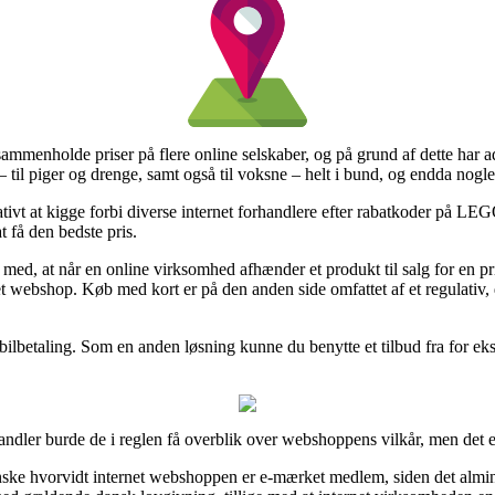
at sammenholde priser på flere online selskaber, og på grund af dette har
– til piger og drenge, samt også til voksne – helt i bund, og endda nogle
tivt at kigge forbi diverse internet forhandlere efter rabatkoder på L
t få den bedste pris.
d, at når en online virksomhed afhænder et produkt til salg for en pris 
net webshop. Køb med kort er på den anden side omfattet af et regulativ
bilbetaling. Som en anden løsning kunne du benytte et tilbud fra for ek
andler burde de i reglen få overblik over webshoppens vilkår, men det er
ranske hvorvidt internet webshoppen er e-mærket medlem, siden det almin