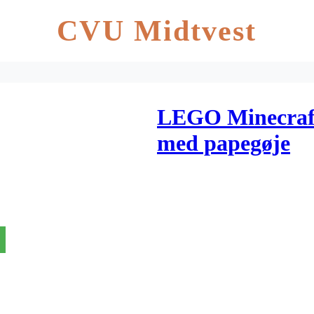
CVU Midtvest
LEGO Minecraft
med papegøje