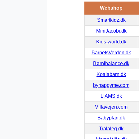
Webshop
Smartkidz.dk
MiniJacobi.dk
Kids-world.dk
BarnetsVerden.dk
Børnibalance.dk
Koalabarn.dk
byhappyme.com
LIAMS.dk
Villavejen.com
Babyplan.dk
Tralaleg.dk