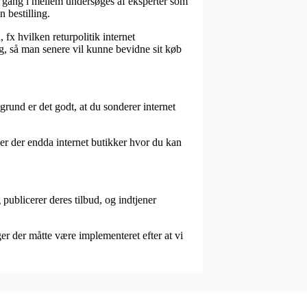
n gang i mellem undersøges af eksperter som
 bestilling.
fx hvilken returpolitik internet
g, så man senere vil kunne bevidne sit køb
grund er det godt, at du sonderer internet
er der endda internet butikker hvor du kan
ublicerer deres tilbud, og indtjener
ger der måtte være implementeret efter at vi