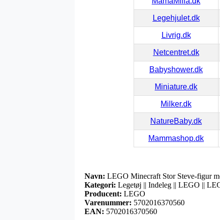
MamaMilla.dk
Legehjulet.dk
Livrig.dk
Netcentret.dk
Babyshower.dk
Miniature.dk
Milker.dk
NatureBaby.dk
Mammashop.dk
Navn:
LEGO Minecraft Stor Steve-figur m
Kategori:
Legetøj || Indeleg || LEGO || L
Producent:
LEGO
Varenummer:
5702016370560
EAN:
5702016370560