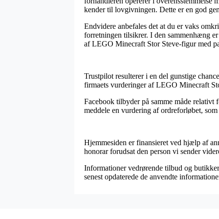
forhandleren opererer i overensstemmelse m
kender til lovgivningen. Dette er en god genv
Endvidere anbefales det at du er vaks omkrin
forretningen tilsikrer. I den sammenhæng er
af LEGO Minecraft Stor Steve-figur med pap
Trustpilot resulterer i en del gunstige chan
firmaets vurderinger af LEGO Minecraft St
Facebook tilbyder på samme måde relativt fo
meddele en vurdering af ordreforløbet, som l
Hjemmesiden er finansieret ved hjælp af ann
honorar forudsat den person vi sender videre
Informationer vedrørende tilbud og butikker 
senest opdaterede de anvendte informatione