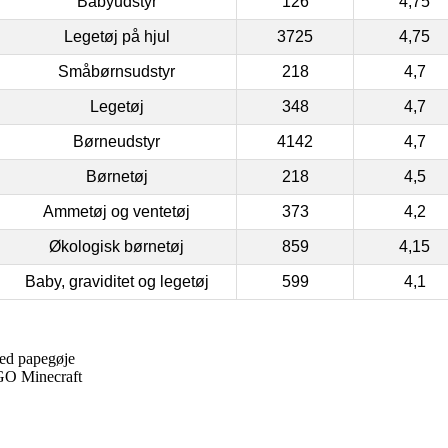
Babyudstyr
126
4,75
Legetøj på hjul
3725
4,75
Småbørnsudstyr
218
4,7
Legetøj
348
4,7
Børneudstyr
4142
4,7
Børnetøj
218
4,5
Ammetøj og ventetøj
373
4,2
Økologisk børnetøj
859
4,15
Baby, graviditet og legetøj
599
4,1
ed papegøje
EGO Minecraft